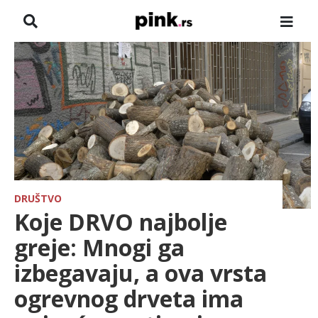
NASLOVNA
VESTI
ZADRUGA
SHOWBIZ
HRONIKA
DRUŠTVO
Koje DRVO najbolje
PINKOVE ZVEZDE
greje: Mnogi ga
izbegavaju, a ova vrsta
TV
ogrevnog drveta ima
SPORT