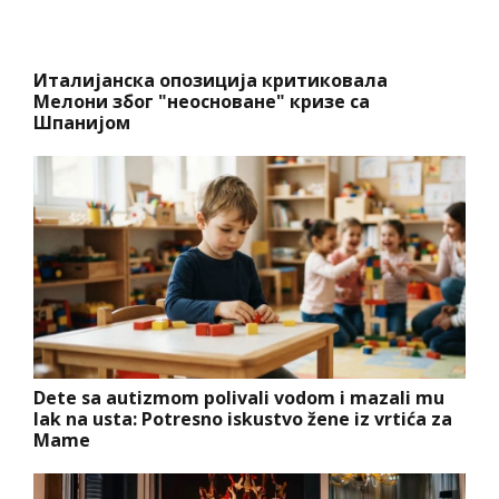
Италијанска опозиција критиковала
Мелони због "неосноване" кризе са
Шпанијом
Dete sa autizmom polivali vodom i mazali mu
lak na usta: Potresno iskustvo žene iz vrtića za
Mame