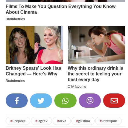
#
Grejanje
#
Ogrev
#
drva
#
gustina
#
kriterijum