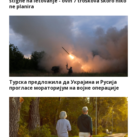
stigne na letovanje - ovih 7 troškova skoro niko
ne planira
Турска предложила да Украјина и Русија
прогласе мораторијум на војне операције