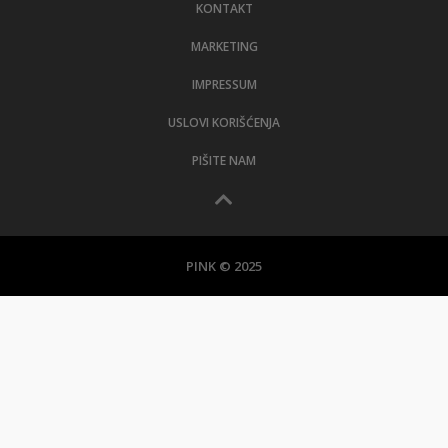
KONTAKT
MARKETING
IMPRESSUM
USLOVI KORIŠĆENJA
PIŠITE NAM
PINK © 2025