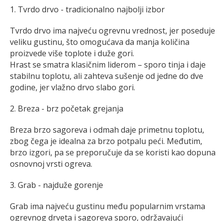
1. Tvrdo drvo - tradicionalno najbolji izbor
Tvrdo drvo ima najveću ogrevnu vrednost, jer poseduje
veliku gustinu, što omogućava da manja količina
proizvede više toplote i duže gori.
Hrast se smatra klasičnim liderom – sporo tinja i daje
stabilnu toplotu, ali zahteva sušenje od jedne do dve
godine, jer vlažno drvo slabo gori.
2. Breza - brz početak grejanja
Breza brzo sagoreva i odmah daje primetnu toplotu,
zbog čega je idealna za brzo potpalu peći. Međutim,
brzo izgori, pa se preporučuje da se koristi kao dopuna
osnovnoj vrsti ogreva.
3. Grab - najduže gorenje
Grab ima najveću gustinu među popularnim vrstama
ogrevnog drveta i sagoreva sporo, održavajući