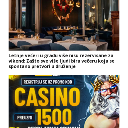
Letnje večeri u gradu više nisu rezervisane za
vikend: Zašto sve više ljudi bira večeru koja se
spontano pretvori u druženje