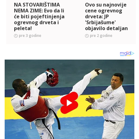
NA STOVARIŠTIMA
Ovo su najnovije
NEMA ZIME: Evo da li
cene ogrevnog
će biti pojeftinjenja
drveta: JP
ogrevnog drveta i
'Srbijašume'
peleta!
objavilo detaljan
cenovnik
pre 3 godine
pre 2 godine