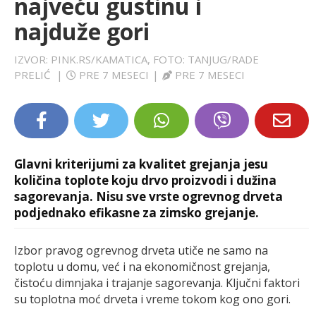
najveću gustinu i
LIFESTYLE
najduže gori
EXTRA
IZVOR: PINK.RS/KAMATICA, FOTO: TANJUG/RADE
PRELIĆ
|
PRE 7 MESECI
|
PRE 7 MESECI
Glavni kriterijumi za kvalitet grejanja jesu
količina toplote koju drvo proizvodi i dužina
sagorevanja. Nisu sve vrste ogrevnog drveta
podjednako efikasne za zimsko grejanje.
Izbor pravog ogrevnog drveta utiče ne samo na
toplotu u domu, već i na ekonomičnost grejanja,
čistoću dimnjaka i trajanje sagorevanja. Ključni faktori
su toplotna moć drveta i vreme tokom kog ono gori.