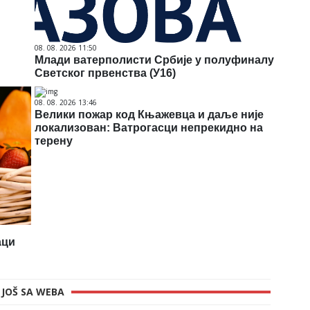
08. 08. 2026 11:50
Млади ватерполисти Србије у полуфиналу
Светског првенства (У16)
08. 08. 2026 13:46
Велики пожар код Књажевца и даље није
локализован: Ватрогасци непрекидно на
терену
аци
JOŠ SA WEBA