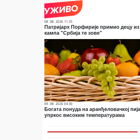
08. 08. 2026 11:35
Патријарх Порфирије примио децу из
кампа "Србија те зове"
09. 08. 2026 04:30
Богата понуда на аранђеловачкој пиј
упркос високим температурама