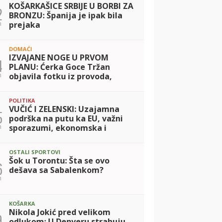
KOŠARKAŠICE SRBIJE U BORBI ZA
2
BRONZU: Španija je ipak bila
n
prejaka
DOMAĆI
IZVAJANE NOGE U PRVOM
4
PLANU: Ćerka Goce Tržan
n
objavila fotku iz provoda,
mreže se usijale zbog Lene!
(FOTO)
POLITIKA
VUČIĆ I ZELENSKI: Uzajamna
5
podrška na putu ka EU, važni
n
sporazumi, ekonomska i
humanitarna saradnja
OSTALI SPORTOVI
Šok u Torontu: Šta se ovo
6
dešava sa Sabalenkom?
n
KOŠARKA
Nikola Jokić pred velikom
9
odlukom: U Denveru strahuju