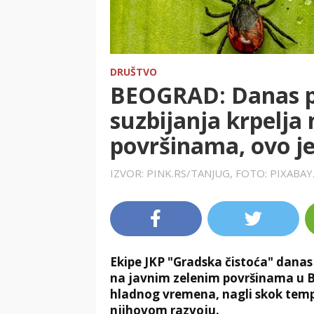
DRUŠTVO
BEOGRAD: Danas po
suzbijanja krpelja
površinama, ovo je
IZVOR: PINK.RS/TANJUG, FOTO: PIXABA
Ekipe JKP "Gradska čistoća" danas 
na javnim zelenim površinama u B
hladnog vremena, nagli skok tempe
njihovom razvoju.