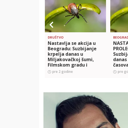
DRUŠTVO
BEOGRA
Nastavlja se akcija u
NASTA
Beogradu: Suzbijanje
PROLE
krpelja danas u
Suzbij
Miljakovačkoj šumi,
danas 
Filmskom gradu i
časov
Jajincima
pre 2 godine
pre g