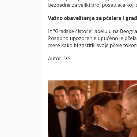
bezbedne za veliki broj posetilaca koji 
Važno obaveštenje za pčelare i gra
Iz "Gradske čistoće" apeluju na Beog
Posebno upozorenje upućeno je pčela
mere kako bi zaštitili svoje pčele tok
Autor: D.S.