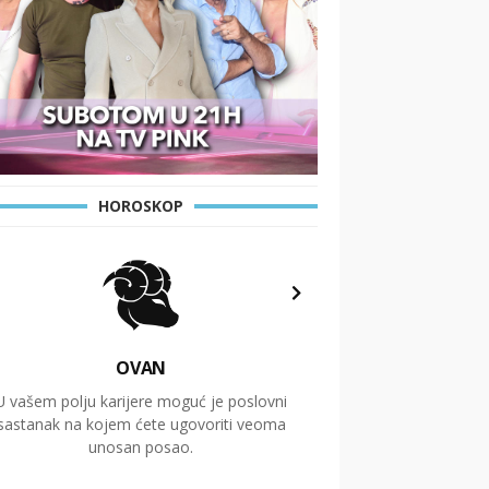
HOROSKOP
OVAN
U vašem polju karijere moguć je poslovni
Putovanja i čitav niz
sastanak na kojem ćete ugovoriti veoma
glavnu temu ovog 
unosan posao.
temelje dugoro