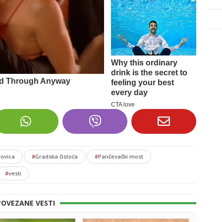
lovica
#
Gradska čistoća
#
Pančevački most
#
vesti
POVEZANE VESTI