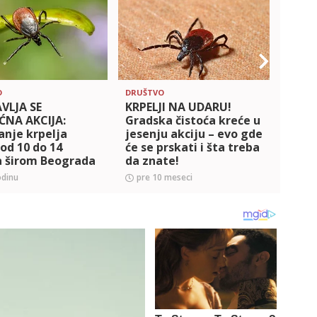
D
DRUŠTVO
BEOGR
VLJA SE
KRPELJI NA UDARU!
Grads
ĆNA AKCIJA:
Gradska čistoća kreće u
Ušću
anje krpelja
jesenju akciju – evo gde
suzbi
od 10 do 14
će se prskati i šta treba
a širom Beograda
da znate!
odinu
pre 10 meseci
pre 