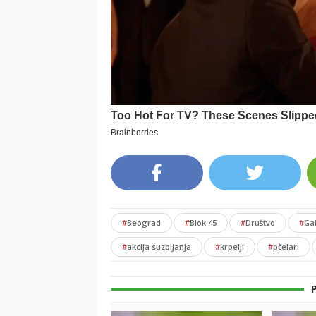
#
Beograd
#
Blok 45
#
Društvo
#
Ga
#
akcija suzbijanja
#
krpelji
#
pčelari