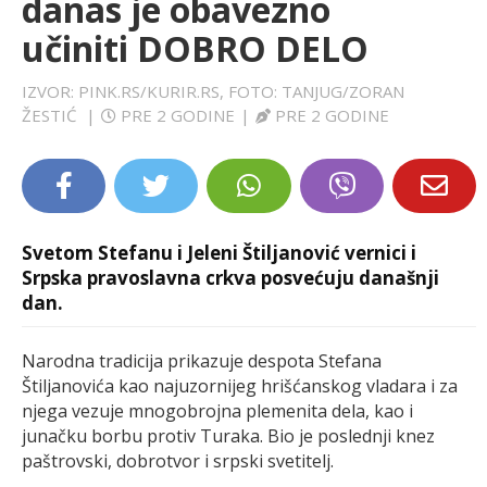
danas je obavezno
LIFESTYLE
učiniti DOBRO DELO
EXTRA
IZVOR: PINK.RS/KURIR.RS, FOTO: TANJUG/ZORAN
ŽESTIĆ
|
PRE 2 GODINE
|
PRE 2 GODINE
Svetom Stefanu i Jeleni Štiljanović vernici i
Srpska pravoslavna crkva posvećuju današnji
dan.
Narodna tradicija prikazuje despota Stefana
Štiljanovića kao najuzornijeg hrišćanskog vladara i za
njega vezuje mnogobrojna plemenita dela, kao i
junačku borbu protiv Turaka. Bio je poslednji knez
paštrovski, dobrotvor i srpski svetitelj.