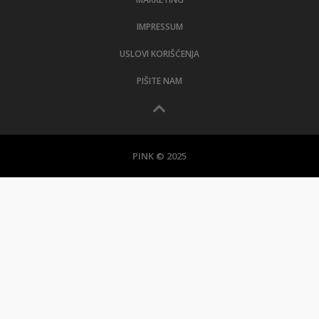
IMPRESSUM
USLOVI KORIŠĆENJA
PIŠITE NAM
PINK © 2025