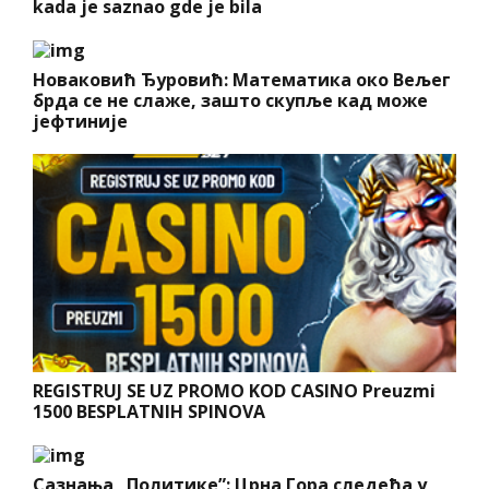
kada je saznao gde je bila
Новаковић Ђуровић: Математика око Вељег
брда се не слаже, зашто скупље кад може
јефтиније
REGISTRUJ SE UZ PROMO KOD CASINO Preuzmi
1500 BESPLATNIH SPINOVA
Сазнања „Политике”: Црна Гора следећа у