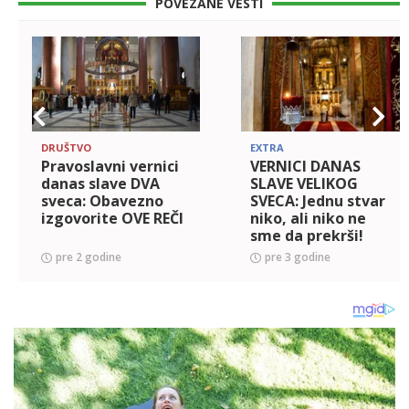
POVEZANE VESTI
DRUŠTVO
EXTRA
Pravoslavni vernici
VERNICI DANAS
danas slave DVA
SLAVE VELIKOG
sveca: Obavezno
SVECA: Jednu stvar
izgovorite OVE REČI
niko, ali niko ne
sme da prekrši!
pre 2 godine
pre 3 godine