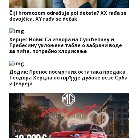
Čiji hromozom određuje pol deteta? XX rađa se
devojčica, XY rađa se dečak
Херцег Нови: Са извора на Сушћепану и
Требесину уклоњене табле о забрани воде
за пиће, потребно хлорисање
Додик: Пренос посмртних остатака предака
Теодора Херцла потврђује дубоке везе Срба
и Јевреја