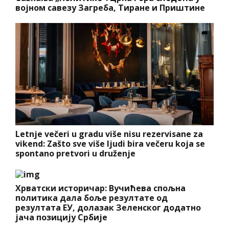
војном савезу Загреба, Тиране и Приштине
Letnje večeri u gradu više nisu rezervisane za
vikend: Zašto sve više ljudi bira večeru koja se
spontano pretvori u druženje
Хрватски историчар: Вучићева спољна
политика дала боље резултате од
резултата ЕУ, долазак Зеленског додатно
јача позицију Србије