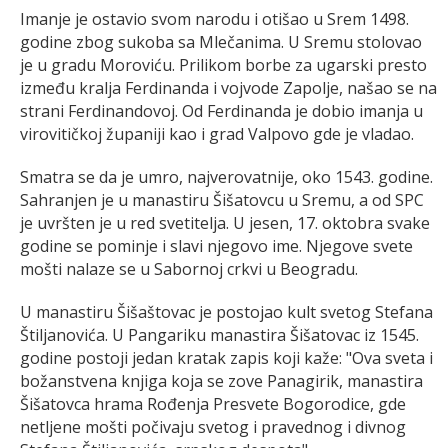
Imanje je ostavio svom narodu i otišao u Srem 1498.
godine zbog sukoba sa Mlečanima. U Sremu stolovao
je u gradu Moroviću. Prilikom borbe za ugarski presto
između kralja Ferdinanda i vojvode Zapolje, našao se na
strani Ferdinandovoj. Od Ferdinanda je dobio imanja u
virovitičkoj županiji kao i grad Valpovo gde je vladao.
Smatra se da je umro, najverovatnije, oko 1543. godine.
Sahranjen je u manastiru Šišatovcu u Sremu, a od SPC
je uvršten je u red svetitelja. U jesen, 17. oktobra svake
godine se pominje i slavi njegovo ime. Njegove svete
mošti nalaze se u Sabornoj crkvi u Beogradu.
U manastiru Šišaštovac je postojao kult svetog Stefana
Štiljanovića. U Pangariku manastira Šišatovac iz 1545.
godine postoji jedan kratak zapis koji kaže: "Ova sveta i
božanstvena knjiga koja se zove Panagirik, manastira
Šišatovca hrama Rođenja Presvete Bogorodice, gde
netljene mošti počivaju svetog i pravednog i divnog