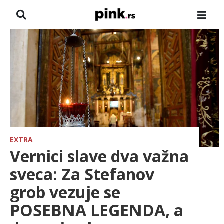
NASLOVNA
VESTI
ZADRUGA
SHOWBIZ
HRONIKA
EXTRA
Vernici slave dva važna
FARMERI
sveca: Za Stefanov
grob vezuje se
TV
POSEBNA LEGENDA, a
SPORT