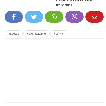
#
Svetac
#
obeležavanje
#
vernici