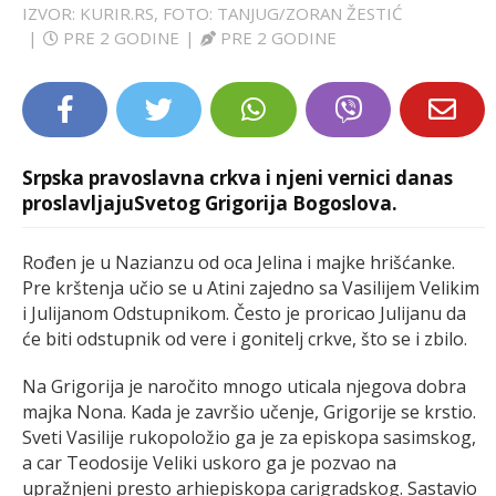
IZVOR: KURIR.RS, FOTO: TANJUG/ZORAN ŽESTIĆ
LIFESTYLE
|
PRE 2 GODINE
|
PRE 2 GODINE
EXTRA
Srpska pravoslavna crkva i njeni vernici danas
proslavljajuSvetog Grigorija Bogoslova.
Rođen je u Nazianzu od oca Jelina i majke hrišćanke.
Pre krštenja učio se u Atini zajedno sa Vasilijem Velikim
i Julijanom Odstupnikom. Često je proricao Julijanu da
će biti odstupnik od vere i gonitelj crkve, što se i zbilo.
Na Grigorija je naročito mnogo uticala njegova dobra
majka Nona. Kada je završio učenje, Grigorije se krstio.
Sveti Vasilije rukopoložio ga je za episkopa sasimskog,
a car Teodosije Veliki uskoro ga je pozvao na
upražnjeni presto arhiepiskopa carigradskog. Sastavio