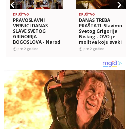
DRUŠTVO
DRUŠTVO
PRAVOSLAVNI
DANAS TREBA
VERNICI DANAS
PRAŠTATI: Slavimo
SLAVE SVETOG
Svetog Grigorija
GRIGORIJA
Niskog - OVO je
BOGOSLOVA - Narod
molitva koju svaki
veruje da svi đaci
vernik mora da
pre 2 godine
pre 2 godine
treba OVO da urade
izgovori