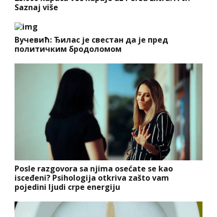
Saznaj više
Вучевић: Ђилас је свестан да је пред
политичким бродоломом
Posle razgovora sa njima osećate se kao
isceđeni? Psihologija otkriva zašto vam
pojedini ljudi crpe energiju