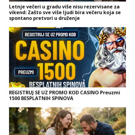
Letnje večeri u gradu više nisu rezervisane za
vikend: Zašto sve više ljudi bira večeru koja se
spontano pretvori u druženje
REGISTRUJ SE UZ PROMO KOD CASINO Preuzmi
1500 BESPLATNIH SPINOVA