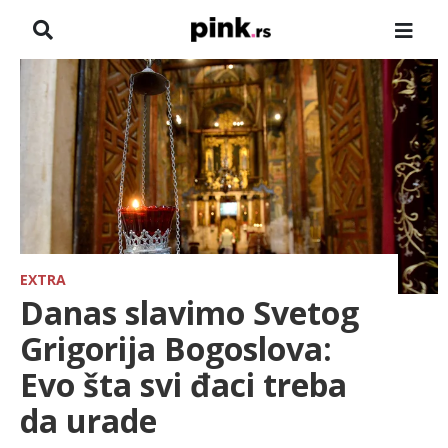
NASLOVNA
VESTI
ZADRUGA
SHOWBIZ
HRONIKA
EXTRA
Danas slavimo Svetog
FARMERI
Grigorija Bogoslova:
Evo šta svi đaci treba
TV
da urade
SPORT