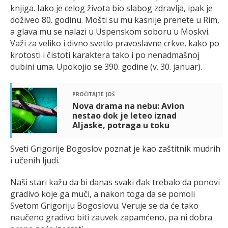
knjiga. Iako je celog života bio slabog zdravlja, ipak je
doživeo 80. godinu. Mošti su mu kasnije prenete u Rim,
a glava mu se nalazi u Uspenskom soboru u Moskvi.
Važi za veliko i divno svetlo pravoslavne crkve, kako po
krotosti i čistoti karaktera tako i po nenadmašnoj
dubini uma. Upokojio se 390. godine (v. 30. januar).
pročitajte još
Nova drama na nebu: Avion
nestao dok je leteo iznad
Aljaske, potraga u toku
Sveti Grigorije Bogoslov poznat je kao zaštitnik mudrih
i učenih ljudi.
Naši stari kažu da bi danas svaki đak trebalo da ponovi
gradivo koje ga muči, a nakon toga da se pomoli
Svetom Grigoriju Bogoslovu. Veruje se da će tako
naučeno gradivo biti zauvek zapamćeno, pa ni dobra