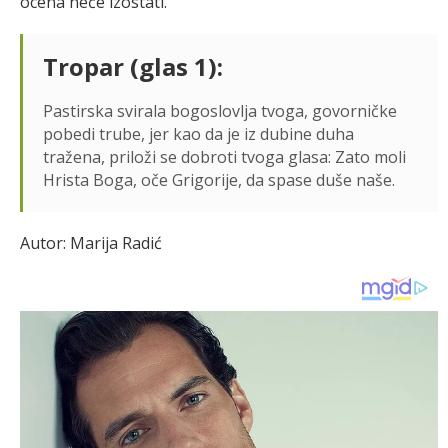
ocena neće izostati.
Tropar (glas 1):
Pastirska svirala bogoslovlja tvoga, govorničke
pobedi trube, jer kao da je iz dubine duha
tražena, priloži se dobroti tvoga glasa: Zato moli
Hrista Boga, oče Grigorije, da spase duše naše.
Autor: Marija Radić