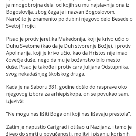
je mnogobrojna dela, od kojih su mu najslavnija ona iz
Bogoslovlja, zbog čega je i nazvan Bogoslovom.
Naročito je znamenito po dubini njegovo delo Besede o
Svetoj Trojici.
Pisao je protiv jeretika Makedonija, koji je krivo učio o
Duhu Svetome (kao da je Duh stvorenje Božje), i protiv
Apolinarija, koji je krivo učio, kao da Hristos nije imao
čovečje duše, nego da mu je božanstvo bilo mesto
duše. Pisao je takođe i protiv cara Julijana Odstupnika,
svog nekadašnjeg školskog druga.
Kada je na Saboru 381. godine došlo do rasprave oko
njegovog izbora za arhiepiskopa, on se povukao sam,
izjavivši:
"Ne mogu nas lišiti Boga oni koji nas lišavaju prestola".
Zatim je napustio Carigrad i otišao u Nazijanz, i tamo je
živeo do smrti u povučenosti, molitvi i pisanju korisnih