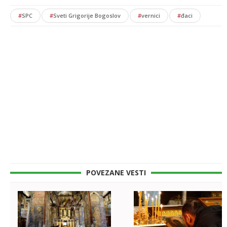
#
SPC
#
Sveti Grigorije Bogoslov
#
vernici
#
đaci
POVEZANE VESTI