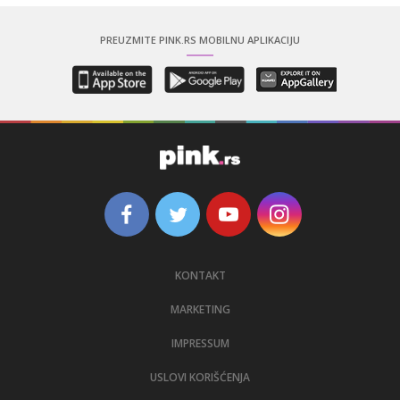
PREUZMITE PINK.RS MOBILNU APLIKACIJU
KONTAKT
MARKETING
IMPRESSUM
USLOVI KORIŠĆENJA