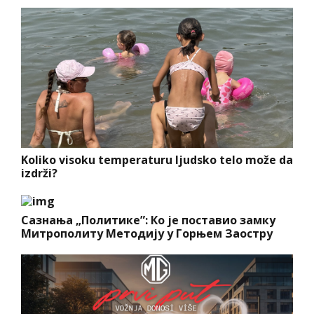
Koliko visoku temperaturu ljudsko telo može da
izdrži?
Сазнања „Политике”: Ко је поставио замку
Митрополиту Методију у Горњем Заостру