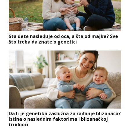
Šta dete nasleđuje od oca, a šta od majke? Sve
što treba da znate o genetici
Da li je genetika zaslužna za rađanje blizanaca?
Istina o naslednim faktorima i blizanačkoj
trudnoći