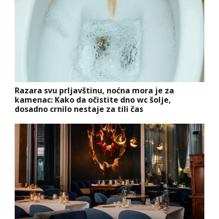
Razara svu prljavštinu, noćna mora je za
kamenac: Kako da očistite dno wc šolje,
dosadno crnilo nestaje za tili čas