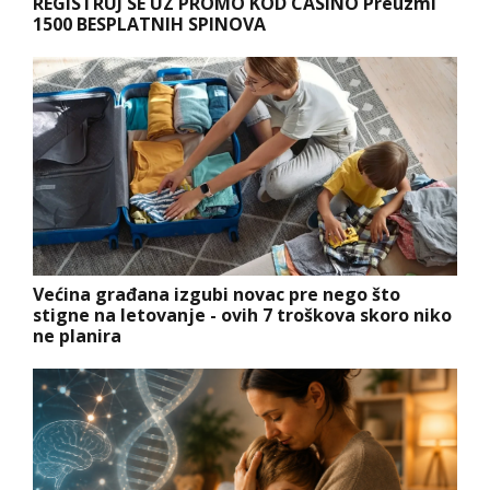
REGISTRUJ SE UZ PROMO KOD CASINO Preuzmi
1500 BESPLATNIH SPINOVA
Većina građana izgubi novac pre nego što
stigne na letovanje - ovih 7 troškova skoro niko
ne planira