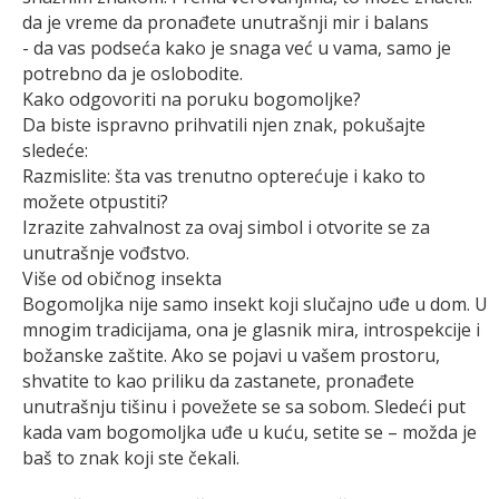
da je vreme da pronađete unutrašnji mir i balans
- da vas podseća kako je snaga već u vama, samo je
potrebno da je oslobodite.
Kako odgovoriti na poruku bogomoljke?
Da biste ispravno prihvatili njen znak, pokušajte
sledeće:
Razmislite: šta vas trenutno opterećuje i kako to
možete otpustiti?
Izrazite zahvalnost za ovaj simbol i otvorite se za
unutrašnje vođstvo.
Više od običnog insekta
Bogomoljka nije samo insekt koji slučajno uđe u dom. U
mnogim tradicijama, ona je glasnik mira, introspekcije i
božanske zaštite. Ako se pojavi u vašem prostoru,
shvatite to kao priliku da zastanete, pronađete
unutrašnju tišinu i povežete se sa sobom. Sledeći put
kada vam bogomoljka uđe u kuću, setite se – možda je
baš to znak koji ste čekali.