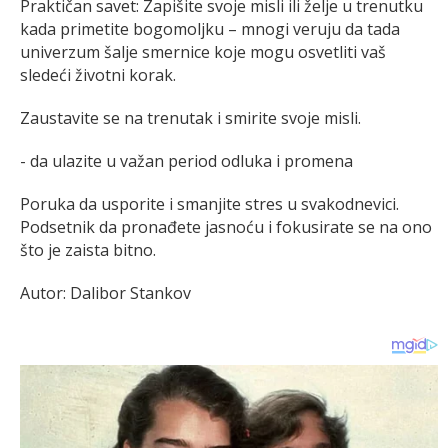
Praktičan savet: Zapišite svoje misli ili želje u trenutku
kada primetite bogomoljku – mnogi veruju da tada
univerzum šalje smernice koje mogu osvetliti vaš
sledeći životni korak.
Zaustavite se na trenutak i smirite svoje misli.
- da ulazite u važan period odluka i promena
Poruka da usporite i smanjite stres u svakodnevici.
Podsetnik da pronađete jasnoću i fokusirate se na ono
što je zaista bitno.
Autor: Dalibor Stankov