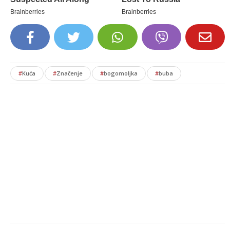
#
Kuća
#
Značenje
#
bogomoljka
#
buba