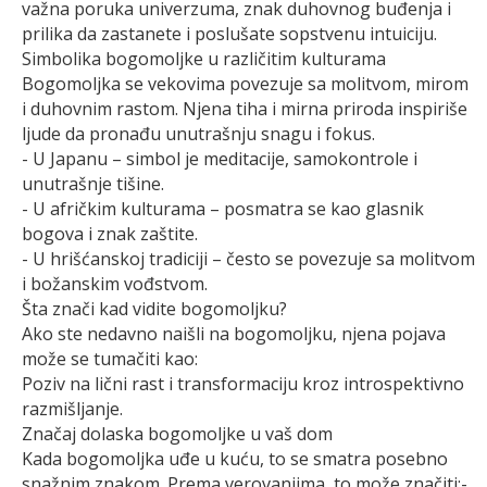
važna poruka univerzuma, znak duhovnog buđenja i
prilika da zastanete i poslušate sopstvenu intuiciju.
Simbolika bogomoljke u različitim kulturama
Bogomoljka se vekovima povezuje sa molitvom, mirom
i duhovnim rastom. Njena tiha i mirna priroda inspiriše
ljude da pronađu unutrašnju snagu i fokus.
- U Japanu – simbol je meditacije, samokontrole i
unutrašnje tišine.
- U afričkim kulturama – posmatra se kao glasnik
bogova i znak zaštite.
- U hrišćanskoj tradiciji – često se povezuje sa molitvom
i božanskim vođstvom.
Šta znači kad vidite bogomoljku?
Ako ste nedavno naišli na bogomoljku, njena pojava
može se tumačiti kao:
Poziv na lični rast i transformaciju kroz introspektivno
razmišljanje.
Značaj dolaska bogomoljke u vaš dom
Kada bogomoljka uđe u kuću, to se smatra posebno
snažnim znakom. Prema verovanjima, to može značiti:-