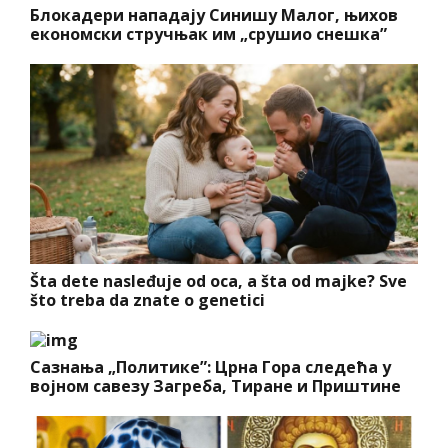
Блокадери нападају Синишу Малог, њихов
економски стручњак им „срушио снешка”
Šta dete nasleđuje od oca, a šta od majke? Sve
što treba da znate o genetici
Сазнања „Политике”: Црна Гора следећа у
војном савезу Загреба, Тиране и Приштине