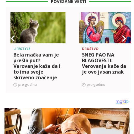
POVEZANE VESTI
LIFESTYLE
DRUŠTVO
Bela mačka vam je
SNEG PAO NA
prešla put?
BLAGOVESTI:
Verovanje kaže da i
Verovanje kaže da
to ima svoje
je ovo jasan znak
skriveno značenje
pre godinu
pre godinu