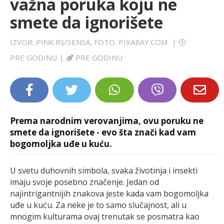
važna poruka koju ne
LIFESTYLE
smete da ignorišete
EXTRA
IZVOR: PINK.RS/SENSA, FOTO: PIXABAY.COM
|
PRE GODINU
|
PRE GODINU
Prema narodnim verovanjima, ovu poruku ne
smete da ignorišete - evo šta znači kad vam
bogomoljka uđe u kuću.
U svetu duhovnih simbola, svaka životinja i insekti
imaju svoje posebno značenje. Jedan od
najintrigantnijih znakova jeste kada vam bogomoljka
uđe u kuću. Za neke je to samo slučajnost, ali u
mnogim kulturama ovaj trenutak se posmatra kao