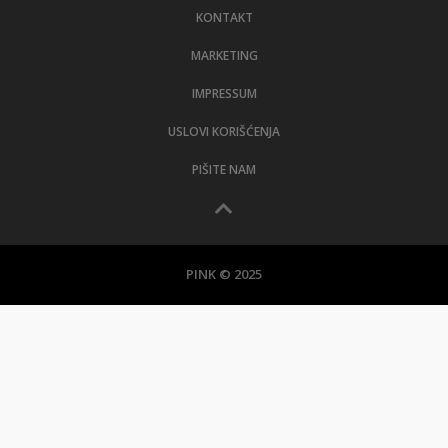
KONTAKT
MARKETING
IMPRESSUM
USLOVI KORIŠĆENJA
PIŠITE NAM
PINK © 2025