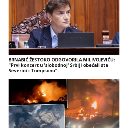
BRNABIĆ ŽESTOKO ODGOVORILA MILIVOJEVIĆU:
"Prvi koncert u 'slobodnoj' Srbiji obećali ste
Severini i Tompsonu"