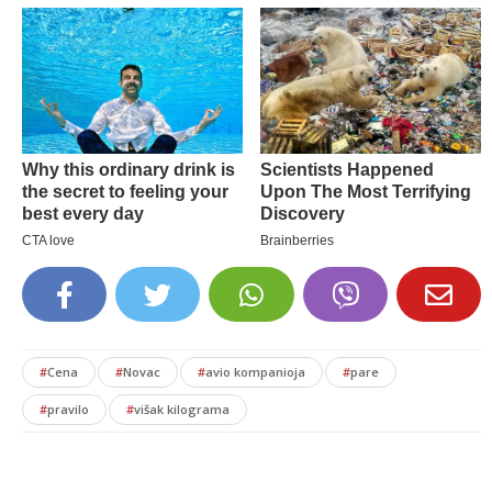
#
Cena
#
Novac
#
avio kompanioja
#
pare
#
pravilo
#
višak kilograma