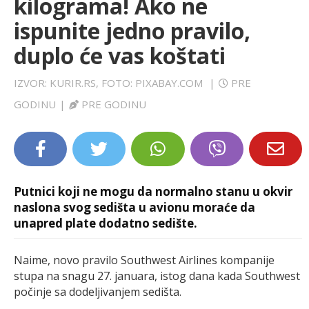
kilograma! Ako ne
LIFESTYLE
ispunite jedno pravilo,
duplo će vas koštati
EXTRA
IZVOR: KURIR.RS, FOTO: PIXABAY.COM
|
PRE
GODINU
|
PRE GODINU
Putnici koji ne mogu da normalno stanu u okvir
naslona svog sedišta u avionu moraće da
unapred plate dodatno sedište.
Naime, novo pravilo Southwest Airlines kompanije
stupa na snagu 27. januara, istog dana kada Southwest
počinje sa dodeljivanjem sedišta.