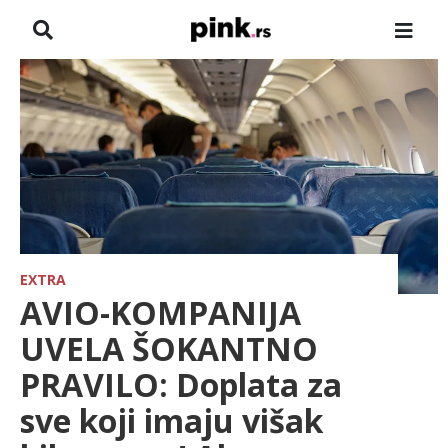
NASLOVNA
VESTI
ZADRUGA
SHOWBIZ
HRONIKA
EXTRA
AVIO-KOMPANIJA
PINKOVE ZVEZDE
UVELA ŠOKANTNO
PRAVILO: Doplata za
TV
sve koji imaju višak
SPORT