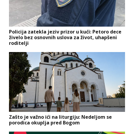
Policija zatekla jeziv prizor u kući: Petoro dece
živelo bez osnovnih uslova za život, uhapšeni
roditelji
Zašto je važno ići na liturgiju: Nedeljom se
porodica okuplja pred Bogom