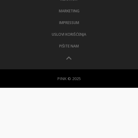
MARKETING
IMPRESSUM
USLOVI KORIŠĆENJA
PIŠITE NAM
PINK © 2025