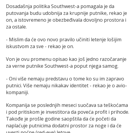
Dosadašnja politika Southwest-a pomagala je da
putovanja budu udobnija za krupnije putnike, rekao je
on, a istovremeno je obezbeđivala dovoljno prostora i
za ostale.
- Mislim da će ovo novo pravilo učiniti letenje lošijim
iskustvom za sve - rekao je on.
Von je ovu promenu opisao kao još jedno razočaranje
za verne putnike Southwest-a poput njega samog.
- Oni više nemaju predstavu o tome ko su im zapravo
putnici. Više nemaju nikakav identitet - rekao je o avio-
kompaniji.
Kompanija se poslednjih meseci suočava sa teškoćama
i pod pritiskom je investitora da poveća profit i prihode.
Takođe je prošle godine saopštila da će početi da
naplaćuje putnicima dodatni prostor za noge i da će
uvesti noćne (red-eye) letove.