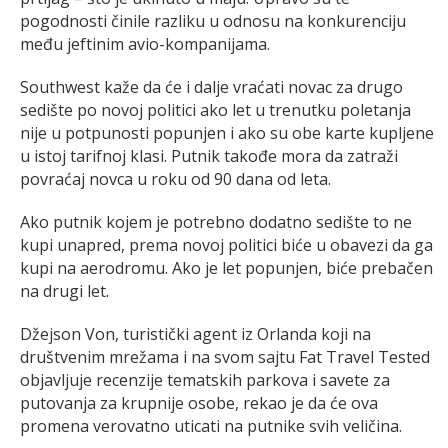
pogodnosti činile razliku u odnosu na konkurenciju
među jeftinim avio-kompanijama.
Southwest kaže da će i dalje vraćati novac za drugo
sedište po novoj politici ako let u trenutku poletanja
nije u potpunosti popunjen i ako su obe karte kupljene
u istoj tarifnoj klasi. Putnik takođe mora da zatraži
povraćaj novca u roku od 90 dana od leta.
Ako putnik kojem je potrebno dodatno sedište to ne
kupi unapred, prema novoj politici biće u obavezi da ga
kupi na aerodromu. Ako je let popunjen, biće prebačen
na drugi let.
Džejson Von, turistički agent iz Orlanda koji na
društvenim mrežama i na svom sajtu Fat Travel Tested
objavljuje recenzije tematskih parkova i savete za
putovanja za krupnije osobe, rekao je da će ova
promena verovatno uticati na putnike svih veličina.