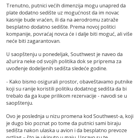
Trenutno, putnici većih dimenzija mogu unapred da
plate dodatno sedište uz mogućnost da im novac
kasnije bude vraćen, ili da na aerodromu zatraže
besplatno dodatno sedište. Prema novoj politici
kompanije, povraćaj novca će i dalje biti moguć, ali više
neće biti zagarantovan.
U saopštenju u ponedeljak, Southwest je naveo da
ažurira neke od svojih politika dok se priprema za
uvođenje dodeljenih sedišta sledeće godine.
- Kako bismo osigurali prostor, obaveštavamo putnike
koji su ranije koristili politiku dodatnog sedišta da bi
trebalo da ga kupe prilikom rezervacije - navodi se u
saopštenju.
Ovo je poslednja u nizu promena kod Southwest-a, koji
je dugo bio poznat po tome da putnici sami biraju
sedišta nakon ulaska u avion i da besplatno prevoze
prtljag – što je ukinuto u maju. Upravo su te