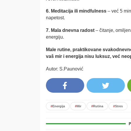
6. Meditacija ili mindfulness
– već 5 min
napetost.
7. Mala dnevna radost
– čitanje, omiljen
energiju.
Male rutine, praktikovane svakodnevn
vaš mir i energija nisu luksuz, već ne
Autor: S.Paunović
#
Energija
#
Mir
#
Rutina
#
Stres