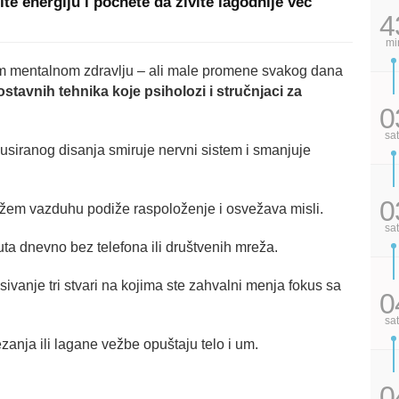
te energiju i počnete da živite lagodnije već
4
mi
em mentalnom zdravlju – ali male promene svakog dana
stavnih tehnika koje psiholozi i stručnjaci za
0
sa
usiranog disanja smiruje nervni sistem i smanjuje
0
žem vazduhu podiže raspoloženje i osvežava misli.
sa
ta dnevno bez telefona ili društvenih mreža.
sivanje tri stvari na kojima ste zahvalni menja fokus sa
0
sa
ezanja ili lagane vežbe opuštaju telo i um.
0