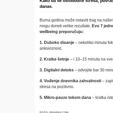
Kako da se oslobodite stresa, povrati
danas.
Burna godina može ostaviti trag na naš
mogu doneti velike rezultate.
Evo 7 jedno
wellbeing preporučuju:
1. Duboko disanje
– nekoliko minuta fok
anksioznost.
2. Kratke šetnje
– i 10–15 minuta na sve
3. Digitalni detoks
– odvojite bar 30 minu
4. Vođenje dnevnika zahvalnosti
– zapi
stresa na pozitivno.
5. Mikro-pauze tokom dana
– kratka ist
FOTO: PIXABAY.COM