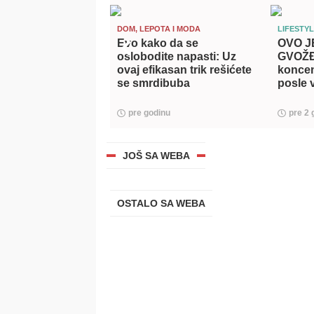
DOM, LEPOTA I MODA
LIFESTY
Evo kako da se
OVO J
oslobodite napasti: Uz
GVOŽĐ
ovaj efikasan trik rešićete
koncent
se smrdibuba
posle v
pre godinu
pre 2 
JOŠ SA WEBA
OSTALO SA WEBA