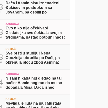
Dača i Asmin nisu iznenađeni
3
Đukićevim postupkom sa
n
Jovanom, pa osolili po
njegovom odnosu sa Aneli:
Mislim da su glumili! (VIDEO)
ZADRUGA
Ovo niko nije očekivao!
3
Gledateljka sve šokirala svojim
ta
tvrdnjama, nastao potpuni haos:
Slao mi je intimne slike (VIDEO)
DOMAĆI
Sve pršti u studiju! Nena
3
Opozicija obrušila po Dači, pa
ta
okrenula ploču zbog Asmina:
Svi su mi okrenuli leđa zbog
Maje (VIDEO)
ZADRUGA
Nisam nikada nju gledao na taj
4
način: Asmin negirao da mu se
ta
dopadala Mina, Dača izneo
drugačiji stav! (VIDEO)
DOMAĆI
Mevlida je ljuta na nju! Mustafa
4
se uključio uživo u Narod pita,