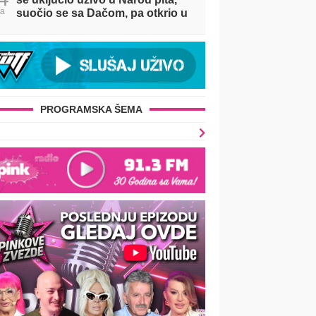
ta
suočio se sa Dačom, pa otkrio u
kakvom je odnosu sa Majom!
(VIDEO)
PROGRAMSKA ŠEMA