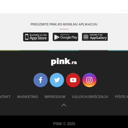
PREUZMITE PINK.RS MOBILNU APLIKACIJU
NTAKT
MARKETING
IMPRESSUM
USLOVI KORIŠĆENJA
PIŠITE
PINK © 2025