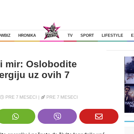
OWBIZ
HRONIKA
TV
SPORT
LIFESTYLE
E
ki mir: Oslobodite
nergiju uz ovih 7
PRE 7 MESECI
|
PRE 7 MESECI