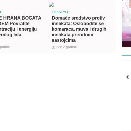
LE
LIFESTYLE
LIFEST
E HRANA BOGATA
Domaće sredstvo protiv
Kako 
EM Povratite
insekata: Oslobodite se
pobed
raciju i energiju
komaraca, muva i drugih
bude 
relog leta
insekata prirodnim
5 sav
sastojcima
godine
pre 2 godine
pre 