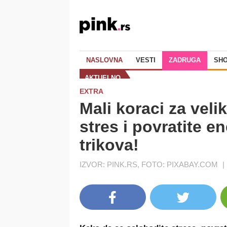
NASLOVNA
VESTI
ZADRUGA
SH
AKTUELNO
EXTRA
Mali koraci za veli
stres i povratite e
trikova!
IZVOR: PINK.RS, FOTO: PIXABAY.COM
|