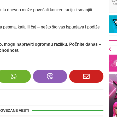
sa
uta dnevno može povećati koncentraciju i smanjiti
a pesma, kafa ili čaj – nešto što vas ispunjava i podiže
o, mogu napraviti ogromnu razliku. Počnite danas –
ophodnost.
POVEZANE VESTI