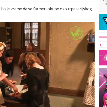
mi
lo je vreme da se farmeri okupe oko trpezarijskog