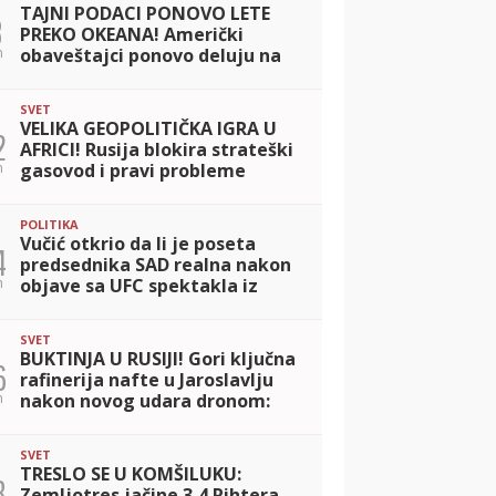
TAJNI PODACI PONOVO LETE
8
PREKO OKEANA! Američki
n
obaveštajci ponovo deluju na
najvišem nivou: Vašington i
Kijev na vezi bez prekida!
SVET
VELIKA GEOPOLITIČKA IGRA U
2
AFRICI! Rusija blokira strateški
n
gasovod i pravi probleme
NATO savezu na južnom krilu!
POLITIKA
Vučić otkrio da li je poseta
4
predsednika SAD realna nakon
n
objave sa UFC spektakla iz
Beograda
SVET
BUKTINJA U RUSIJI! Gori ključna
6
rafinerija nafte u Jaroslavlju
n
nakon novog udara dronom:
Ugroženo snabdevanje
Moskve!
SVET
TRESLO SE U KOMŠILUKU:
8
Zemljotres jačine 3,4 Rihtera