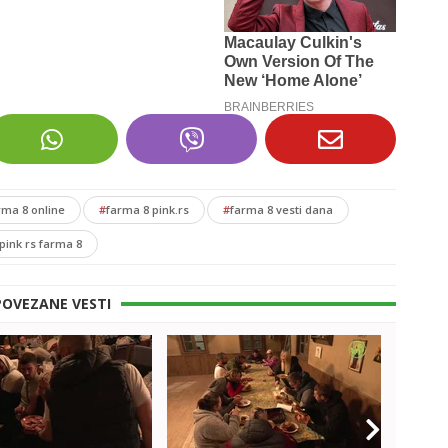
rma 8 online
#
farma 8 pink.rs
#
farma 8 vesti dana
 pink rs farma 8
POVEZANE VESTI