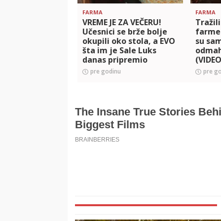
FARMA
FARMA
VREME JE ZA VEČERU!
Tražil
Učesnici se brže bolje
farme
okupili oko stola, a EVO
su sam
šta im je Sale Luks
odmah 
danas pripremio
(VIDEO
(VIDEO)
pre godinu
pre g