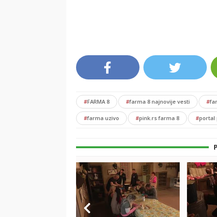
#
FARMA 8
#
farma 8 najnovije vesti
#
fa
#
farma uzivo
#
pink.rs farma 8
#
portal