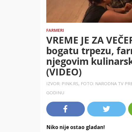
FARMERI
VREME JE ZA VEČER
bogatu trpezu, far
njegovim kulinars
(VIDEO)
IZVOR: PINK.RS, FOTO: NARODNA TV P
GODINU
Niko nije ostao gladan!