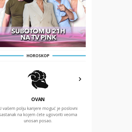
HOROSKOP
OVAN
U vašem polju karijere moguć je poslovni
Putovanja i čitav niz
sastanak na kojem ćete ugovoriti veoma
glavnu temu ovog 
unosan posao.
temelje dugoro