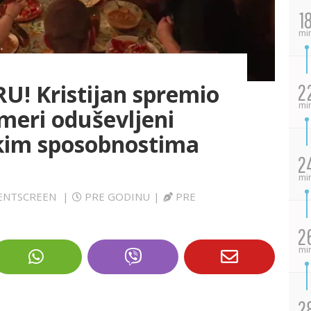
1
mi
U! Kristijan spremio
2
mi
meri oduševljeni
kim sposobnostima
2
mi
RENTSCREEN
|
PRE GODINU
|
PRE
2
mi
2