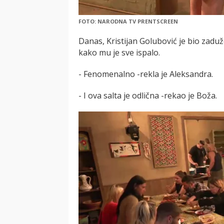
FOTO: NARODNA TV PRENTSCREEN
Danas, Kristijan Golubović je bio zaduž
kako mu je sve ispalo.
- Fenomenalno -rekla je Aleksandra.
- I ova salta je odlična -rekao je Boža.