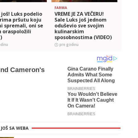
FARMA
FARMA
i još! Luks podelio
VREME JE ZA VEČERU!
IZNE
rima pršutu koju
Sale Luks još jednom
Prok
i spremali, oni se
oduševio sve svojim
BOGA
oraspoložili
kulinarskim
za Kr
)
sposobnostima (VIDEO)
SPAC
(VID
odinu
pre godinu
pre 
JOŠ SA WEBA