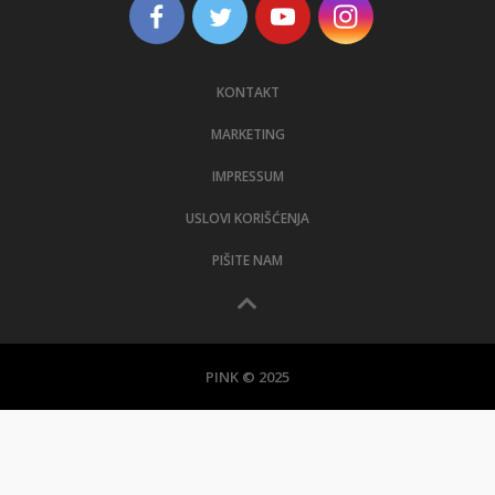
KONTAKT
MARKETING
IMPRESSUM
USLOVI KORIŠĆENJA
PIŠITE NAM
PINK © 2025