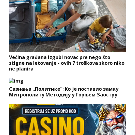
Većina građana izgubi novac pre nego što
stigne na letovanje - ovih 7 troškova skoro niko
ne planira
Сазнања „Политике”: Ко је поставио замку
Митрополиту Методију у Горњем Заостру