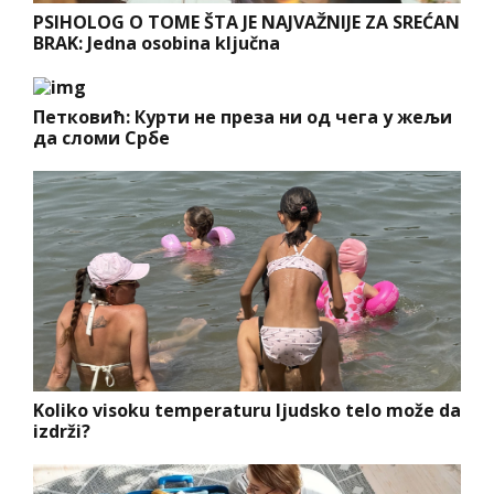
PSIHOLOG O TOME ŠTA JE NAJVAŽNIJE ZA SREĆAN
BRAK: Jedna osobina ključna
Петковић: Курти не преза ни од чега у жељи
да сломи Србе
Koliko visoku temperaturu ljudsko telo može da
izdrži?