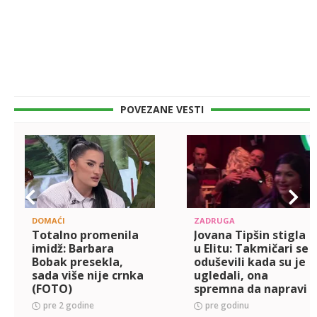
POVEZANE VESTI
DOMAĆI
ZADRUGA
Totalno promenila
Jovana Tipšin stigla
imidž: Barbara
u Elitu: Takmičari se
Bobak presekla,
oduševili kada su je
sada više nije crnka
ugledali, ona
(FOTO)
spremna da napravi
ludu žurku! (VIDEO)
pre 2 godine
pre godinu