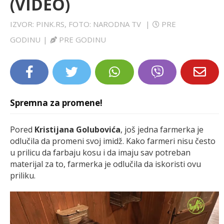
(VIDEO)
LIFESTYLE
IZVOR: PINK.RS, FOTO: NARODNA TV
|
PRE
EXTRA
GODINU
|
PRE GODINU
Spremna za promene!
Pored
Kristijana Golubovića
, još jedna farmerka je
odlučila da promeni svoj imidž. Kako farmeri nisu često
u prilicu da farbaju kosu i da imaju sav potreban
materijal za to, farmerka je odlučila da iskoristi ovu
priliku.