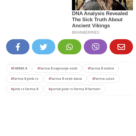
#
FARMA 8
#
farma 8 najnovije vesti
#
farma 8 online
#
farma 8 pink.rs
#
farma 8 vesti dana
#
farma uzivo
#
pink.rs farma 8
#
portal pink rs farma 8 farmeri