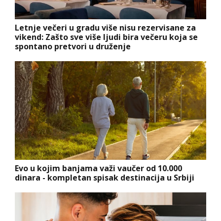
Letnje večeri u gradu više nisu rezervisane za
vikend: Zašto sve više ljudi bira večeru koja se
spontano pretvori u druženje
Evo u kojim banjama važi vaučer od 10.000
dinara - kompletan spisak destinacija u Srbiji