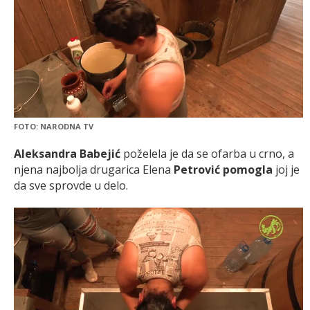
FOTO: NARODNA TV
Aleksandra Babejić
poželela je da se ofarba u crno, a
njena najbolja drugarica Elena
Petrović pomogla
joj je
da sve sprovde u delo.