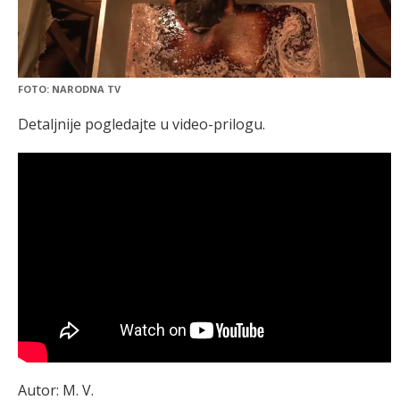
FOTO: NARODNA TV
Detaljnije pogledajte u video-prilogu.
Autor: M. V.