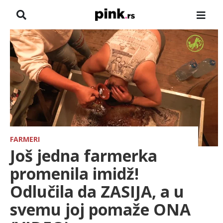
NASLOVNA
VESTI
ZADRUGA
SHOWBIZ
HRONIKA
FARMERI
Još jedna farmerka
FARMERI
promenila imidž!
Odlučila da ZASIJA, a u
TV
svemu joj pomaže ONA
SPORT