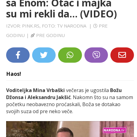
sa Enom: Otac i majka
LIFESTYLE
su mi rekli da... (VIDEO)
EXTRA
IZVOR: PINK.RS, FOTO: TV NARODNA
|
PRE
GODINU
|
PRE GODINU
Haos!
Voditeljka Mina Vrbaški
večeras je ugostila
Božu
Džonsa i Aleksandru Jakšić
. Nakomn što su na samom
početku neobavezno proćaskali, Boža se dotakao
svojih suza od pre neko veče.