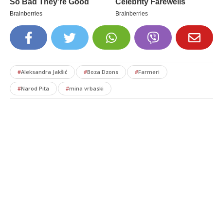
#
Aleksandra Jakšić
#
Boza Dzons
#
Farmeri
#
Narod Pita
#
mina vrbaski