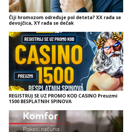
Čiji hromozom određuje pol deteta? XX rađa se
devojčica, XY rađa se dečak
REGISTRUJ SE UZ PROMO KOD CASINO Preuzmi
1500 BESPLATNIH SPINOVA