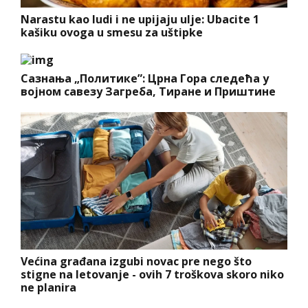
Narastu kao ludi i ne upijaju ulje: Ubacite 1
kašiku ovoga u smesu za uštipke
Сазнања „Политике”: Црна Гора следећа у
војном савезу Загреба, Тиране и Приштине
Većina građana izgubi novac pre nego što
stigne na letovanje - ovih 7 troškova skoro niko
ne planira