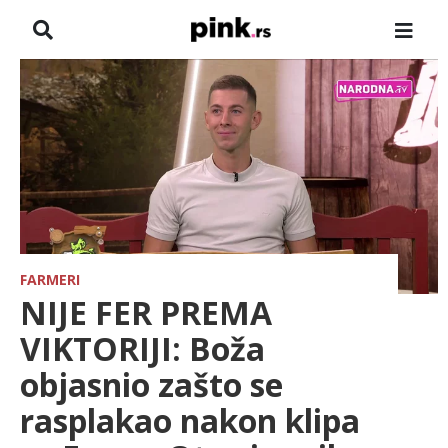
NASLOVNA
VESTI
ZADRUGA
SHOWBIZ
HRONIKA
FARMERI
NIJE FER PREMA
FARMERI
VIKTORIJI: Boža
objasnio zašto se
TV
rasplakao nakon klipa
SPORT