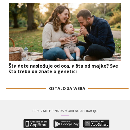
Šta dete nasleđuje od oca, a šta od majke? Sve
što treba da znate o genetici
OSTALO SA WEBA
PREUZMITE PINK.RS MOBILNU APLIKACIJU