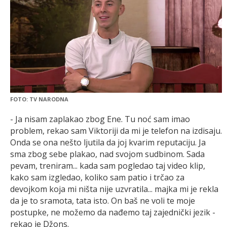
FOTO: TV NARODNA
- Ja nisam zaplakao zbog Ene. Tu noć sam imao
problem, rekao sam Viktoriji da mi je telefon na izdisaju.
Onda se ona nešto ljutila da joj kvarim reputaciju. Ja
sma zbog sebe plakao, nad svojom sudbinom. Sada
pevam, treniram... kada sam pogledao taj video klip,
kako sam izgledao, koliko sam patio i trčao za
devojkom koja mi ništa nije uzvratila... majka mi je rekla
da je to sramota, tata isto. On baš ne voli te moje
postupke, ne možemo da nađemo taj zajednički jezik -
rekao je Džons.