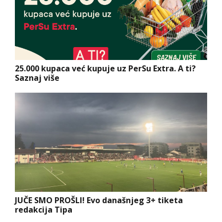
25.000 kupaca već kupuje uz PerSu Extra. A ti?
Saznaj više
JUČE SMO PROŠLI! Evo današnjeg 3+ tiketa
redakcija Tipa