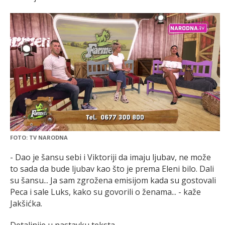
FOTO: TV NARODNA
- Dao je šansu sebi i Viktoriji da imaju ljubav, ne može
to sada da bude ljubav kao što je prema Eleni bilo. Dali
su šansu... Ja sam zgrožena emisijom kada su gostovali
Peca i sale Luks, kako su govorili o ženama... - kaže
Jakšićka.
Detaljnije u nastavku teksta.