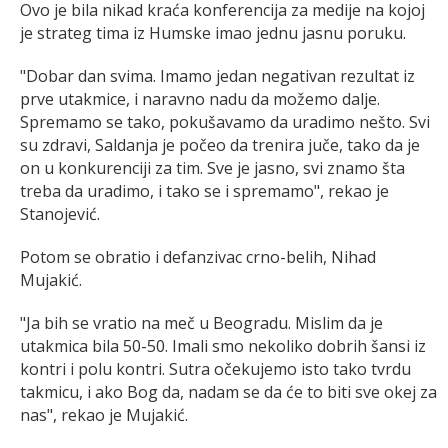
Ovo je bila nikad kraća konferencija za medije na kojoj
je strateg tima iz Humske imao jednu jasnu poruku.
"Dobar dan svima. Imamo jedan negativan rezultat iz
prve utakmice, i naravno nadu da možemo dalje.
Spremamo se tako, pokušavamo da uradimo nešto. Svi
su zdravi, Saldanja je počeo da trenira juče, tako da je
on u konkurenciji za tim. Sve je jasno, svi znamo šta
treba da uradimo, i tako se i spremamo", rekao je
Stanojević.
Potom se obratio i defanzivac crno-belih, Nihad
Mujakić.
"Ja bih se vratio na meč u Beogradu. Mislim da je
utakmica bila 50-50. Imali smo nekoliko dobrih šansi iz
kontri i polu kontri. Sutra očekujemo isto tako tvrdu
takmicu, i ako Bog da, nadam se da će to biti sve okej za
nas", rekao je Mujakić.