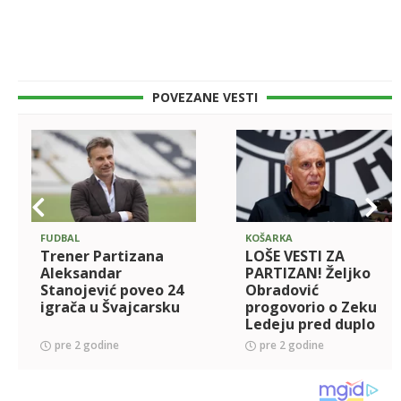
POVEZANE VESTI
FUDBAL
KOŠARKA
Trener Partizana
LOŠE VESTI ZA
Aleksandar
PARTIZAN! Željko
Stanojević poveo 24
Obradović
igrača u Švajcarsku
progovorio o Zeku
Ledeju pred duplo
kolo Evrolige
pre 2 godine
pre 2 godine