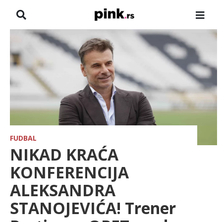
NASLOVNA
VESTI
ZADRUGA
SHOWBIZ
HRONIKA
FUDBAL
NIKAD KRAĆA
FARMERI
KONFERENCIJA
ALEKSANDRA
TV
STANOJEVIĆA! Trener
SPORT