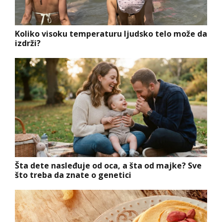
Koliko visoku temperaturu ljudsko telo može da
izdrži?
Šta dete nasleđuje od oca, a šta od majke? Sve
što treba da znate o genetici