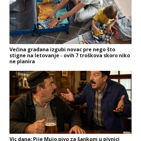
Većina građana izgubi novac pre nego što
stigne na letovanje - ovih 7 troškova skoro niko
ne planira
Vic dana: Pije Mujo pivo za šankom u pivnici