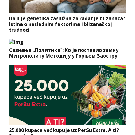
Da li je genetika zaslužna za rađanje blizanaca?
Istina o naslednim faktorima i blizanačkoj
trudnoći
Сазнања „Политике”: Ко је поставио замку
Митрополиту Методију у Горњем Заостру
25.000 kupaca već kupuje uz PerSu Extra. A ti?