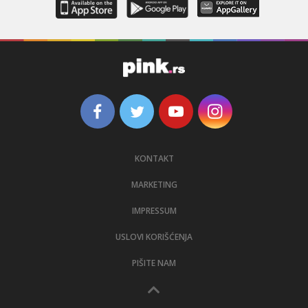
KONTAKT
MARKETING
IMPRESSUM
USLOVI KORIŠĆENJA
PIŠITE NAM