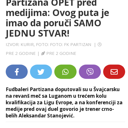
Partizana OPET pred
LIFESTYLE
medijima: Ovog puta je
imao da poruči SAMO
EXTRA
JEDNU STVAR!
IZVOR: KURIR, FOTO: FOTO: FK PARTIZAN
|
PRE 2 GODINE
|
PRE 2 GODINE
Fudbaleri Partizana doputovali su u Švajcarsku
na revanš meč sa Luganom u trećem kolu
kvalifikacija za Ligu Evrope, a na konferenciji za
medije pred ovaj duel govorio je trener crno-
belih Aleksandar Stanojević.