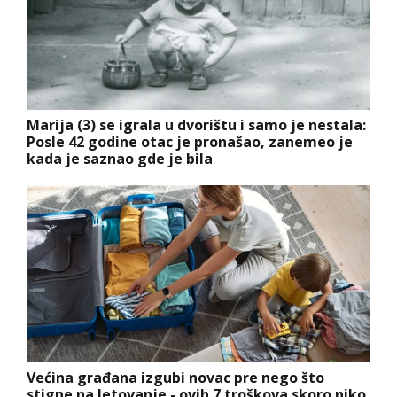
Marija (3) se igrala u dvorištu i samo je nestala:
Posle 42 godine otac je pronašao, zanemeo je
kada je saznao gde je bila
Većina građana izgubi novac pre nego što
stigne na letovanje - ovih 7 troškova skoro niko