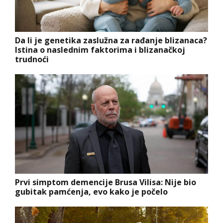
Da li je genetika zaslužna za rađanje blizanaca?
Istina o naslednim faktorima i blizanačkoj
trudnoći
Prvi simptom demencije Brusa Vilisa: Nije bio
gubitak pamćenja, evo kako je počelo