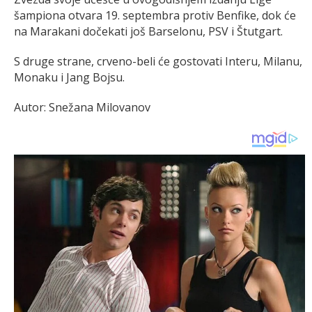
šampiona otvara 19. septembra protiv Benfike, dok će
na Marakani dočekati još Barselonu, PSV i Štutgart.
S druge strane, crveno-beli će gostovati Interu, Milanu,
Monaku i Jang Bojsu.
Autor: Snežana Milovanov