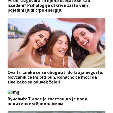
Posle razgovora sa njima osećate se kao
isceđeni? Psihologija otkriva zašto vam
pojedini ljudi crpe energiju
Ova tri znaka će se obogatiti do kraja avgusta:
Novčanik će im biti pun, konačno će moći da
žive kako su oduvek želeli
Вучевић: Ђилас је свестан да је пред
политичким бродоломом