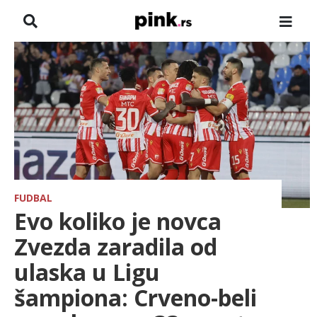
NASLOVNA
VESTI
ZADRUGA
SHOWBIZ
HRONIKA
FUDBAL
Evo koliko je novca
FARMERI
Zvezda zaradila od
ulaska u Ligu
TV
šampiona: Crveno-beli
SPORT