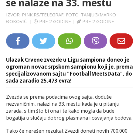
se nalaze na 33. mestu
LIFESTYLE
IZVOR: PINK.RS/TELEGRAF, FOTO: TANJUG/MARKO
ĐOKOVIĆ
|
PRE 2 GODINE
|
PRE 2 GODINE
EXTRA
Ulazak Crvene zvezde u Ligu šampiona doneo je
ogroman novac srpskom šampionu koji je, prema
specijalizovanom sajtu "FootballMeetsData", do
sada zaradio 25.473 evra!
Zvezda se prema podacima ovog sajta, doduše
nezvaničnim, nalazi na 33. mestu kada je u pitanju
zarada, s tim što bi ona i te kako mogla da bude
bogatija u slučaju dobrog plasmana i osvajanja bodova.
Tako će nerešen rezultat Zvezdi doneti novih 700.000