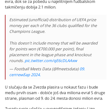
evra, dok se za pobedu u najelitnijem fudbalskom
takmičenju dobija 2.1 milion.
Estimated (unofficial) distribution of UEFA prize
money per each of the 36 clubs qualified for the
Champions League.
This doesn't include money that will be awarded
for points won (€700.000 per point), final
placement in the league phase and knockout
rounds.
pic.twitter.com/qE6cDLAAxw
— Football Meets Data (@fmeetsdata)
09.
септембар 2024.
U slučaju da se Zvezda plasira u nokaut fazu i bude
među prvih osam - dobiće još dva miliona evra! S druge
strane, plasman od 9. do 24. mesta donosi milion evra.
Zvezda svoje učešće u ovogodišnjem izdanju Lige