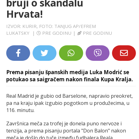
bruji o skandalu
LIFESTYLE
Hrvata!
EXTRA
IZVOR: KURIR, FOTO: TANJUG AP/EFREM
LUKATSKY
|
PRE GODINU
|
PRE GODINU
Prema pisanju španskih medija Luka Modrić se
potukao sa saigračem nakon finala Kupa Kralja.
Real Madrid je gubio od Barselone, napravio preokret,
pa na kraju ipak izgubio pogotkom u produžecima, u
116. minutu.
Završnica meča za trofej je donela puno nervoze i
tenzija, a prema pisanju portala "Don Balon" nakon
meča je došlo do tuče između fudbalera Reala.