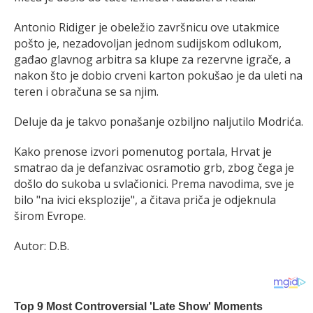
Antonio Ridiger je obeležio završnicu ove utakmice
pošto je, nezadovoljan jednom sudijskom odlukom,
gađao glavnog arbitra sa klupe za rezervne igrače, a
nakon što je dobio crveni karton pokušao je da uleti na
teren i obračuna se sa njim.
Deluje da je takvo ponašanje ozbiljno naljutilo Modrića.
Kako prenose izvori pomenutog portala, Hrvat je
smatrao da je defanzivac osramotio grb, zbog čega je
došlo do sukoba u svlačionici. Prema navodima, sve je
bilo "na ivici eksplozije", a čitava priča je odjeknula
širom Evrope.
Autor: D.B.