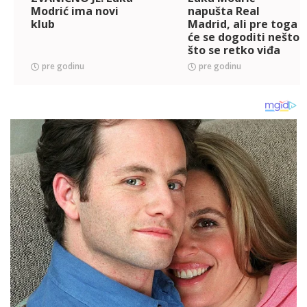
Modrić ima novi
napušta Real
klub
Madrid, ali pre toga
će se dogoditi nešto
što se retko viđa
pre godinu
pre godinu