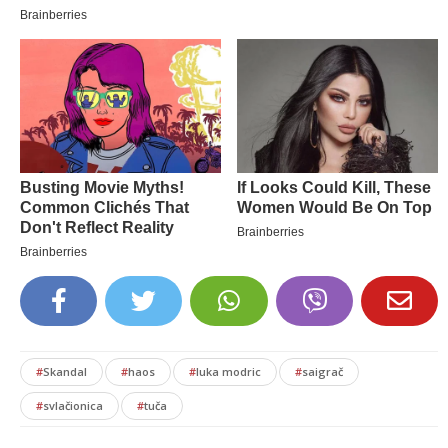
#
Skandal
#
haos
#
luka modric
#
saigrač
#
svlačionica
#
tuča