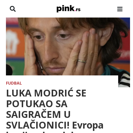
NASLOVNA
VESTI
ZADRUGA
SHOWBIZ
HRONIKA
FUDBAL
LUKA MODRIĆ SE
FARMERI
POTUKAO SA
SAIGRAČEM U
TV
SVLAČIONICI! Evropa
SPORT