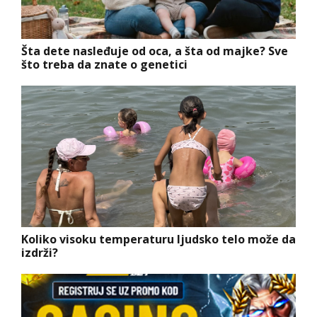
Šta dete nasleđuje od oca, a šta od majke? Sve
što treba da znate o genetici
Koliko visoku temperaturu ljudsko telo može da
izdrži?