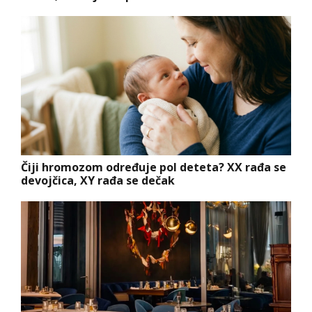
Čiji hromozom određuje pol deteta? XX rađa se
devojčica, XY rađa se dečak