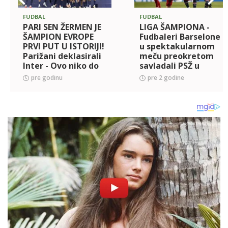
FUDBAL
FUDBAL
PARI SEN ŽERMEN JE
LIGA ŠAMPIONA -
ŠAMPION EVROPE
Fudbaleri Barselone
PRVI PUT U ISTORIJI!
u spektakularnom
Parižani deklasirali
meču preokretom
Inter - Ovo niko do
savladali PSŽ u
sada nije uradio
Parizu
pre godinu
pre 2 godine