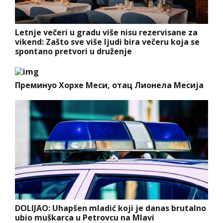
Letnje večeri u gradu više nisu rezervisane za
vikend: Zašto sve više ljudi bira večeru koja se
spontano pretvori u druženje
Преминуо Хорхе Меси, отац Лионела Месија
DOLIJAO: Uhapšen mladić koji je danas brutalno
ubio muškarca u Petrovcu na Mlavi