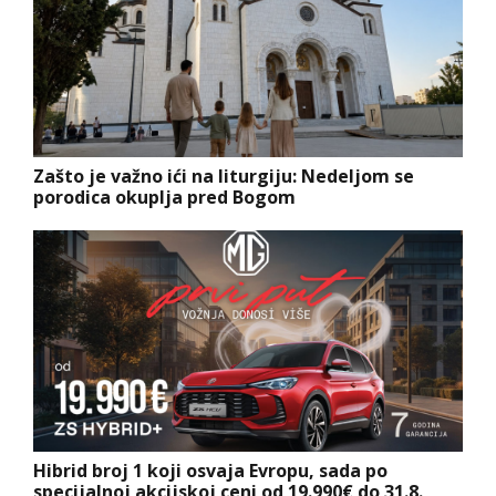
Zašto je važno ići na liturgiju: Nedeljom se
porodica okuplja pred Bogom
Hibrid broj 1 koji osvaja Evropu, sada po
specijalnoj akcijskoj ceni od 19.990€ do 31.8.