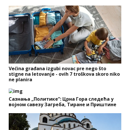
Većina građana izgubi novac pre nego što
stigne na letovanje - ovih 7 troškova skoro niko
ne planira
Сазнања „Политике”: Црна Гора следећа у
војном савезу Загреба, Тиране и Приштине