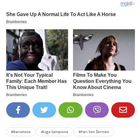
#
Barselona
#
Liga šampiona
#
Pari Sen Žermen