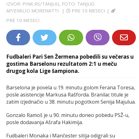
IZVOR: PINK.RS/TANJUG, FOTO: TANJUG
LIFESTYLE
AP/EMILIO MORENATTI
|
PRE 10 MESECI
|
PRE 10 MESECI
EXTRA
Fudbaleri Pari Sen Žermena pobedili su večeras u
gostima Barselonu rezultatom 2:1 u meču
drugog kola Lige šampiona.
Barselona je povela u 19. minutu golom Ferana Toresa,
posle asistencije Markusa Rašforda. Branilac titule je
zatim izjednačio u 38. minutu pogotkom Senija Majulua.
Gonzalo Ramoš je u 90. minutu doneo pobedu PSŽ-u,
posle dodavanja Ašrafa Hakimija.
Fudbaleri Monaka i Mančester sitija odigrali su