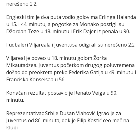
nerešeno 2:2.
Engleski tim je dva puta vodio golovima Erlinga Halanda
u 15. i 44. minutu, a pogotke za Monako postigli su
Džordan Teze u 18. minutu i Erik Dajer iz penala u 90.
Fudbaleri Viljareala i Juventusa odigrali su nerešeno 2:2.
Viljareal je poveo u 18. minutu golom Žorža
Mikautadzea. Juventus početkom drugog poluvremena
došao do preokreta preko Federika Gatija u 49. minutu i
Franciska Konseisaa u 56.
Konačan rezultat postavio je Renato Veiga u 90.
minutu.
Reprezentativac Srbije Dušan Vlahović igrao je za
Juventus od 86. minuta, dok je Filip Kostić ceo meč na
klupi.