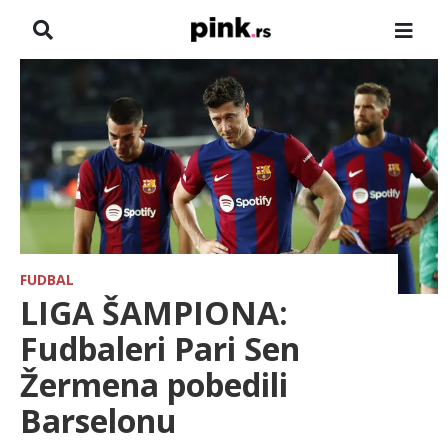
NASLOVNA
VESTI
ZADRUGA
SHOWBIZ
HRONIKA
FUDBAL
LIGA ŠAMPIONA:
PINKOVE ZVEZDE
Fudbaleri Pari Sen
Žermena pobedili
TV
Barselonu
SPORT