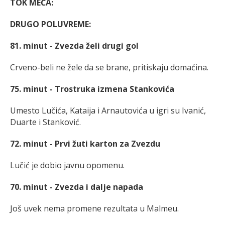
TOK MEČA:
DRUGO POLUVREME:
81. minut - Zvezda želi drugi gol
Crveno-beli ne žele da se brane, pritiskaju domaćina.
75. minut - Trostruka izmena Stankovića
Umesto Lučića, Kataija i Arnautovića u igri su Ivanić,
Duarte i Stanković.
72. minut - Prvi žuti karton za Zvezdu
Lučić je dobio javnu opomenu.
70. minut - Zvezda i dalje napada
Još uvek nema promene rezultata u Malmeu.