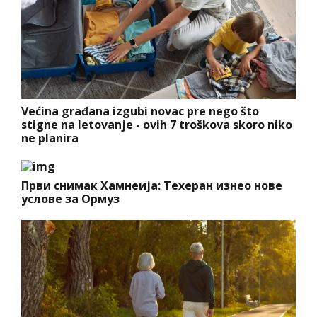
Većina građana izgubi novac pre nego što
stigne na letovanje - ovih 7 troškova skoro niko
ne planira
Први снимак Хамнеија: Техеран изнео нове
услове за Ормуз