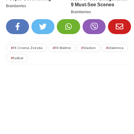
#
FK Crvena Zvezda
#
FK Malme
#
Stadion
#
Utakmica
#
fudbal