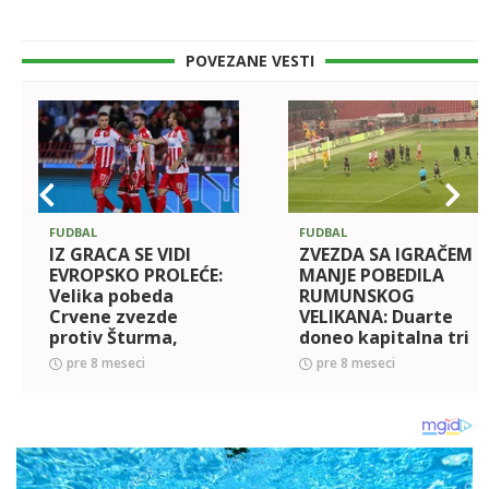
POVEZANE VESTI
FUDBAL
FUDBAL
IZ GRACA SE VIDI
ZVEZDA SA IGRAČEM
EVROPSKO PROLEĆE:
MANJE POBEDILA
Velika pobeda
RUMUNSKOG
Crvene zvezde
VELIKANA: Duarte
protiv Šturma,
doneo kapitalna tri
Ivanić doneo
boda crveno-belima
pre 8 meseci
pre 8 meseci
kapitalna tri boda!
(FOTO)