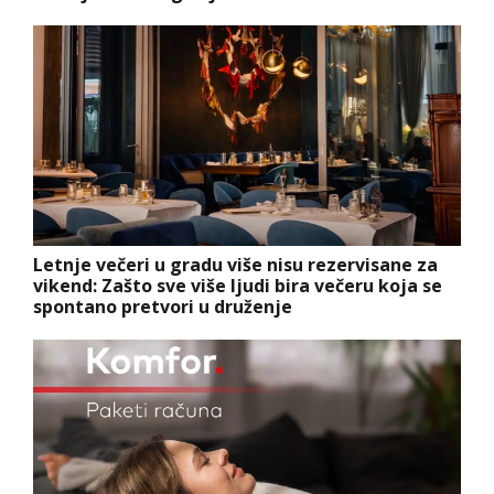
Letnje večeri u gradu više nisu rezervisane za
vikend: Zašto sve više ljudi bira večeru koja se
spontano pretvori u druženje