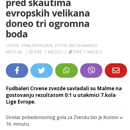
pred skautima
LIFESTYLE
evropskih velikana
doneo tri ogromna
EXTRA
boda
IZVOR: PINK.RS/KURIR, FOTO: BETA/MARKO
METLAS
|
PRE 7 MESECI
|
PRE 7 MESECI
Fudbaleri Crvene zvezde savladali su Malme na
gostovanju rezultatom 0:1 u utakmici 7.kola
Lige Evrope.
Strelac pobedonosnog gola za Zvezdu bio je Kostov u
16. minutu.