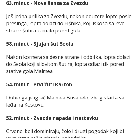
63. minut - Nova šansa za Zvezdu
Još jedna prilika za Zvezdu, nakon oduzete lopte posle
presinga, lopta dolazi do Elšnika, koji iskosa sa leve
strane šutira zamalo pored gola.
58. minut - Sjajan šut Seola
Nakon kornera sa desne strane i odbitka, lopta dolazi
do Seola koji silovitom šutira, lopta odlazi tik pored
stative gola Malmea
54. minut - Prvi žuti karton
Dobio ga je igrač Malmea Busanelo, zbog starta sa
leđa na Kostovu.
52. minut - Zvezda napada i nastavku
Crveno-beli dominiraju, žele i drugi pogodak koji bi