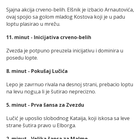
Sjajna akcija crveno-belih. Elšnik je izbacio Arnautovića,
ovaj spojio sa golom mladog Kostova koji je u padu
loptu plasirao u mrežu.
11. minut - Inicijativa crveno-belih
Zvezda je potpuno preuzela inicijativu i dominira u
posedu lopte.
8. minut - Pokušaj Lučića
Lepo je zavrnuo rivala na desnoj strani, prebacio loptu
na levu nogu,a li je šutirao neprecizno.
5. minut - Prva šansa za Zvezdu
Lučić je uposlio slobodnog Kataija, koji iskosa sa leve
strane šutira pravo u Elborga.
2. minut - Velika šansa za Malme