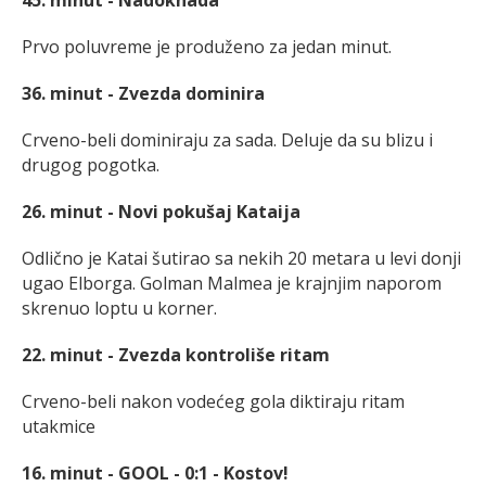
45. minut - Nadoknada
Prvo poluvreme je produženo za jedan minut.
36. minut - Zvezda dominira
Crveno-beli dominiraju za sada. Deluje da su blizu i
drugog pogotka.
26. minut - Novi pokušaj Kataija
Odlično je Katai šutirao sa nekih 20 metara u levi donji
ugao Elborga. Golman Malmea je krajnjim naporom
skrenuo loptu u korner.
22. minut - Zvezda kontroliše ritam
Crveno-beli nakon vodećeg gola diktiraju ritam
utakmice
16. minut - GOOL - 0:1 - Kostov!