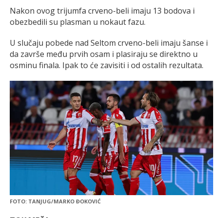
Nakon ovog trijumfa crveno-beli imaju 13 bodova i
obezbedili su plasman u nokaut fazu.
U slučaju pobede nad Seltom crveno-beli imaju šanse i
da završe među prvih osam i plasiraju se direktno u
osminu finala. Ipak to će zavisiti i od ostalih rezultata.
FOTO: TANJUG/MARKO ĐOKOVIĆ