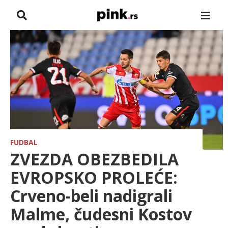
NASLOVNA
VESTI
ZADRUGA
SHOWBIZ
HRONIKA
FUDBAL
ZVEZDA OBEZBEDILA
PINKOVE ZVEZDE
EVROPSKO PROLEĆE:
Crveno-beli nadigrali
TV
Malme, čudesni Kostov
SPORT