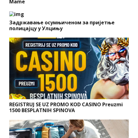
Mame
Задржавање осумњиченом за пријетње
полицајцу у Улцињу
REGISTRUJ SE UZ PROMO KOD CASINO Preuzmi
1500 BESPLATNIH SPINOVA