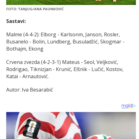
FOTO: TANJUG/ANA PAUNKOVIĆ
Sastavi:
Malme (4-4-2): Elborg - Karlsonm, Janson, Rosler,
Busanelo - Bolin, Lundberg, Busuladžić, Skogmar -
Bothajm, Ekong
Crvena zvezda (4-2-3-1) Mateus - Seol, Veljković,
Rodrigao, Tiknizjan - Krunić, Elšnik - Lučić, Kostov,
Katai - Arnautović.
Autor: Iva Besarabić