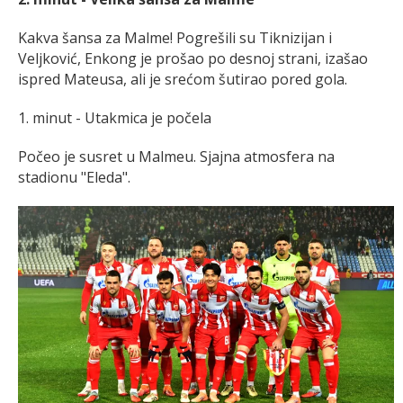
Kakva šansa za Malme! Pogrešili su Tiknizijan i
Veljković, Enkong je prošao po desnoj strani, izašao
ispred Mateusa, ali je srećom šutirao pored gola.
1. minut - Utakmica je počela
Počeo je susret u Malmeu. Sjajna atmosfera na
stadionu "Eleda".