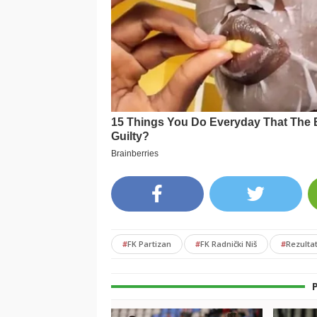
#
FK Partizan
#
FK Radnički Niš
#
Rezultat