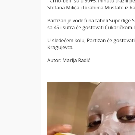
''Crno-beli" su u 90+5. minutu tražili
Stefana Milića i Ibrahima Mustafe iz R
Partizan je vodeći na tabeli Superlige
sa 45 i sutra će gostovati Čukaričkom. R
U sledećem kolu, Partizan će gostovati 
Kragujevca.
Autor: Marija Radić