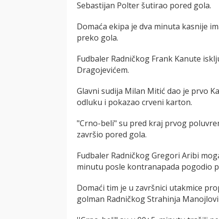
Sebastijan Polter šutirao pored gola.
Domaća ekipa je dva minuta kasnije imal
preko gola.
Fudbaler Radničkog Frank Kanute isklj
Dragojevićem.
Glavni sudija Milan Mitić dao je prvo 
odluku i pokazao crveni karton.
"Crno-beli" su pred kraj prvog poluvre
završio pored gola.
Fudbaler Radničkog Gregori Aribi mogao 
minutu posle kontranapada pogodio p
Domaći tim je u završnici utakmice pro
golman Radničkog Strahinja Manojlovi