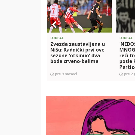
FUDBAL
FUDBAL
Zvezda zaustavljena u
'NEDO
Nišu: Radnički prvi ove
MNOGO
sezone 'otkinuo' dva
reči t
boda crveno-belima
posle 
Partiz
bude 
pre 9 meseci
pre 2 
pobed