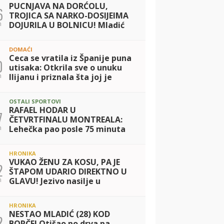
PUCNJAVA NA DORĆOLU,
6
TROJICA SA NARKO-DOSIJEIMA
n
DOJURILA U BOLNICU! Mladić
(21) upucan u stomak, policija
pronašla čauru i metak
DOMAĆI
Ceca se vratila iz Španije puna
0
utisaka: Otkrila sve o unuku
n
Ilijanu i priznala šta joj je
najviše prijalo
OSTALI SPORTOVI
RAFAEL HODAR U
7
ČETVRTFINALU MONTREALA:
n
Lehečka pao posle 75 minuta
HRONIKA
VUKAO ŽENU ZA KOSU, PA JE
2
ŠTAPOM UDARIO DIREKTNO U
n
GLAVU! Jezivo nasilje u
porodici: Istrčala na ulicu u
panici, prolaznici sprečili
HRONIKA
katastrofu
NESTAO MLADIĆ (28) KOD
2
BORČE! Otišao po drva pa