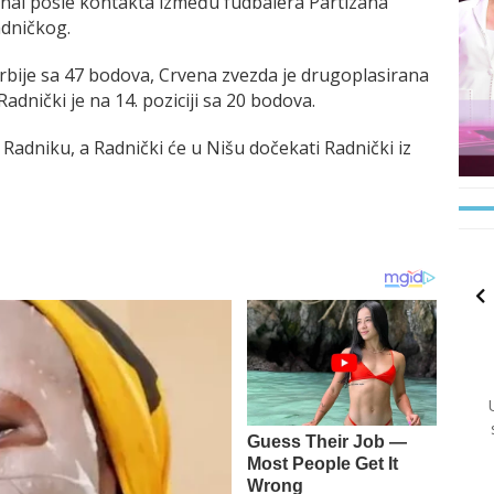
 penal posle kontakta između fudbalera Partizana
adničkog.
 Srbije sa 47 bodova, Crvena zvezda je drugoplasirana
adnički je na 14. poziciji sa 20 bodova.
Radniku, a Radnički će u Nišu dočekati Radnički iz