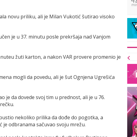
mi
a novu priliku, ali je Milan Vukotić šutirao visoko
učen je u 37. minutu posle prekršaja nad Vanjom
Kanuteu žuti karton, a nakon VAR provere promenio je
mena mogli da povedu, ali je šut Ognjena Ugrešića
je da dovede svoj tim u prednost, ali je u 76.
rečku.
pustio nekoliko prilika da dođe do pogotka, a
ć je odbranama sačuvao svoju mrežu.