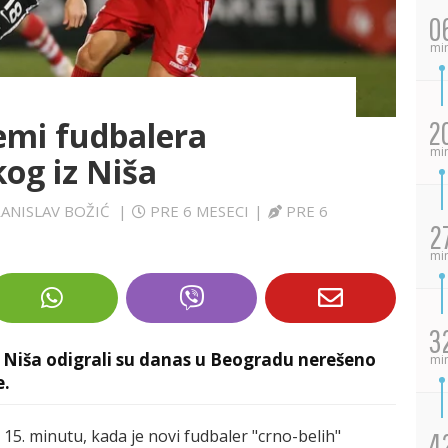
0
mi
Remi fudbalera
2
mi
kog iz Niša
RANISLAV BOŽIĆ
|
PRE 6 MESECI
|
PRE 6
2
mi
3
z Niša odigrali su danas u Beogradu nerešeno
mi
e.
15. minutu, kada je novi fudbaler "crno-belih"
4