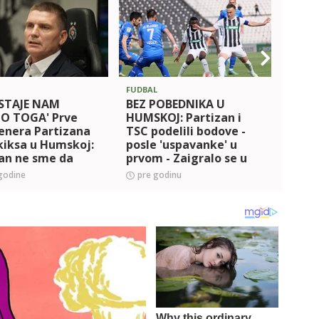
FUDBAL
FUDBA
STAJE NAM
BEZ POBEDNIKA U
SUPER
 TOGA' Prve
HUMSKOJ: Partizan i
Radni
renera Partizana
TSC podelili bodove -
pobe
kiksa u Humskoj:
posle 'uspavanke' u
niški
an ne sme da
prvom - Zaigralo se u
Mlad
zadovoljan kad ne
drugom poluvremenu,
godine
pre godinu
pre 
i utakmicu
ali su mreže mirovale!