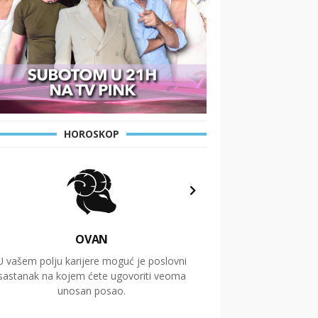
HOROSKOP
OVAN
U vašem polju karijere moguć je poslovni
Putovanja i čitav niz
sastanak na kojem ćete ugovoriti veoma
glavnu temu ovog 
unosan posao.
temelje dugoro