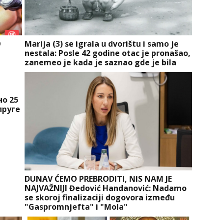
O
Marija (3) se igrala u dvorištu i samo je
nestala: Posle 42 godine otac je pronašao,
zanemeo je kada je saznao gde je bila
о 25
пруге
DUNAV ĆEMO PREBRODITI, NIS NAM JE
NAJVAŽNIJI Đedović Handanović: Nadamo
se skoroj finalizaciji dogovora između
"Gaspromnjefta" i "Mola"