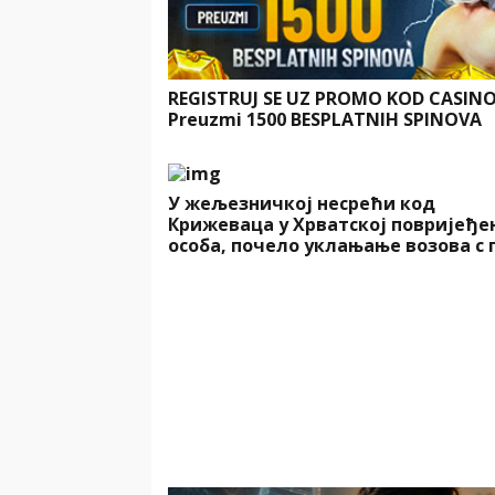
REGISTRUJ SE UZ PROMO KOD CASIN
Preuzmi 1500 BESPLATNIH SPINOVA
У жељезничкој несрећи код
Крижеваца у Хрватској повријеђен
особа, почело уклањање возова с 