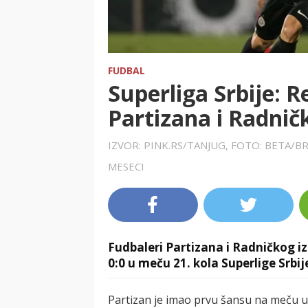
FUDBAL
Superliga Srbije: 
Partizana i Radnič
IZVOR: PINK.RS/TANJUG, FOTO: BETA/B
MESECI
Fudbaleri Partizana i Radničkog i
0:0 u meču 21. kola Superlige Srbij
Partizan je imao prvu šansu na meču u 