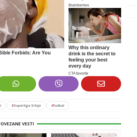
i
#
Superliga Srbije
#
fudbal
POVEZANE VESTI