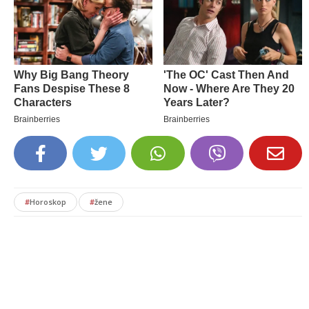
#
Horoskop
#
žene