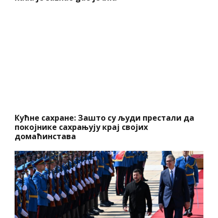
Кућне сахране: Зашто су људи престали да
покојнике сахрањују крај својих
домаћинстава