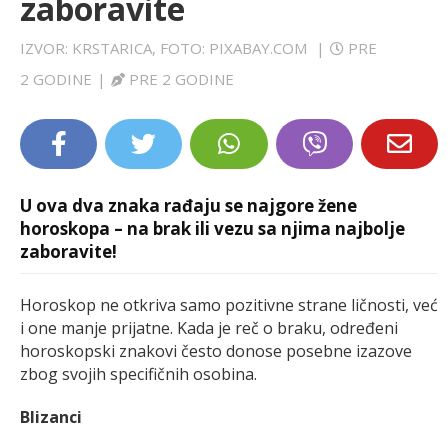
zaboravite
LIFESTYLE
IZVOR: KRSTARICA, FOTO: PIXABAY.COM
|
PRE
EXTRA
2 GODINE
|
PRE 2 GODINE
U ova dva znaka rađaju se najgore žene
horoskopa – na brak ili vezu sa njima najbolje
zaboravite!
Horoskop ne otkriva samo pozitivne strane ličnosti, već
i one manje prijatne. Kada je reč o braku, određeni
horoskopski znakovi često donose posebne izazove
zbog svojih specifičnih osobina.
Blizanci