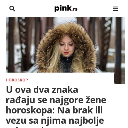
NASLOVNA
VESTI
ZADRUGA
SHOWBIZ
HRONIKA
HOROSKOP
U ova dva znaka
FARMERI
rađaju se najgore žene
horoskopa: Na brak ili
TV
vezu sa njima najbolje
SPORT