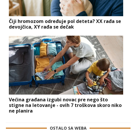
Čiji hromozom određuje pol deteta? XX rađa se
devojčica, XY rađa se dečak
Većina građana izgubi novac pre nego što
stigne na letovanje - ovih 7 troškova skoro niko
ne planira
OSTALO SA WEBA