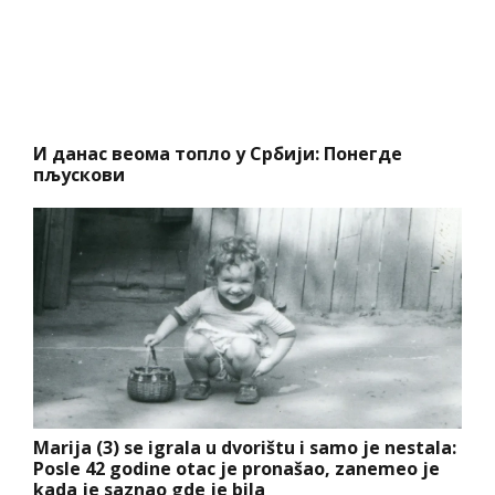
И данас веома топло у Србији: Понегде
пљускови
Marija (3) se igrala u dvorištu i samo je nestala:
Posle 42 godine otac je pronašao, zanemeo je
kada je saznao gde je bila