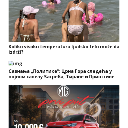
Koliko visoku temperaturu ljudsko telo može da
izdrži?
Сазнања „Политике”: Црна Гора следећа у
војном савезу Загреба, Тиране и Приштине