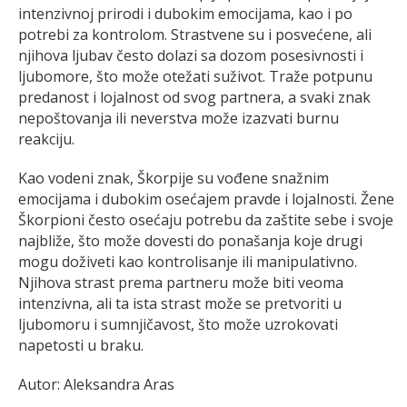
intenzivnoj prirodi i dubokim emocijama, kao i po
potrebi za kontrolom. Strastvene su i posvećene, ali
njihova ljubav često dolazi sa dozom posesivnosti i
ljubomore, što može otežati suživot. Traže potpunu
predanost i lojalnost od svog partnera, a svaki znak
nepoštovanja ili neverstva može izazvati burnu
reakciju.
Kao vodeni znak, Škorpije su vođene snažnim
emocijama i dubokim osećajem pravde i lojalnosti. Žene
Škorpioni često osećaju potrebu da zaštite sebe i svoje
najbliže, što može dovesti do ponašanja koje drugi
mogu doživeti kao kontrolisanje ili manipulativno.
Njihova strast prema partneru može biti veoma
intenzivna, ali ta ista strast može se pretvoriti u
ljubomoru i sumnjičavost, što može uzrokovati
napetosti u braku.
Autor: Aleksandra Aras