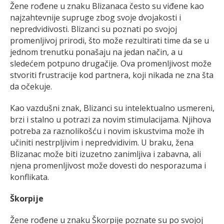
Žene rođene u znaku Blizanaca često su viđene kao
najzahtevnije supruge zbog svoje dvojakosti i
nepredvidivosti. Blizanci su poznati po svojoj
promenljivoj prirodi, što može rezultirati time da se u
jednom trenutku ponašaju na jedan način, a u
sledećem potpuno drugačije. Ova promenljivost može
stvoriti frustracije kod partnera, koji nikada ne zna šta
da očekuje.
Kao vazdušni znak, Blizanci su intelektualno usmereni,
brzi i stalno u potrazi za novim stimulacijama. Njihova
potreba za raznolikošću i novim iskustvima može ih
učiniti nestrpljivim i nepredvidivim. U braku, žena
Blizanac može biti izuzetno zanimljiva i zabavna, ali
njena promenljivost može dovesti do nesporazuma i
konflikata.
Škorpije
Žene rođene u znaku Škorpije poznate su po svojoj