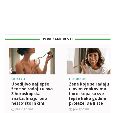
POVEZANE VESTI
LIFESTYLE
HOROSKOP
Ubedljivo najlepše
Žene koje se rađaju
žene se rađaju u ova
u ovim znakovima
3 horoskopska
horoskopa su sve
znaka: Imaju ‘ono
lepše kako godine
nešto’ što ih čini
prolaze: Da li ste
neodoljivima
među njima?
pre 2 godine
pre godinu