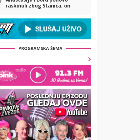
a
raskinuli zbog Stanića, on
priznao svoje emocije (VIDEO)
PROGRAMSKA ŠEMA