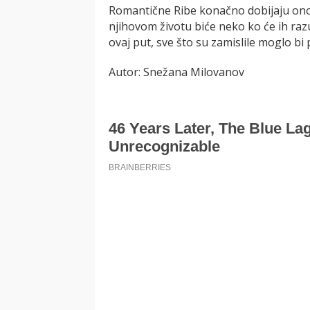
Romantične Ribe konačno dobijaju ono š
njihovom životu biće neko ko će ih razum
ovaj put, sve što su zamislile moglo bi 
Autor: Snežana Milovanov