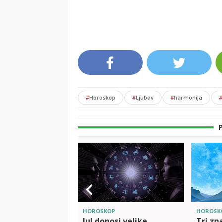
#
Horoskop
#
Ljubav
#
harmonija
HOROSKOP
HOROSK
Jul donosi velike
Tri zn