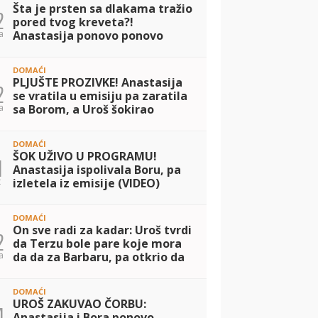
Šta je prsten sa dlakama tražio
2
pored tvog kreveta?!
a
Anastasija ponovo ponovo
tvrdi da će prekinuti kontakt
sa Borom, Uroš dao svoj sud:
DOMAĆI
Pomiriće se z
PLJUŠTE PROZIVKE! Anastasija
2
se vratila u emisiju pa zaratila
a
sa Borom, a Uroš šokirao
izjavom: PISAO MI JE KANJE
VEST, NA SVE PRISTAJEM (VIDEO)
DOMAĆI
ŠOK UŽIVO U PROGRAMU!
1
Anastasija ispolivala Boru, pa
t
izletela iz emisije (VIDEO)
DOMAĆI
On sve radi za kadar: Uroš tvrdi
2
da Terzu bole pare koje mora
a
da da za Barbaru, pa otkrio da
je namerno otišao na Ada
Bojanu da bi sreo Milicu (VIDEO)
DOMAĆI
UROŠ ZAKUVAO ČORBU:
4
Anastasija i Bora ponovo