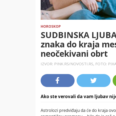
HOROSKOP
SUDBINSKA LJUBA
znaka do kraja me
neočekivani obrt
IZVOR: PINK.RS/NOVOSTI.RS, FOTO: PI
Ako ste verovali da vam ljubav ni
Astrolozi predviđaju da će do kraja o