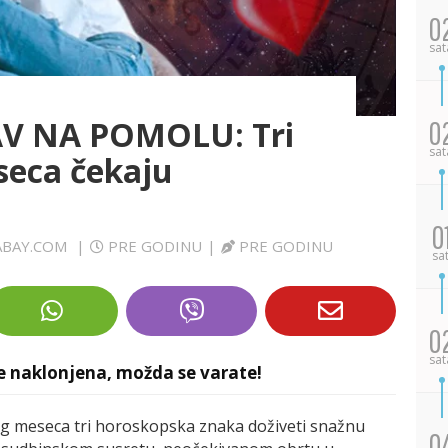
0
sat
V NA POMOLU: Tri
0
sat
seca čekaju
0
XABAY.COM
|
PRE GODINU
|
PRE GODINU
sa
0
sat
je naklonjena, možda se varate!
vog meseca tri horoskopska znaka doživeti snažnu
0