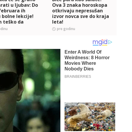
rati u ljubav: Do
Ova 3 znaka horoskopa
reze
februara ih
otkrivaju nepresušan
da s
 bolne lekcije!
izvor novca sve do kraja
stan
m teško da
leta!
putu
te istinu
odinu
pre godinu
pre 