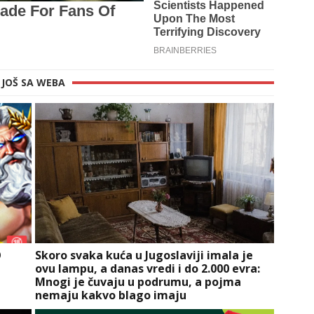
JOŠ SA WEBA
O
Skoro svaka kuća u Jugoslaviji imala je
ovu lampu, a danas vredi i do 2.000 evra:
Mnogi je čuvaju u podrumu, a pojma
nemaju kakvo blago imaju