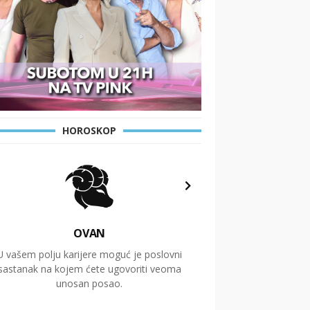
HOROSKOP
OVAN
U vašem polju karijere moguć je poslovni
Putovanja i čitav niz
sastanak na kojem ćete ugovoriti veoma
glavnu temu ovog 
unosan posao.
temelje dugoro