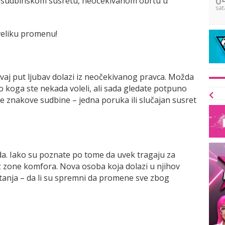
o sudbinskom susretu, neočekivanom obrtu u
sat
veliku promenu!
 ovaj put ljubav dolazi iz neočekivanog pravca. Možda
ko koga ste nekada voleli, ali sada gledate potpuno
e znakove sudbine – jedna poruka ili slučajan susret
a. Iako su poznate po tome da uvek tragaju za
iz zone komfora. Nova osoba koja dolazi u njihov
pitanja – da li su spremni da promene sve zbog