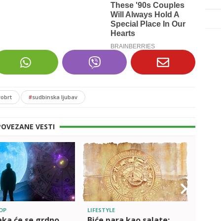
#
obrt
#
sudbinska ljubav
POVEZANE VESTI
OP
LIFESTYLE
LIFEST
aka će se grdno
Biće para kao salate:
Nist