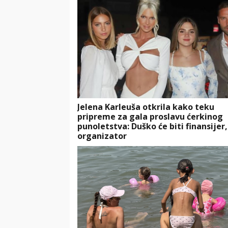
Jelena Karleuša otkrila kako teku
pripreme za gala proslavu ćerkinog
punoletstva: Duško će biti finansijer,
organizator