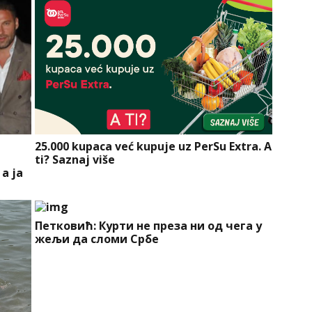
25.000 kupaca već kupuje uz PerSu Extra. A
ti? Saznaj više
 a ja
Петковић: Курти не преза ни од чега у
жељи да сломи Србе