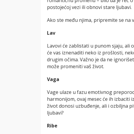
romantičnu promenu – bilo da je reč 
postojećoj vezi ili obnovi stare ljubavi.
Ako ste među njima, pripremite se na 
Lav
Lavovi će zablistati u punom sjaju, ali
će vas iznenaditi neko iz prošlosti, ne
drugim očima. Važno je da ne ignorišet
može promeniti vaš život.
Vaga
Vage ulaze u fazu emotivnog preporod
harmonijom, ovaj mesec će ih izbaciti 
život donosi uzbuđenje, ali i ozbiljna 
ljubavi?
Ribe