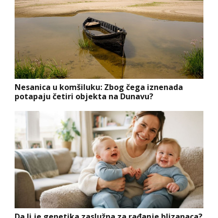
Nesanica u komšiluku: Zbog čega iznenada
potapaju četiri objekta na Dunavu?
Da li je genetika zaslužna za rađanje blizanaca?