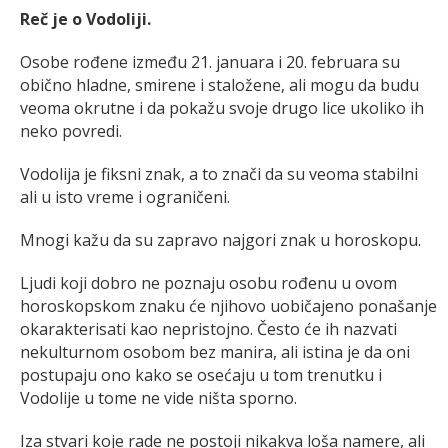
Reč je o Vodoliji.
Osobe rođene između 21. januara i 20. februara su
obično hladne, smirene i staložene, ali mogu da budu
veoma okrutne i da pokažu svoje drugo lice ukoliko ih
neko povredi.
Vodolija je fiksni znak, a to znači da su veoma stabilni
ali u isto vreme i ograničeni.
Mnogi kažu da su zapravo najgori znak u horoskopu.
Ljudi koji dobro ne poznaju osobu rođenu u ovom
horoskopskom znaku će njihovo uobičajeno ponašanje
okarakterisati kao nepristojno. Često će ih nazvati
nekulturnom osobom bez manira, ali istina je da oni
postupaju ono kako se osećaju u tom trenutku i
Vodolije u tome ne vide ništa sporno.
Iza stvari koje rade ne postoji nikakva loša namere, ali