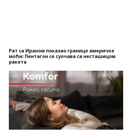
Рат са Ираном показао границе америчке
моћи: Пентагон се суочава са несташицом
ракета