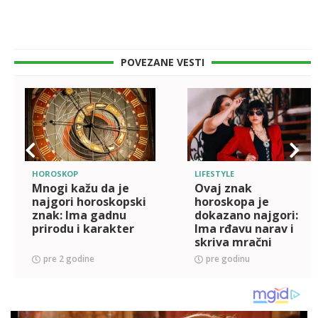
POVEZANE VESTI
HOROSKOP
LIFESTYLE
Mnogi kažu da je
Ovaj znak
najgori horoskopski
horoskopa je
znak: Ima gadnu
dokazano najgori:
prirodu i karakter
Ima rđavu narav i
skriva mračni
karakter
pre 2 godine
pre godinu