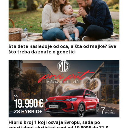
Šta dete nasleđuje od oca, a šta od majke? Sve
što treba da znate o genetici
Hibrid broj 1 koji osvaja Evropu, sada po
specijalnoj akcijskoj ceni od 19.990€ do 31.8.