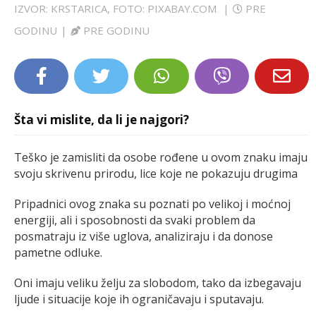
IZVOR: KRSTARICA, FOTO: PIXABAY.COM
|
PRE
LIFESTYLE
GODINU
|
PRE GODINU
EXTRA
Šta vi mislite, da li je najgori?
Teško je zamisliti da osobe rođene u ovom znaku imaju
svoju skrivenu prirodu, lice koje ne pokazuju drugima
Pripadnici ovog znaka su poznati po velikoj i moćnoj
energiji, ali i sposobnosti da svaki problem da
posmatraju iz više uglova, analiziraju i da donose
pametne odluke.
Oni imaju veliku želju za slobodom, tako da izbegavaju
ljude i situacije koje ih ograničavaju i sputavaju.