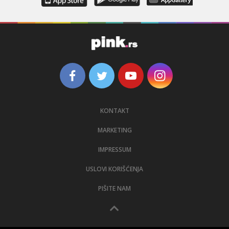
KONTAKT
MARKETING
IMPRESSUM
USLOVI KORIŠĆENJA
PIŠITE NAM