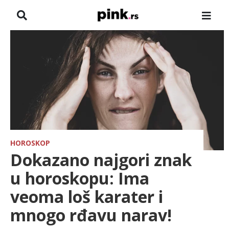
NASLOVNA
VESTI
ZADRUGA
SHOWBIZ
HRONIKA
HOROSKOP
Dokazano najgori znak
FARMERI
u horoskopu: Ima
veoma loš karater i
TV
mnogo rđavu narav!
SPORT