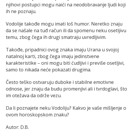
njihovi postupci mogu naići na neodobravanje ljudi koji
ih ne poznaju.
Vodolije takođe mogu imati loš humor. Neretko znaju
da se našale na tuđ račun ili da spomenu neku osetljivu
temu, zbog čega ih drugi smatraju uvredljivim.
Takođe, pripadnici ovog znaka imaju Urana u svojoj
natalnoj karti, zbog čega imaju jedinstvene
karakteristike – oni mogu biti ćudljivi i previše osetljivi,
samo to nikada neće pokazati drugima.
Često teško ostvaruju duboke i stabilne emotivne
odnose, jer znaju da budu promenjivi ali i tvrdoglavi, što
im otežava da održe vezu.
Da li poznajete neku Vodoliju? Kakvo je vaše mišljenje o
ovom horoskopskom znaku?
Autor: D.B.