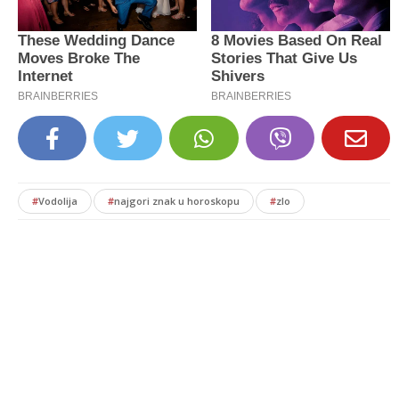
#
Vodolija
#
najgori znak u horoskopu
#
zlo