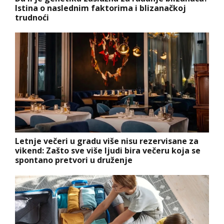
Istina o naslednim faktorima i blizanačkoj
trudnoći
Letnje večeri u gradu više nisu rezervisane za
vikend: Zašto sve više ljudi bira večeru koja se
spontano pretvori u druženje