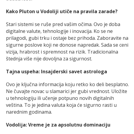
Kako Pluton u Vodoliji utiče na pravila zarade?
Stari sistemi se ruše pred vašim očima. Ovo je doba
digitalne valute, tehnologije i inovacija. Ko se ne
prilagodi, gubi trku i ostaje bez prihoda. Zaboravite na
sigurne poslove koji ne donose napredak. Sada se ceni
vizija, hrabrost i spremnost na rizik. Tradicionalna
štednja više nije dovoljna za sigurnost.
Tajna uspeha: Insajderski savet astrologa
Ovo je ključna informacija koju retko ko deli besplatno.
Ne čuvajte novac u slamarici jer gubi vrednost. Uložite
u tehnologiju ili učenje potpuno novih digitalnih
veština. To je jedina valuta koja će sigurno rasti u
narednim godinama.
Vodolija: Vreme je za apsolutnu dominaciju