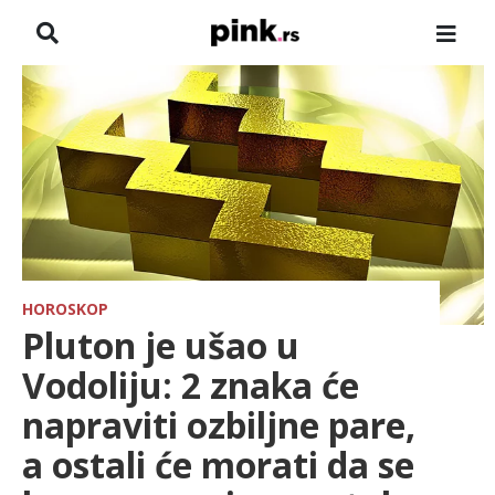
NASLOVNA
VESTI
ZADRUGA
SHOWBIZ
HRONIKA
HOROSKOP
Pluton je ušao u
PINKOVE ZVEZDE
Vodoliju: 2 znaka će
napraviti ozbiljne pare,
TV
a ostali će morati da se
SPORT