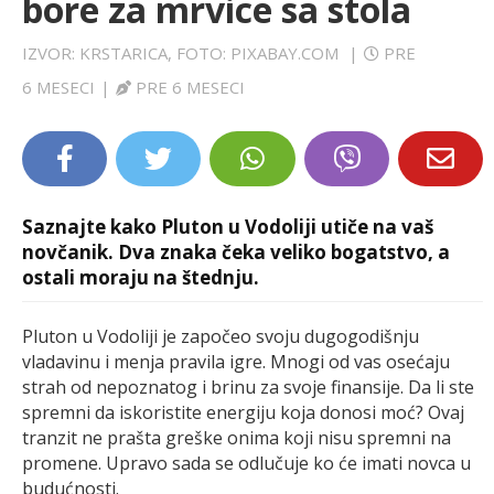
bore za mrvice sa stola
LIFESTYLE
IZVOR: KRSTARICA, FOTO: PIXABAY.COM
|
PRE
EXTRA
6 MESECI
|
PRE 6 MESECI
Saznajte kako Pluton u Vodoliji utiče na vaš
novčanik. Dva znaka čeka veliko bogatstvo, a
ostali moraju na štednju.
Pluton u Vodoliji je započeo svoju dugogodišnju
vladavinu i menja pravila igre. Mnogi od vas osećaju
strah od nepoznatog i brinu za svoje finansije. Da li ste
spremni da iskoristite energiju koja donosi moć? Ovaj
tranzit ne prašta greške onima koji nisu spremni na
promene. Upravo sada se odlučuje ko će imati novca u
budućnosti.