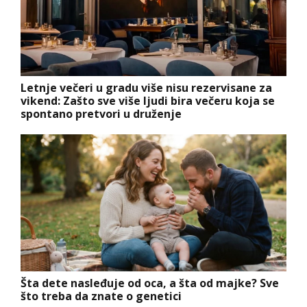
Letnje večeri u gradu više nisu rezervisane za
vikend: Zašto sve više ljudi bira večeru koja se
spontano pretvori u druženje
Šta dete nasleđuje od oca, a šta od majke? Sve
što treba da znate o genetici