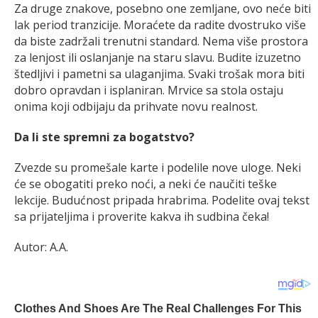
Za druge znakove, posebno one zemljane, ovo neće biti
lak period tranzicije. Moraćete da radite dvostruko više
da biste zadržali trenutni standard. Nema više prostora
za lenjost ili oslanjanje na staru slavu. Budite izuzetno
štedljivi i pametni sa ulaganjima. Svaki trošak mora biti
dobro opravdan i isplaniran. Mrvice sa stola ostaju
onima koji odbijaju da prihvate novu realnost.
Da li ste spremni za bogatstvo?
Zvezde su promešale karte i podelile nove uloge. Neki
će se obogatiti preko noći, a neki će naučiti teške
lekcije. Budućnost pripada hrabrima. Podelite ovaj tekst
sa prijateljima i proverite kakva ih sudbina čeka!
Autor: A.A.