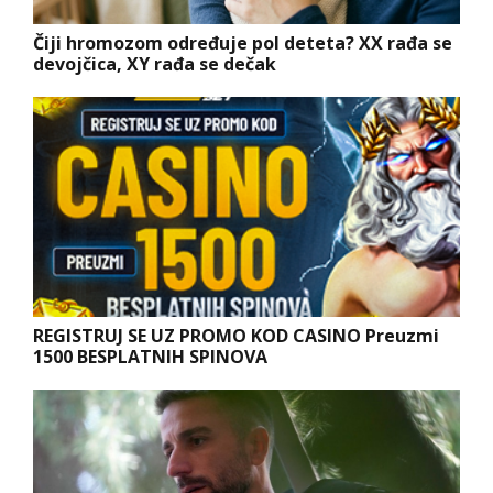
Čiji hromozom određuje pol deteta? XX rađa se
devojčica, XY rađa se dečak
REGISTRUJ SE UZ PROMO KOD CASINO Preuzmi
1500 BESPLATNIH SPINOVA