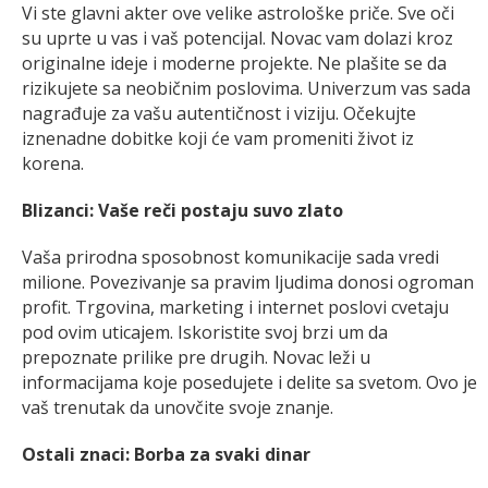
Vi ste glavni akter ove velike astrološke priče. Sve oči
su uprte u vas i vaš potencijal. Novac vam dolazi kroz
originalne ideje i moderne projekte. Ne plašite se da
rizikujete sa neobičnim poslovima. Univerzum vas sada
nagrađuje za vašu autentičnost i viziju. Očekujte
iznenadne dobitke koji će vam promeniti život iz
korena.
Blizanci: Vaše reči postaju suvo zlato
Vaša prirodna sposobnost komunikacije sada vredi
milione. Povezivanje sa pravim ljudima donosi ogroman
profit. Trgovina, marketing i internet poslovi cvetaju
pod ovim uticajem. Iskoristite svoj brzi um da
prepoznate prilike pre drugih. Novac leži u
informacijama koje posedujete i delite sa svetom. Ovo je
vaš trenutak da unovčite svoje znanje.
Ostali znaci: Borba za svaki dinar