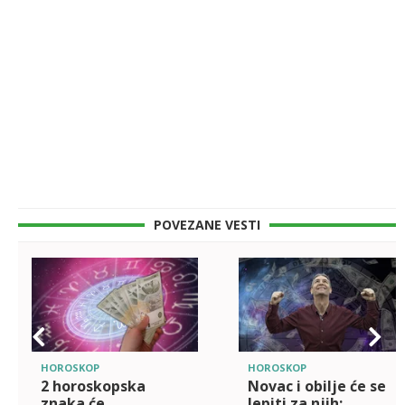
POVEZANE VESTI
HOROSKOP
HOROSKOP
2 horoskopska
Novac i obilje će se
znaka će
lepiti za njih: