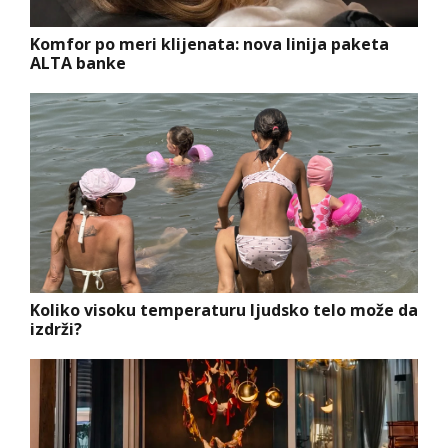
Komfor po meri klijenata: nova linija paketa
ALTA banke
Koliko visoku temperaturu ljudsko telo može da
izdrži?