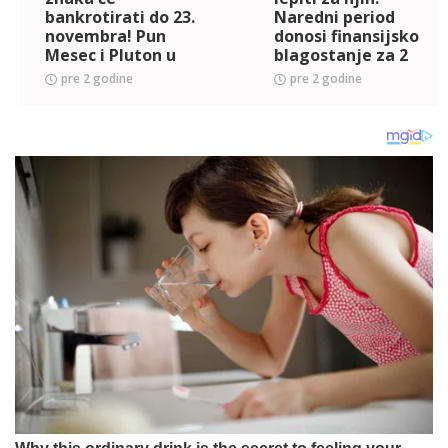
bankrotirati do 23.
Naredni period
novembra! Pun
donosi finansijsko
Mesec i Pluton u
blagostanje za 2
Vodoliji će ih
znaka, jeste li jedan
pre 2 godine
pre 2 godine
urnisati
od njih?