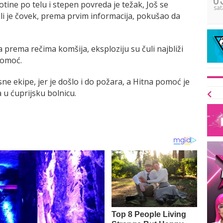
otine po telu i stepen povreda je težak, Još se
sat
ali je čovek, prema prvim informacija, pokušao da
 prema rečima komšija, eksploziju su čuli najbliži
pomoć.
ne ekipe, jer je došlo i do požara, a Hitna pomoć je
 ćuprijsku bolnicu.