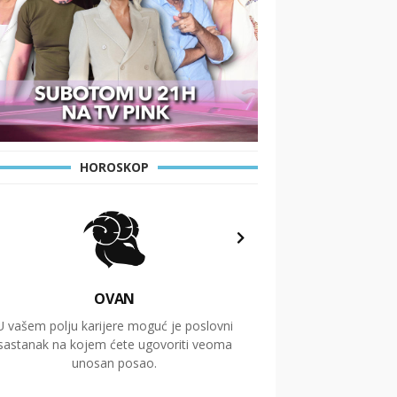
HOROSKOP
OVAN
U vašem polju karijere moguć je poslovni
Putovanja i čitav niz
sastanak na kojem ćete ugovoriti veoma
glavnu temu ovog 
unosan posao.
temelje dugoro