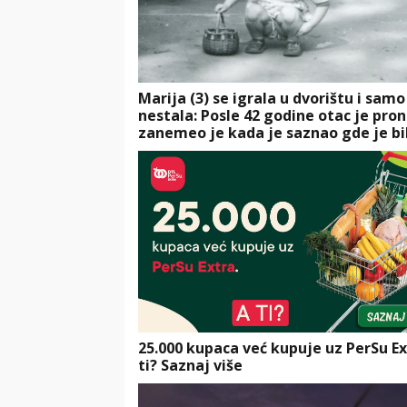
Marija (3) se igrala u dvorištu i samo
nestala: Posle 42 godine otac je pro
zanemeo je kada je saznao gde je bi
25.000 kupaca već kupuje uz PerSu Ex
ti? Saznaj više