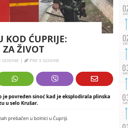
0
sat
U KOD ĆUPRIJE:
0
sat
 ZA ŽIVOT
3 GODINE
|
PRE 3 GODINE
0
sat
0
 je povređen sinoć kad je eksplodirala plinska
zu u selo Krušar.
sat
h prebačen u bolnici u Ćupriji.
0