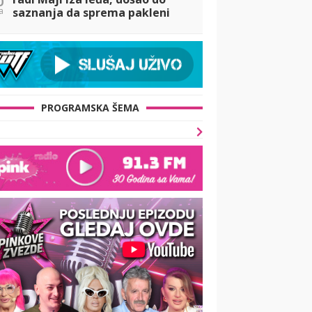
a
saznanja da sprema pakleni
plan koji će je razbesneti:
Krišom si... (VIDEO)
PROGRAMSKA ŠEMA