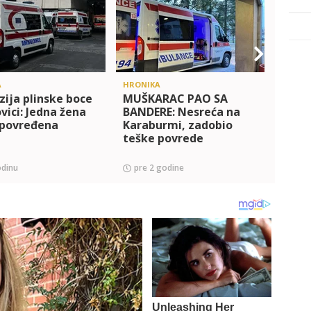
A
HRONIKA
BEOGR
zija plinske boce
MUŠKARAC PAO SA
NOĆ 
vici: Jedna žena
BANDERE: Nesreća na
Mušk
 povređena
Karaburmi, zadobio
udes
teške povrede
pijac
odinu
pre 2 godine
pre 