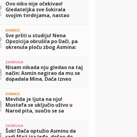
Ovo niko nije očekivao!
2
Gledateljka sve šokirala
a
svojim tvrdnjama, nastao
potpuni haos: Slao mi je
intimne slike (VIDEO)
DOMAĆI
Sve pršti u studiju! Nena
2
Opozicija obrušila po Dači, pa
a
okrenula ploču zbog Asmina:
Svi su mi okrenuli leđa zbog
Maje (VIDEO)
ZADRUGA
Nisam nikada nju gledao na taj
3
način: Asmin negirao da mu se
a
dopadala Mina, Dača izneo
drugačiji stav! (VIDEO)
DOMAĆI
Mevlida je ljuta na nju!
3
Mustafa se uključio uživo u
a
Narod pita, suočio se sa
Dačom, pa otkrio u kakvom je
odnosu sa Majom! (VIDEO)
ZADRUGA
Šok! Dača optužio Asminu da
3
radi Maji iza leđa, došao do