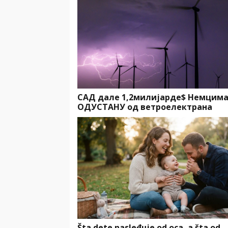
САД дале 1,2милијарде$ Немцима
ОДУСТАНУ од ветроелектрана
Šta dete nasleđuje od oca, a šta od