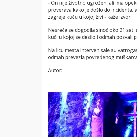
- On nije životno ugrožen, ali ima opek
proverava kako je došlo do incidenta, 
zagreje kuću u kojoj živi - kaže izvor.
Nesreća se dogodila sinoć oko 21 sat, a
kući u kojoj se desilo i odmah pozvali 
Na licu mesta intervenisale su vatrogas
odmah prevezla povređenog muškarca u
Autor: