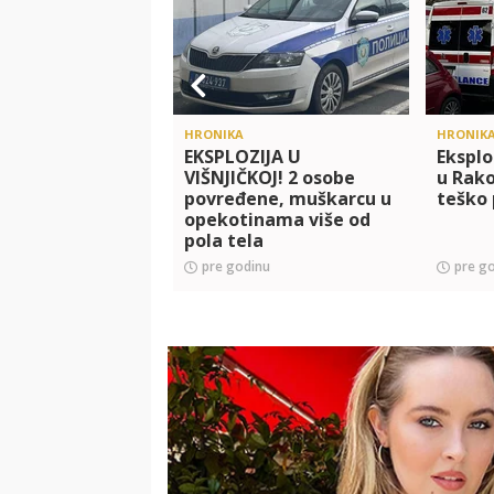
HRONIKA
HRONIK
EKSPLOZIJA U
Eksplo
VIŠNJIČKOJ! 2 osobe
u Rako
povređene, muškarcu u
teško
opekotinama više od
pola tela
pre godinu
pre g