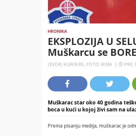
HRONIKA
EKSPLOZIJA U SEL
Muškarcu se BORE
IZVOR: KURIR.RS, FOTO: RINA
|
PRE 
Muškarac star oko 40 godina teško
boca u kući u kojoj živi sam na ula
Prema pisanju medija, muškarac je odma