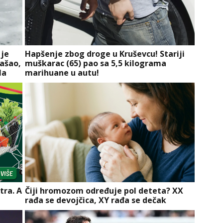
 je
Hapšenje zbog droge u Kruševcu! Stariji
našao,
muškarac (65) pao sa 5,5 kilograma
la
marihuane u autu!
tra. A
Čiji hromozom određuje pol deteta? XX
rađa se devojčica, XY rađa se dečak