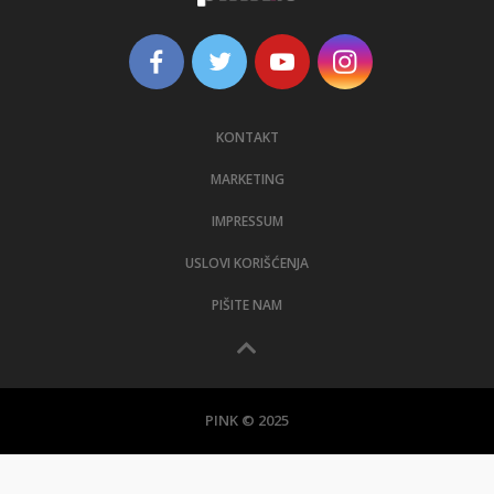
KONTAKT
MARKETING
IMPRESSUM
USLOVI KORIŠĆENJA
PIŠITE NAM
PINK © 2025