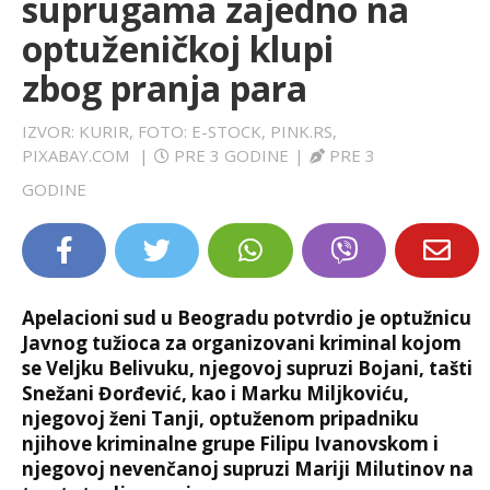
suprugama zajedno na
LIFESTYLE
optuženičkoj klupi
zbog pranja para
EXTRA
IZVOR: KURIR, FOTO: E-STOCK, PINK.RS,
PIXABAY.COM
|
PRE 3 GODINE
|
PRE 3
GODINE
Apelacioni sud u Beogradu potvrdio je optužnicu
Javnog tužioca za organizovani kriminal kojom
se Veljku Belivuku, njegovoj supruzi Bojani, tašti
Snežani Đorđević, kao i Marku Miljkoviću,
njegovoj ženi Tanji, optuženom pripadniku
njihove kriminalne grupe Filipu Ivanovskom i
njegovoj nevenčanoj supruzi Mariji Milutinov na