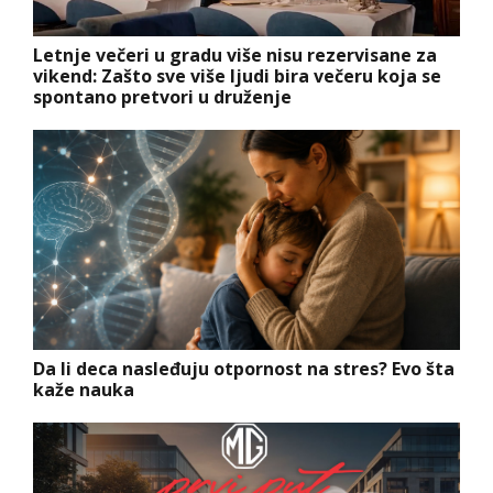
Letnje večeri u gradu više nisu rezervisane za
vikend: Zašto sve više ljudi bira večeru koja se
spontano pretvori u druženje
Da li deca nasleđuju otpornost na stres? Evo šta
kaže nauka