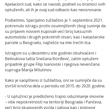
Apelacioni sud, kako se navodi, podneli su branioci svih
optuženih, ali ih je ovaj sud odbacio kao neosnovane.
Podsetimo, Specijalno tužilaštvo je 1. septembra 2021.
pokrenulo istragu protiv osumnjičenih zbog sumnje da
su prljavim novcem kupovali veći broj luksuznih
automobila i drugih pokretnih stvari, kao i katastarske
parcele u Beogradu, najčešće na ime trećih lica.
Istragom su u decembru iste godinei obuhvaćeni i
Belivukova tašta Snežana Đorđević, zatim optuženi
pripadnik grupe Filip Ivanovski i njegova nevenčana
supruga Marija Milutinov.
Kako je saopšteno iz tužilaštva, oni se sumnjiče da su
izvršili krivična dela u periodu od 2015. do 2020. godine.
- U optužnici je predloženo trajno oduzimanje imovine
– više nepokretnosti na teritoriji Beograda i Pančeva,
veći broj skupocenih vozila i satova kao i gotovog