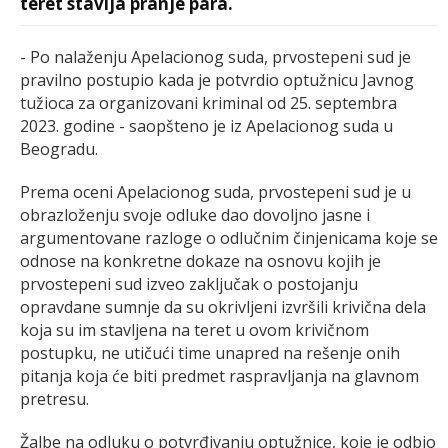
teret stavlja pranje para.
- Po nalaženju Apelacionog suda, prvostepeni sud je
pravilno postupio kada je potvrdio optužnicu Javnog
tužioca za organizovani kriminal od 25. septembra
2023. godine - saopšteno je iz Apelacionog suda u
Beogradu.
Prema oceni Apelacionog suda, prvostepeni sud je u
obrazloženju svoje odluke dao dovoljno jasne i
argumentovane razloge o odlučnim činjenicama koje se
odnose na konkretne dokaze na osnovu kojih je
prvostepeni sud izveo zaključak o postojanju
opravdane sumnje da su okrivljeni izvršili krivična dela
koja su im stavljena na teret u ovom krivičnom
postupku, ne utičući time unapred na rešenje onih
pitanja koja će biti predmet raspravljanja na glavnom
pretresu.
Žalbe na odluku o potvrđivanju optužnice, koje je odbio