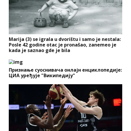
Marija (3) se igrala u dvorištu i samo je nestala:
Posle 42 godine otac je pronašao, zanemeo je
kada je saznao gde je bila
Признање суоснивача онлајн енциклопедије:
ЦИА уређује "Википедију"