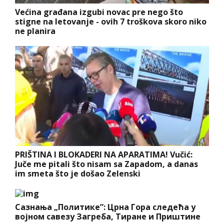
Većina građana izgubi novac pre nego što
stigne na letovanje - ovih 7 troškova skoro niko
ne planira
PRIŠTINA I BLOKADERI NA APARATIMA! Vučić:
Juče me pitali što nisam sa Zapadom, a danas
im smeta što je došao Zelenski
Сазнања „Политике”: Црна Гора следећа у
војном савезу Загреба, Тиране и Приштине