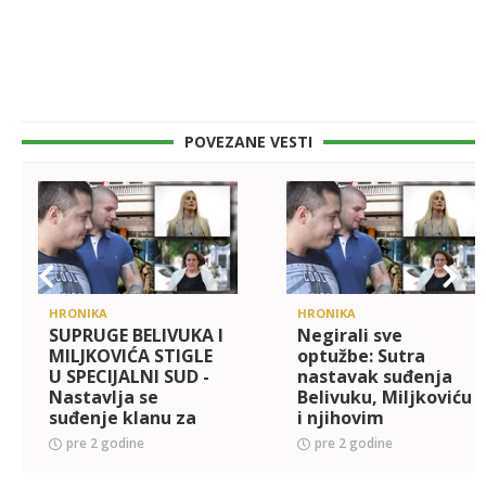
POVEZANE VESTI
HRONIKA
HRONIKA
SUPRUGE BELIVUKA I
Negirali sve
MILJKOVIĆA STIGLE
optužbe: Sutra
U SPECIJALNI SUD -
nastavak suđenja
Nastavlja se
Belivuku, Miljkoviću
suđenje klanu za
i njihovim
pranje para! Bojana
suprugama - Evo šta
pre 2 godine
pre 2 godine
vidno
im se sve stavlja na
neraspoložena
teret!