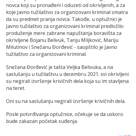
novca koji su pronađeni i oduzeti od okrivljenih, a za
koje Javno tužilaštvo za organizovani kriminal smatra
da su predmet pranja novca. Takođe, u optužnici je
Javno tužilaštvo za organizovani kriminal predložilo
produženje mere zabrane napuštanja boravišta za
okrivljene Bojanu Belivuk, Tanju Miljković, Mariju
Milutinov i Snežanu Đorđević - saopštilo je Javno
tužilaštvo za organizovani kriminal.
Snežana Đorđević je tašta Veljka Belivuka, a na
saslušanju u tužilaštvu u decembru 2021. svi okrivljeni
su negirali izvršenje krivičnih dela koja su im stavljena
na teret.
Oni su na saslušanju negirali izvršenje krivičnih dela.
Posle potvrđivanja optužnice, očekuje se da uskoro
bude zakazan početak suđenja.