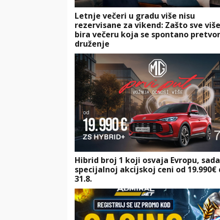
Letnje večeri u gradu više nisu
rezervisane za vikend: Zašto sve više
bira večeru koja se spontano pretvor
druženje
Hibrid broj 1 koji osvaja Evropu, sad
specijalnoj akcijskoj ceni od 19.990€
31.8.