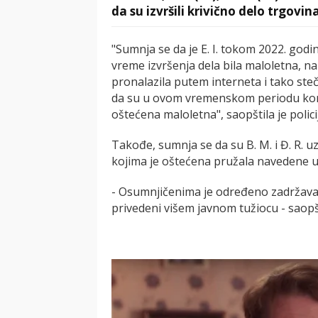
da su izvršili krivično delo trgovin
"Sumnja se da je E. I. tokom 2022. godi
vreme izvršenja dela bila maloletna, 
pronalazila putem interneta i tako steče
da su u ovom vremenskom periodu koris
oštećena maloletna", saopštila je polici
Takođe, sumnja se da su B. M. i Đ. R. 
kojima je oštećena pružala navedene us
- Osumnjičenima je određeno zadržavanje
privedeni višem javnom tužiocu - saopšti