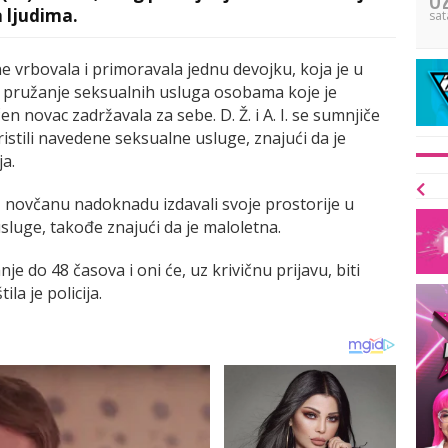
a ljudima.
sat
ne vrbovala i primoravala jednu devojku, koja je u
na pružanje seksualnih usluga osobama koje je
n novac zadržavala za sebe. D. Ž. i A. I. se sumnjiče
tili navedene seksualne usluge, znajući da je
ja.
uz novčanu nadoknadu izdavali svoje prostorije u
luge, takođe znajući da je maloletna.
 do 48 časova i oni će, uz krivičnu prijavu, biti
la je policija.