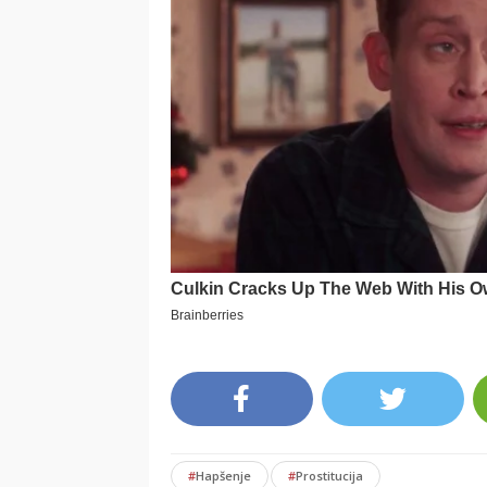
#
Hapšenje
#
Prostitucija