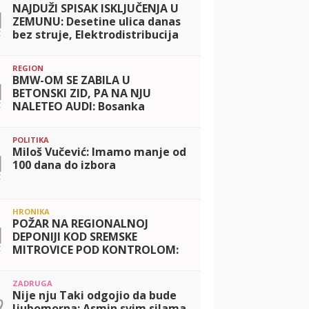
NAJDUŽI SPISAK ISKLJUČENJA U
1
ZEMUNU: Desetine ulica danas
t
bez struje, Elektrodistribucija
objavila do kad će trajati
radovi
REGION
BMW-OM SE ZABILA U
1
BETONSKI ZID, PA NA NJU
t
NALETEO AUDI: Bosanka
povređena u stravičnom
sudaru u Nemačkoj
POLITIKA
Miloš Vučević: Imamo manje od
1
100 dana do izbora
t
HRONIKA
POŽAR NA REGIONALNOJ
1
DEPONIJI KOD SREMSKE
t
MITROVICE POD KONTROLOM:
Vatrogasci i dalje na terenu,
kvalitet vazduha pogoršan
ZADRUGA
zbog PM10 čestica
Nije nju Taki odgojio da bude
2
ljubomorna: Asmin svim silama