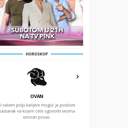
HOROSKOP
OVAN
U vašem polju karijere moguć je poslovni
Putovanja i čitav niz
sastanak na kojem ćete ugovoriti veoma
glavnu temu ovog 
unosan posao.
temelje dugoro