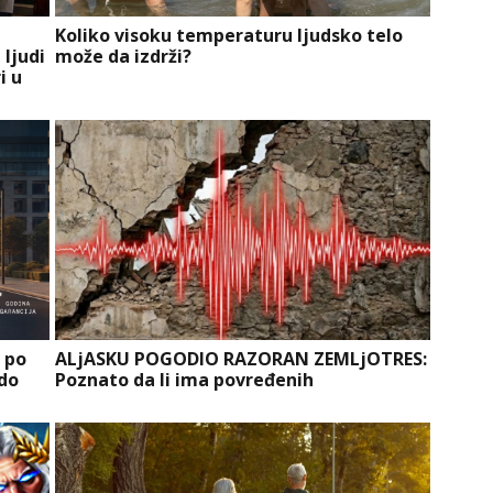
Koliko visoku temperaturu ljudsko telo
 ljudi
može da izdrži?
i u
a po
ALjASKU POGODIO RAZORAN ZEMLjOTRES:
 do
Poznato da li ima povređenih