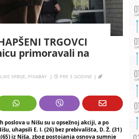
0
sa
HAPŠENI TRGOVCI
0
sa
icu primoravali na
0
LIKE SRBIJE, PIXABAY
|
PRE 3 GODINE
|
sa
0
sa
h poslova u Nišu su u opsežnoj akciji, a po
, uhapsili E. I. (26) bez prebivališta, D. Ž. (31)
0
. R. (65) iz Niša, zbog postojanja osnova sumnje