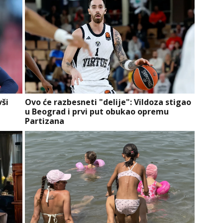
vši
Ovo će razbesneti "delije": Vildoza stigao
u Beograd i prvi put obukao opremu
Partizana