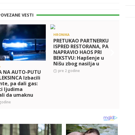
POVEZANE VESTI
HRONIKA
PRETUKAO PARTNERKU
ISPRED RESTORANA, PA
NAPRAVIO HAOS PRI
BEKSTVU: Hapšenje u
Nišu zbog nasilja u
A
HRONI
porodici
pre 2 godine
A NA AUTO-PUTU
DRAM
EKSINCA Izbacili
mušk
te, pa dali gas:
majku
i ljudima
ih zb
ali da umaknu
evra!
meriji
godine
pre 