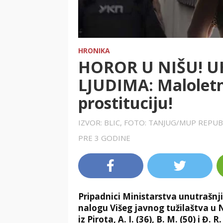
HRONIKA
HOROR U NIŠU! U
LJUDIMA: Maloletn
prostituciju!
IZVOR: BLIC, FOTO: TANJUG/MUP REPUB
PRE 3 GODINE
Pripadnici Ministarstva unutrašnji
nalogu Višeg javnog tužilaštva u Nišu
iz Pirota, A. I. (36), B. M. (50) i Đ