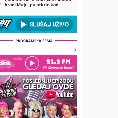
a
brani Maju, pa otkrio kad
definitivno ide u Dubrovnik!
(VIDEO)
PROGRAMSKA ŠEMA