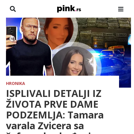
NASLOVNA
VESTI
ZADRUGA
SHOWBIZ
HRONIKA
HRONIKA
ISPLIVALI DETALJI IZ
FARMERI
ŽIVOTA PRVE DAME
PODZEMLJA: Tamara
TV
varala Zvicera sa
SPORT