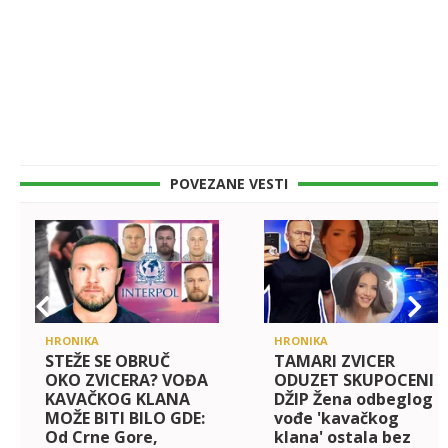
POVEZANE VESTI
HRONIKA
HRONIKA
STEŽE SE OBRUČ
TAMARI ZVICER
OKO ZVICERA? VOĐA
ODUZET SKUPOCENI
KAVAČKOG KLANA
DŽIP Žena odbeglog
MOŽE BITI BILO GDE:
vođe 'kavačkog
Od Crne Gore,
klana' ostala bez