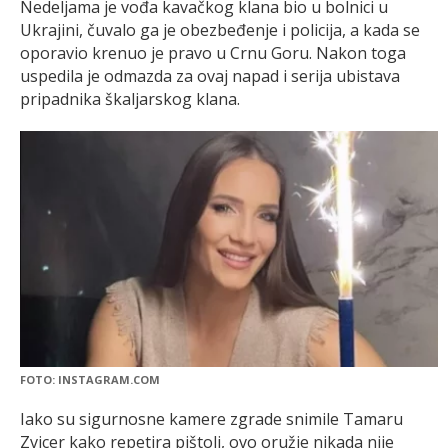
Nedeljama je vođa kavačkog klana bio u bolnici u
Ukrajini, čuvalo ga je obezbeđenje i policija, a kada se
oporavio krenuo je pravo u Crnu Goru. Nakon toga
uspedila je odmazda za ovaj napad i serija ubistava
pripadnika škaljarskog klana.
FOTO: INSTAGRAM.COM
Iako su sigurnosne kamere zgrade snimile Tamaru
Zvicer kako repetira pištolj, ovo oružje nikada nije