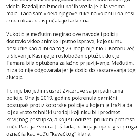
videla. Razdaljina između naših vozila je bila veoma
mala. Tada sam videla njegove ruke na volanu i da nosi
crne rukavice - ispričala je tada ona.
Vukotić je međutim negirao ove navode i policiji
dostavio video snimke i putne isprave, koje su mu
poslužile kao alibi da tog 23. maja nije bio u Kotoru već
u Sloveniji. Kasnije je i oslobođen optužbi, dok je
Tamara bila optužena za lažno prijavljivanje. Međutim,
ni za to nije odgovarala jer je došlo do zastarevanja tog
slučaja.
To nije bio jedini susret Zvicerove sa pripadnicima
policije. Ona je 2019. godine pokrenula parnični
postupak protiv kotorske policije u kojem je tražila da
joj se vrate tehnički uređaji koji nisu bili predmet
krivičnog postupka, a koji su oduzeti prilikom pretresa
kuće Radoja Zvicera. Još tada, policija je njenog supruga
označila kao vođu "kavačkog" klana.