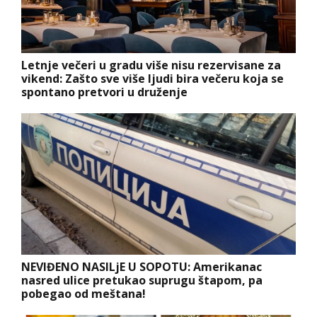
Letnje večeri u gradu više nisu rezervisane za
vikend: Zašto sve više ljudi bira večeru koja se
spontano pretvori u druženje
NEVIĐENO NASILjE U SOPOTU: Amerikanac
nasred ulice pretukao suprugu štapom, pa
pobegao od meštana!