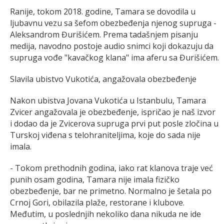
Ranije, tokom 2018. godine, Tamara se dovodila u
ljubavnu vezu sa šefom obezbeđenja njenog supruga -
Aleksandrom Đurišićem. Prema tadašnjem pisanju
medija, navodno postoje audio snimci koji dokazuju da
supruga vođe "kavačkog klana" ima aferu sa Đurišićem.
Slavila ubistvo Vukotića, angažovala obezbeđenje
Nakon ubistva Jovana Vukotića u Istanbulu, Tamara
Zvicer angažovala je obezbeđenje, ispričao je naš izvor
i dodao da je Zvicerova supruga prvi put posle zločina u
Turskoj viđena s telohraniteljima, koje do sada nije
imala.
- Tokom prethodnih godina, iako rat klanova traje već
punih osam godina, Tamara nije imala fizičko
obezbeđenje, bar ne primetno. Normalno je šetala po
Crnoj Gori, obilazila plaže, restorane i klubove.
Međutim, u poslednjih nekoliko dana nikuda ne ide