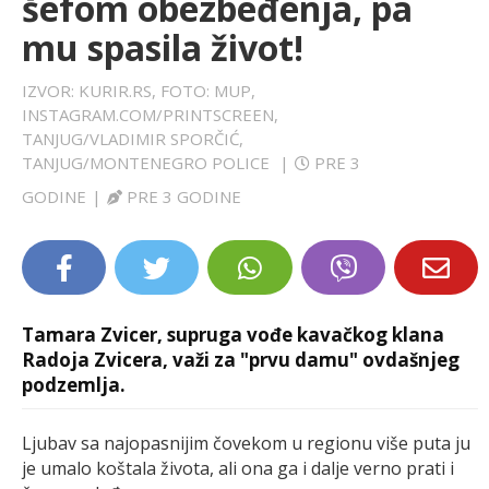
šefom obezbeđenja, pa
LIFESTYLE
mu spasila život!
EXTRA
IZVOR: KURIR.RS, FOTO: MUP,
INSTAGRAM.COM/PRINTSCREEN,
TANJUG/VLADIMIR SPORČIĆ,
TANJUG/MONTENEGRO POLICE
|
PRE 3
GODINE
|
PRE 3 GODINE
Tamara Zvicer, supruga vođe kavačkog klana
Radoja Zvicera, važi za "prvu damu" ovdašnjeg
podzemlja.
Ljubav sa najopasnijim čovekom u regionu više puta ju
je umalo koštala života, ali ona ga i dalje verno prati i