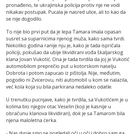
pronađeno, te ukrajinska policija protiv nje ne vodi
nikakav postupak. Pucala je nasred ulice, ali to kao da
se nije dogodilo.
To nije bio prvi put da je lepa Tamara imala opasan
susret sa suparnicima njenog muža, kako sama tvrdi.
Nekoliko godina ranije nju je, kako je tada ispričala
policiji, pokušao da ubije likvidirani vođa škaljarskog
klana Jovan Vukotić. Ona je tada tvrdila da joj je Vukotić
automobilom preprečio put u kotorskom naselju
Dobrota i potom zapucao iz pištolja. Nije, međutim,
pogodio ni Zvicerovu, niti automobil u kom se nalazila,
već kola koja su bila parkirana nedaleko odatle.
U trenutku pucnjave, kako je tvrdila, sa Vukotićem je u
kolima bio njegov otac Veselin (koji je kasnije u
obračunu klanova likvidiran), dok je sa Tamarom bila
njena maloletna ćerka.
- Nas dvoje smo se pogledali oči u oči i dobro sam ga