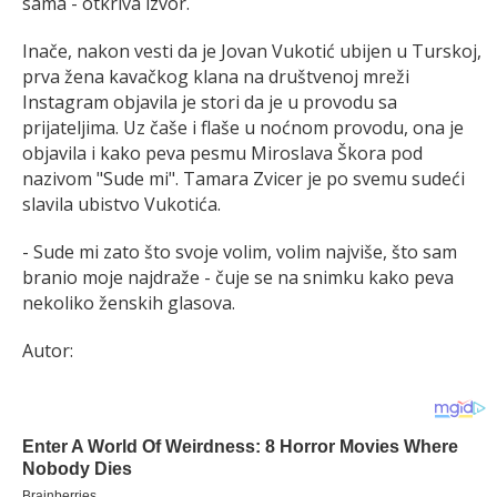
sama - otkriva izvor.
Inače, nakon vesti da je Jovan Vukotić ubijen u Turskoj,
prva žena kavačkog klana na društvenoj mreži
Instagram objavila je stori da je u provodu sa
prijateljima. Uz čaše i flaše u noćnom provodu, ona je
objavila i kako peva pesmu Miroslava Škora pod
nazivom "Sude mi". Tamara Zvicer je po svemu sudeći
slavila ubistvo Vukotića.
- Sude mi zato što svoje volim, volim najviše, što sam
branio moje najdraže - čuje se na snimku kako peva
nekoliko ženskih glasova.
Autor: