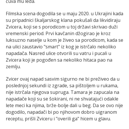
čuva mu leđa.
Filmska scena dogodila se u maju 2020. u Ukrajini kada
su pripadnici škaljarskog klana pokušali da likvidiraju
Zvicera, koji se s porodicom u toj državi skrivao duži
vremenski period. Prvi kavčanin džogirao je kroz
luksuzno naselje u kom je živeo sa porodicom, kada se
na ulici zaustavio "smart" iz kog je istrčalo nekoliko
napadača. Nasred ulice otvorili su vatru i pucali u
Zvicera koji je pogođen sa nekoliko hitaca pao na
zemlju.
Zvicer ovaj napad sasvim sigurno ne bi preživeo da u
poslednjoj sekundi iz zgrade, sa pištoljem u rukama,
nije istrčala njegova supruga. Tamara je zapucala na
napadače koji su se šokirani, ni ne shvatajući odakle
lete meci ka njima, brže-bolje dali u beg. Da se ovo nije
dogodilo, napadači bi po njihovom dobro uigranom
receptu, prišli Zviceru i "overili ga" hicem u glavu.