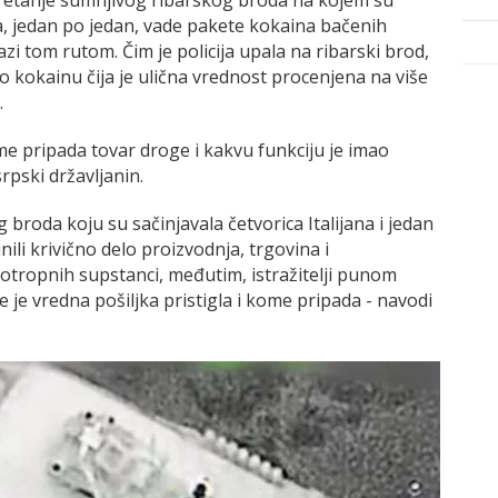
a, jedan po jedan, vade pakete kokaina bačenih
i tom rutom. Čim je policija upala na ribarski brod,
o kokainu čija je ulična vrednost procenjena na više
.
me pripada tovar droge i kakvu funkciju je imao
rpski državljanin.
 broda koju su sačinjavala četvorica Italijana i jedan
ili krivično delo proizvodnja, trgovina i
otropnih supstanci, međutim, istražitelji punom
 je vredna pošiljka pristigla i kome pripada - navodi