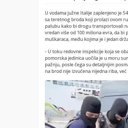
U vodama južne Italije zaplenjeno je 
sa teretnog broda koji prolazi ovom ru
palubu kako bi drogu transportovali na 
vredan više od 100 miliona evra, da bi 
muškaraca, među kojima je i jedan držav
- U toku redovne inspekcije koja se ob
pomorska jedinica uočila je u moru sum
pažnju, posle čega su detaljnijim pos
na brod nije izvučena nijedna riba, već 