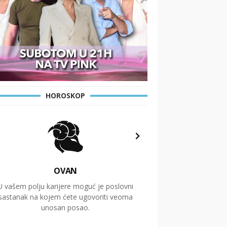
HOROSKOP
OVAN
U vašem polju karijere moguć je poslovni
Putovanja i čitav niz
sastanak na kojem ćete ugovoriti veoma
glavnu temu ovog 
unosan posao.
temelje dugoro