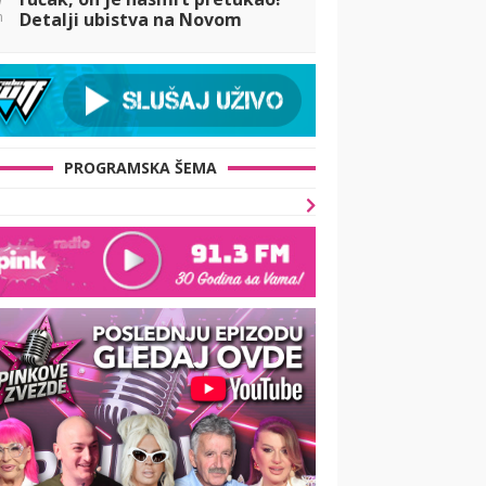
n
Detalji ubistva na Novom
Beogradu: Policija
osumnjičenog izvela krvavih
nogu
PROGRAMSKA ŠEMA