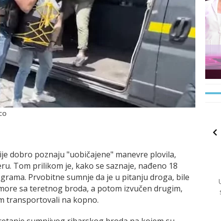
CO
ije dobro poznaju "uobičajene" manevre plovila,
veru. Tom prilikom je, kako se saznaje, nađeno 18
lograma. Prvobitne sumnje da je u pitanju droga, bile
u more sa teretnog broda, a potom izvučen drugim,
m transportovali na kopno.
e kretanje sumnjivog ribarskog broda na kojem su