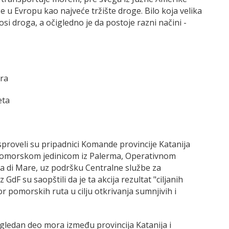
že u Evropu kao najveće tržište droge. Bilo koja velika
i droga, a očigledno je da postoje razni načini -
ora
eta
proveli su pripadnici Komande provincije Katanija
s pomorskom jedinicom iz Palerma, Operativnom
a di Mare, uz podršku Centralne službe za
GdF su saopštili da je ta akcija rezultat "ciljanih
 pomorskih ruta u cilju otkrivanja sumnjivih i
ledan deo mora između provincija Katanija i