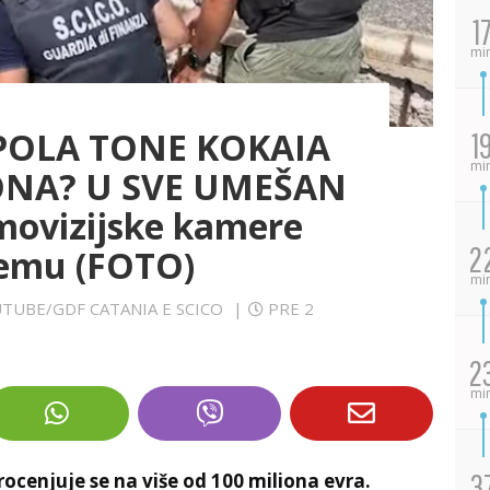
1
mi
 POLA TONE KOKAIA
1
mi
ONA? U SVE UMEŠAN
movizijske kamere
2
šemu (FOTO)
mi
UTUBE/GDF CATANIA E SCICO
|
PRE 2
2
mi
3
ocenjuje se na više od 100 miliona evra.