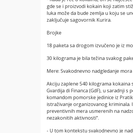
gde se i proizvodi kokain koji zatim sti
luka može da bude zemlja u koju se unos
zaključuje sagovornik Kurira.
Brojke
18 paketa sa drogom izvučeno je iz m
30 kilograma je bila težina svakog pak
Mere: Svakodnevno nadgledanje mora
Akciju zaplene 540 kilograma kokaina s
Gvardija di Financa (GdF), u saradnji 
komandom pomorske jedinice iz Pratik
istraživanje organizovanog kriminala. Iz 
preventivnih mera usmerenih na nadzor
nezakonitih aktivnosti".
- U tom kontekstu svakodnevno je nadg