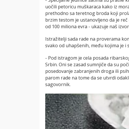
uočili petoricu muškaraca kako iz mor
prethodno sa teretnog broda koji prolaz
brzim testom je ustanovljeno da je reč 
od 100 miliona evra - ukazuje naš izvor
Istražitelji sada rade na proverama ko
svako od uhapšenih, među kojima je i s
- Pod istragom je cela posada ribarskog
Srbin. Oni se zasad sumnjiče da su počin
posedovanje zabranjenih droga ili psih
parom rade na tome da se utvrdi odakle
sagovornik.