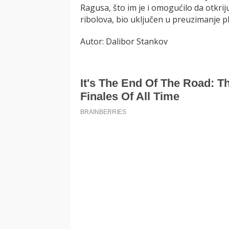
Ragusa, što im je i omogućilo da otkri
ribolova, bio uključen u preuzimanje pl
Autor: Dalibor Stankov