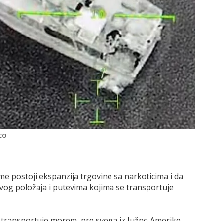
CO
me postoji ekspanzija trgovine sa narkoticima i da
vog položaja i putevima kojima se transportuje
e transportuje morem, pre svega iz Južne Amerike