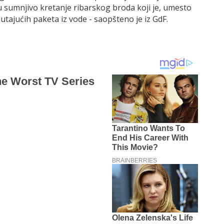
ju sumnjivo kretanje ribarskog broda koji je, umesto
utajućih paketa iz vode - saopšteno je iz GdF.