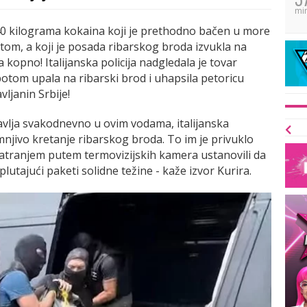
mi
540 kilograma kokaina koji je prethodno bačen u more
tom, a koji je posada ribarskog broda izvukla na
kopno! Italijanska policija nadgledala je tovar
potom upala na ribarski brod i uhapsila petoricu
ljanin Srbije!
avlja svakodnevno u ovim vodama, italijanska
njivo kretanje ribarskog broda. To im je privuklo
matranjem putem termovizijskih kamera ustanovili da
plutajući paketi solidne težine - kaže izvor Kurira.