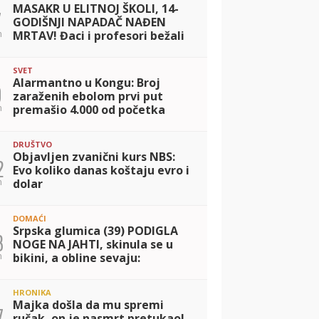
MASAKR U ELITNOJ ŠKOLI, 14-
7
GODIŠNJI NAPADAČ NAĐEN
n
MRTAV! Đaci i profesori bežali
od pucnjave na sve strane,
najmanje 7 stradalih i 15
SVET
ranjenih (FOTO+V
Alarmantno u Kongu: Broj
9
zaraženih ebolom prvi put
n
premašio 4.000 od početka
epidemije
DRUŠTVO
Objavljen zvanični kurs NBS:
2
Evo koliko danas koštaju evro i
n
dolar
DOMAĆI
Srpska glumica (39) PODIGLA
3
NOGE NA JAHTI, skinula se u
n
bikini, a obline sevaju:
Pokazala kako se baškari,
popustile joj kočnice (FOTO)
HRONIKA
Majka došla da mu spremi
7
ručak, on je nasmrt pretukao!