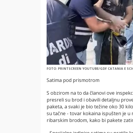
FOTO: PRINTSCREEN YOUTUBE/GDF CATANIA E SCI
Satima pod prismotrom
S obzirom na to da članovi ove inspekc
presreli su brod i obavili detaljnu pro
paketa, a svaki je bio težine oko 30 ki
su tačne - tovar kokaina ispušten je 
ribarskim brodom, kako bi pakete zati
- Specijalne jedinice satima su pratil