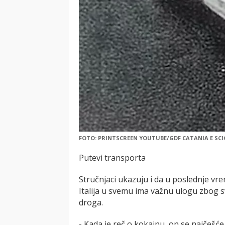
FOTO: PRINTSCREEN YOUTUBE/GDF CATANIA E SCI
Putevi transporta
Stručnjaci ukazuju i da u poslednje vre
Italija u svemu ima važnu ulogu zbog s
droga.
- Kada je reč o kokainu, on se najčešć