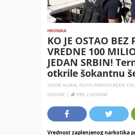
HRONIKA
KO JE OSTAO BEZ
VREDNE 100 MILI
JEDAN SRBIN! Ter
otkrile šokantnu 
IZVOR: KURIR, FOTO: PRINTSCREEN YO
GODINE
|
PRE 2 GODINE
Vrednost zaplenjenog narkotika pr