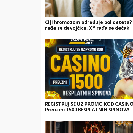
Čiji hromozom određuje pol deteta?
rađa se devojčica, XY rađa se dečak
REGISTRUJ SE UZ PROMO KOD CASIN
Preuzmi 1500 BESPLATNIH SPINOVA