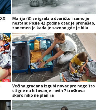
 XX
Marija (3) se igrala u dvorištu i samo je
nestala: Posle 42 godine otac je pronašao,
zanemeo je kada je saznao gde je bila
O
Većina građana izgubi novac pre nego što
stigne na letovanje - ovih 7 troškova
skoro niko ne planira