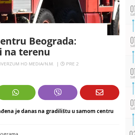
0
sa
entru Beograda:
0
sa
ci na terenu
NIVERZUM HD MEDIA/N.M.
|
PRE 2
0
sa
0
sa
đena je danas na gradilištu u samom centru
0
ilograma.