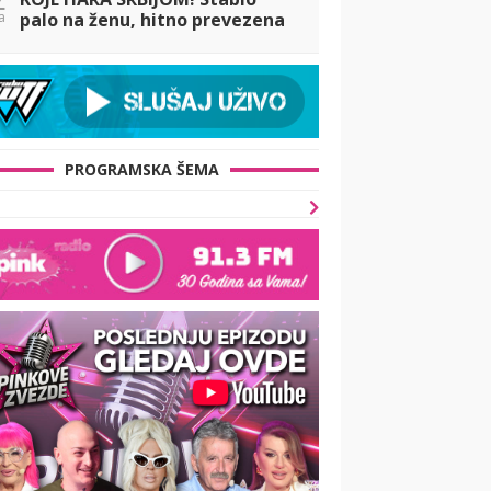
a
palo na ženu, hitno prevezena
u Urgentni centar: Oluja čupala
stabla, pogledajte STRAŠNE
PRIZORE
PROGRAMSKA ŠEMA