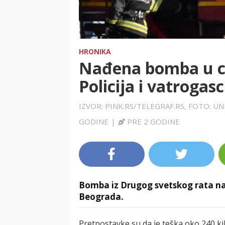
HRONIKA
Nađena bomba u c
Policija i vatrogas
IZVOR: PINK.RS/TELEGRAF.RS, FOTO: U
GODINE
|
PRE 2 GODINE
Bomba iz Drugog svetskog rata na
Beograda.
Pretpostavke su da je teška oko 240 k