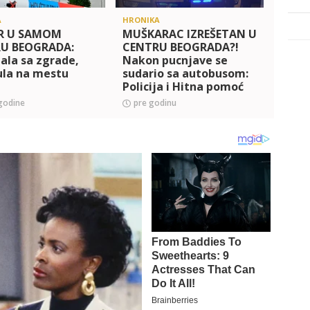
A
HRONIKA
HRONI
R U SAMOM
MUŠKARAC IZREŠETAN U
Pron
U BEOGRADA:
CENTRU BEOGRADA?!
je s
ala sa zgrade,
Nakon pucnjave se
zlost
ula na mestu
sudario sa autobusom:
cent
Policija i Hitna pomoć
gde s
na terenu! Ulica
osum
godine
pre godinu
pre 
BLOKIRANA