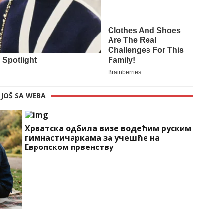
JOŠ SA WEBA
Хрватска одбила визе водећим руским
гимнастичаркама за учешће на
Европском првенству