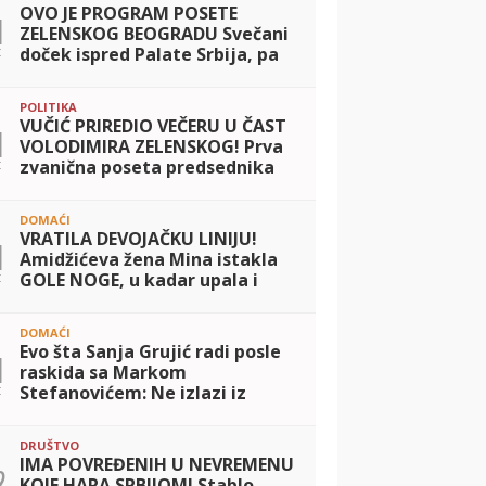
OVO JE PROGRAM POSETE
1
ZELENSKOG BEOGRADU Svečani
t
doček ispred Palate Srbija, pa
razgovori u četiri oka sa
Vučićem i potpisivanje važnog
POLITIKA
sporazuma
VUČIĆ PRIREDIO VEČERU U ČAST
1
VOLODIMIRA ZELENSKOG! Prva
t
zvanična poseta predsednika
Ukrajine Srbiji: Dvojica lidera
razgovarala o saradnji dve
DOMAĆI
zemlje
VRATILA DEVOJAČKU LINIJU!
1
Amidžićeva žena Mina istakla
t
GOLE NOGE, u kadar upala i
jahta: Tek da je vidite u mini
bikiniju... (FOTO)
DOMAĆI
Evo šta Sanja Grujić radi posle
1
raskida sa Markom
t
Stefanovićem: Ne izlazi iz
teretane, a svi kažu da nikad
bolje nije izgledala! (FOTO)
DRUŠTVO
IMA POVREĐENIH U NEVREMENU
2
KOJE HARA SRBIJOM! Stablo