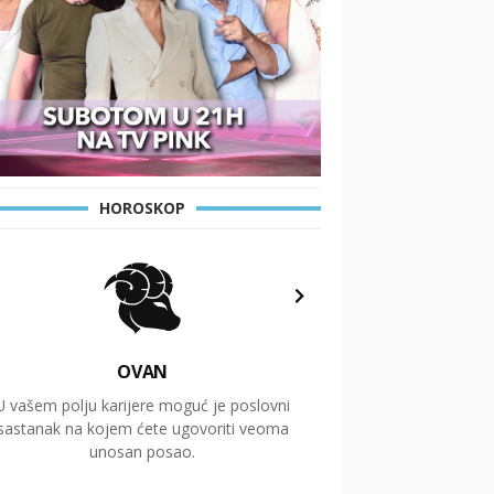
HOROSKOP
OVAN
U vašem polju karijere moguć je poslovni
Putovanja i čitav niz
sastanak na kojem ćete ugovoriti veoma
glavnu temu ovog 
unosan posao.
temelje dugoro