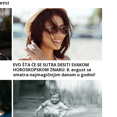
etici
a
EVO ŠTA ĆE SE SUTRA DESITI SVAKOM
HOROSKOPSKOM ZNAKU: 8. avgust se
smatra najmagičnijim danom u godini!