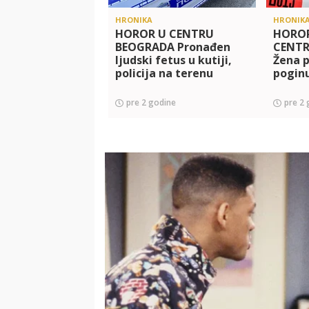
HRONIKA
HRONIK
HOROR U CENTRU
HORO
BEOGRADA Pronađen
CENTR
ljudski fetus u kutiji,
Žena p
policija na terenu
pogin
pre 2 godine
pre 2 