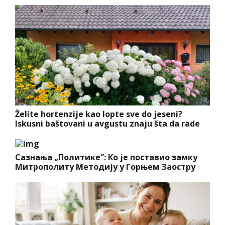
Želite hortenzije kao lopte sve do jeseni?
Iskusni baštovani u avgustu znaju šta da rade
Сазнања „Политике”: Ко је поставио замку
Митрополиту Методију у Горњем Заостру