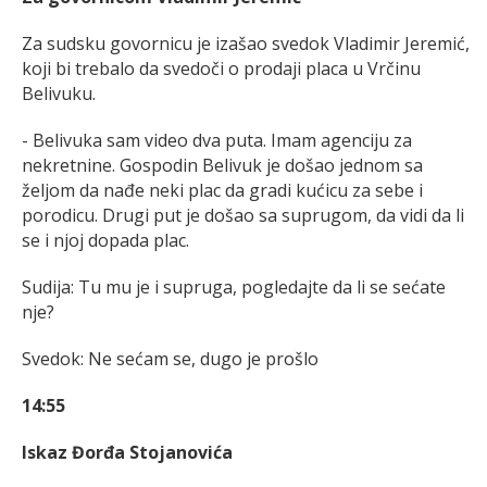
Za sudsku govornicu je izašao svedok Vladimir Jeremić,
koji bi trebalo da svedoči o prodaji placa u Vrčinu
Belivuku.
- Belivuka sam video dva puta. Imam agenciju za
nekretnine. Gospodin Belivuk je došao jednom sa
željom da nađe neki plac da gradi kućicu za sebe i
porodicu. Drugi put je došao sa suprugom, da vidi da li
se i njoj dopada plac.
Sudija: Tu mu je i supruga, pogledajte da li se sećate
nje?
Svedok: Ne sećam se, dugo je prošlo
14:55
Iskaz Đorđa Stojanovića