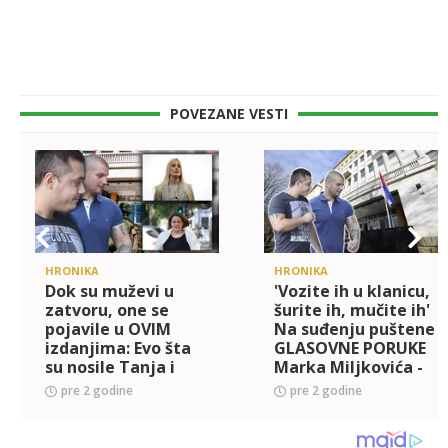
POVEZANE VESTI
HRONIKA
HRONIKA
Dok su muževi u
'Vozite ih u klanicu,
zatvoru, one se
šurite ih, mučite ih'
pojavile u OVIM
Na suđenju puštene
izdanjima: Evo šta
GLASOVNE PORUKE
su nosile Tanja i
Marka Miljkovića -
Bojana na suđenju
napeta atomosfera
pre 2 godine
pre 2 godine
Miljkoviću i
Belivuku