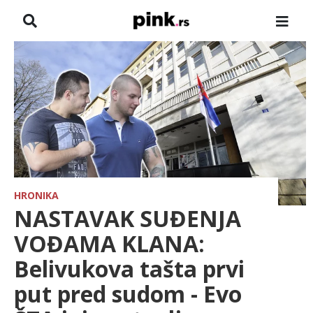
NASLOVNA
VESTI
ZADRUGA
SHOWBIZ
HRONIKA
HRONIKA
NASTAVAK SUĐENJA
FARMERI
VOĐAMA KLANA:
Belivukova tašta prvi
TV
put pred sudom - Evo
SPORT