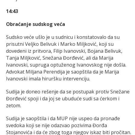
14:43
Obraćanje sudskog veća
Sudsko veće ušlo je u sudnicu i konstatovalo da su
prisutni Veljko Belivuk i Marko Miljković, koji su
dovedeni iz pritvora, Filip Ivanovski, Bojana Belivuk,
Tanja Miljković, Snežana Đorđević, ali da Marija
Ivanovski, supruga optuženog Ivanovskog nije došla.
Advokat Miljana Perendija je saopštila da je Marija
Ivanovski imala hiruršku intervenciju.
Sudija je doneo rešenje da se postupak protiv Snežane
Đorđević spoji i da joj se ubuduće sudi sa ćerkom i
zetom.
Sudija je saopštila i da MUP nije uspeo da pronađe
svedoka koji se nije odazvao pozivima Đorđa
Stojanovića i da će zbog toga njegov iskaz biti pročitan.