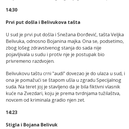
14:30
Prvi put došla i Belivukova tašta
U sud je prvi put došla i Snežana Đorđević, tašta Veljka
Belivuka, odnosno Bojanina majka. Ona se, podsetimo,
zbog lošeg zdravstvenog stanja do sada nije
pojavljivala u sudu i protiv nje je postupak bio
privremeno razdvojen.
Belivukovu taštu crni "audi" dovezao je do ulaza u sud, i
ona je pomažući se štapom ušla u zgradu Specijalnog
suda. Na teret joj je stavljeno da je bila fiktivni vlasnik
kuće na Zvezdari, koju je prema tvrdnjama tužilaštva,
novcem od kriminala gradio njen zet.
14:23
Stigla i Bojana Belivuk