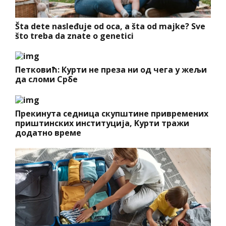
Šta dete nasleđuje od oca, a šta od majke? Sve
što treba da znate o genetici
Петковић: Курти не преза ни од чега у жељи
да сломи Србе
Прекинута седница скупштине привремених
приштинских институција, Kурти тражи
додатно време