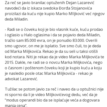
Za reč se javio branilac optuženih Dejan Lazarević
navodeći da iz iskaza svedoka Đorđa Stojanovića
proizilazi da kuću nije kupio Marko MIljković već njegov
deda Miladin.
- Radi se o čoveku koji je bio vlasnik kuće, kuću prodao
i oglasio u Halo oglasima i da se pojavio deda Miladin,
tražio sam 85.000 evra, on je ponudio 83.000. Overili
smo ugovor, on me je isplatio. Sve smo čuli, to je deda
od Marka Miljkovića. Rekao je da su seli u taksi otišli
kod notara. Niti je rekao da je video Marka Miljkovića te
2015. Dakle, ne radi se o novcu Marka Miljkovića, nego
o časnom i poštenom čoveku koji je kupio kuću a koju
je nasledio posle otac Marka Miljkovića - rekao je
advokat Lazarević.
Tužilac se potom javio za reč i naveo da u optužnici nije
ni sporno da li je video Miljkovićevog dedu, već da je
"modus operandi bio da se isplaćuje veća a dogovara
manja cena".