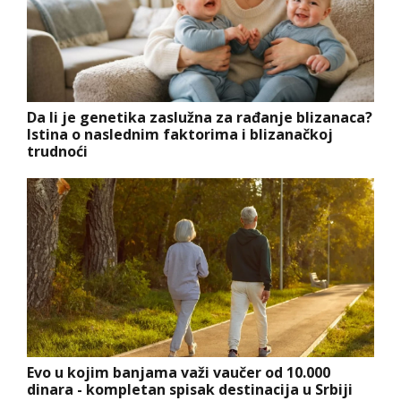
Da li je genetika zaslužna za rađanje blizanaca?
Istina o naslednim faktorima i blizanačkoj
trudnoći
Evo u kojim banjama važi vaučer od 10.000
dinara - kompletan spisak destinacija u Srbiji