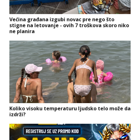
Većina građana izgubi novac pre nego što
stigne na letovanje - ovih 7 troškova skoro niko
ne planira
Koliko visoku temperaturu ljudsko telo može da
izdrži?