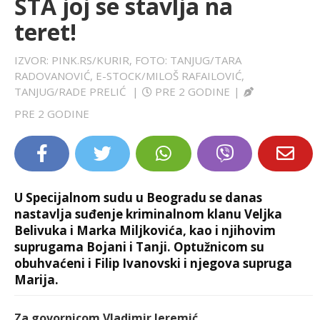
ŠTA joj se stavlja na
LIFESTYLE
teret!
EXTRA
IZVOR: PINK.RS/KURIR, FOTO: TANJUG/TARA
RADOVANOVIĆ, E-STOCK/MILOŠ RAFAILOVIĆ,
TANJUG/RADE PRELIĆ
|
PRE 2 GODINE
|
PRE 2 GODINE
U Specijalnom sudu u Beogradu se danas
nastavlja suđenje kriminalnom klanu Veljka
Belivuka i Marka Miljkovića, kao i njihovim
suprugama Bojani i Tanji. Optužnicom su
obuhvaćeni i Filip Ivanovski i njegova supruga
Marija.
Za govornicom Vladimir Jeremić