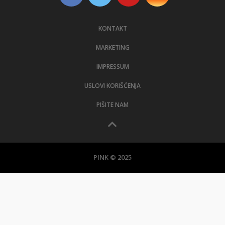
KONTAKT
MARKETING
IMPRESSUM
USLOVI KORIŠĆENJA
PIŠITE NAM
PINK © 2025