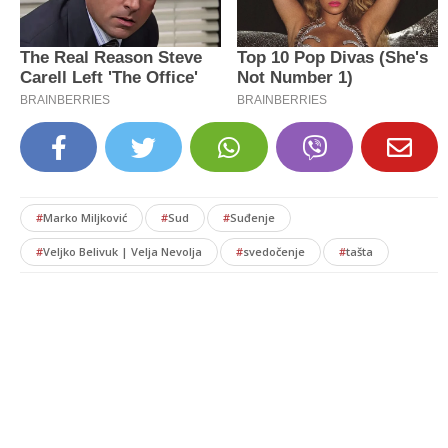
#
Marko Miljković
#
Sud
#
Suđenje
#
Veljko Belivuk | Velja Nevolja
#
svedočenje
#
tašta