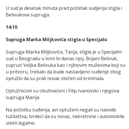
U sud je desetak minuta pred početak sudjenja stigla i
Belivukova supruga.
14:10
Supruga Marka Miljkovića stigla u Specijalu
Supruga Marka Miljkovića, Tanja, stigla je u Specijalni
sud u Beogradu u kom bi danas njoj, Bojani Belivuk,
supruzi Veljka Belivuka kao i njihovim muževima koji su
u pritvoru, trebalo da bude nastavljeno suđenje zbog
optužbi da su prali novac stečen od kriminala.
Optužnicom su obuhvaćeni i Filip Ivanovski i njegova
supruga Marija.
Na početku suđenja, avi optuženi negali su navode
tužilaštva, tvrdeći da su novac, nekretnine i automobile
stekli legalno.