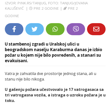
IZVOR: PINK.RS/TANJUG, FOTO: TANJUG/JOVANA
LIFESTYLE
KALUŠEVIĆ
|
PRE 2 GODINE
|
PRE 2
GODINE
EXTRA
U stambenoj zgradi u Uralskoj ulici u
beogradskom naselju Karaburma danas je izbio
požar u kojem nije bilo povređenih, a stanari su
evakuisani.
Vatra je zahvatila dve prostorije jednog stana, ali u
stanu nije bilo nikoga.
U gašenju požara učestvovalo je 17 vatrogasaca sa
tri vatrogasna vozila, a istraga o uzroku požara je u
toku.