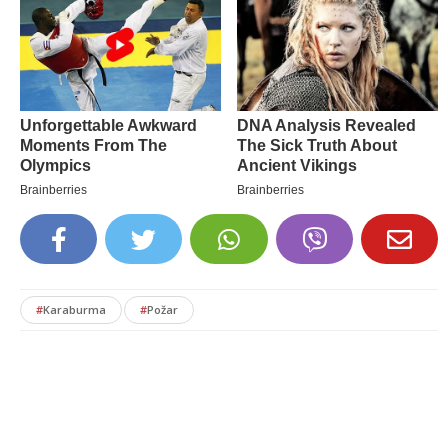
#
Karaburma
#
Požar