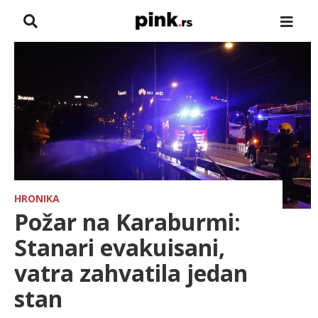
NASLOVNA
VESTI
ZADRUGA
SHOWBIZ
HRONIKA
HRONIKA
Požar na Karaburmi:
FARMERI
Stanari evakuisani,
vatra zahvatila jedan
TV
stan
SPORT