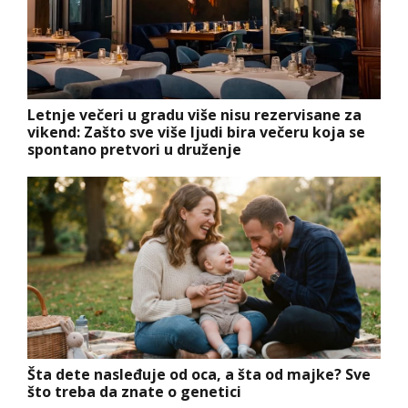
Letnje večeri u gradu više nisu rezervisane za
vikend: Zašto sve više ljudi bira večeru koja se
spontano pretvori u druženje
Šta dete nasleđuje od oca, a šta od majke? Sve
što treba da znate o genetici