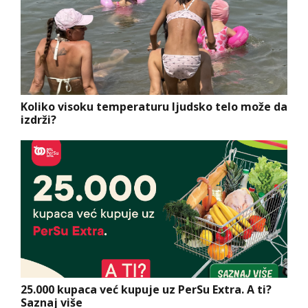
Koliko visoku temperaturu ljudsko telo može da
izdrži?
25.000 kupaca već kupuje uz PerSu Extra. A ti?
Saznaj više