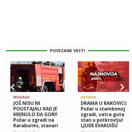
POVEZANE VESTI
BEOGRAD
HRONIKA
JOŠ NISU NI
DRAMA U RAKOVICI:
POUSTAJALI KAD JE
Požar u stambenoj
KRENULO DA GORI!
zgradi, vatra guta
Požar u zgradi na
stan u potkrovlju!
Karaburmi, stanari
LJUDE EVAKUIŠU
evakuisani (foto)
PREKO TERASE