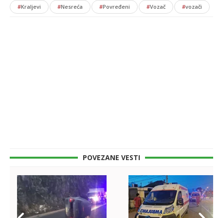
#
Kraljevi
#
Nesreća
#
Povređeni
#
Vozač
#
vozači
POVEZANE VESTI