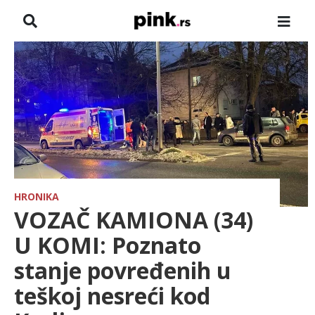
NASLOVNA
VESTI
ZADRUGA
SHOWBIZ
HRONIKA
HRONIKA
VOZAČ KAMIONA (34)
FARMERI
U KOMI: Poznato
stanje povređenih u
TV
teškoj nesreći kod
SPORT