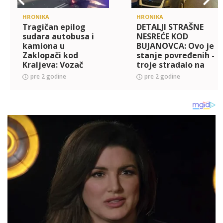
HRONIKA
HRONIKA
Tragičan epilog
DETALJI STRAŠNE
sudara autobusa i
NESREĆE KOD
kamiona u
BUJANOVCA: Ovo je
Zaklopači kod
stanje povređenih -
Kraljeva: Vozač
troje stradalo na
podlegao
licu mesta
pre 2 godine
pre 2 godine
povredama nakon
11 dana borbe