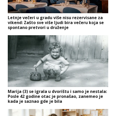
Letnje večeri u gradu više nisu rezervisane za
vikend: Zašto sve više ljudi bira večeru koja se
spontano pretvori u druženje
Marija (3) se igrala u dvorištu i samo je nestala:
Posle 42 godine otac je pronašao, zanemeo je
kada je saznao gde je bila