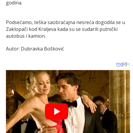
godina.
Podsećamo, teška saobraćajna nesreća dogodila se u
Zaklopači kod Kraljeva kada su se sudarili putnički
autobus i kamion.
Autor: Dubravka Bošković