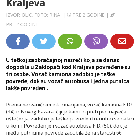
Kraljeva
LIFESTYLE
IZVOR: BLIC, FOTO: RINA
|
PRE 2 GODINE
|
EXTRA
PRE 2 GODINE
U teškoj saobraćajnoj nesreći koja se danas
dogodila u Zaklopači kod Kraljeva povređene su
tri osobe. Vozač kamiona zadobio je teške
povrede, dok su vozač autobusa i jedna putnica
lakše povređeni.
Prema nezvaničnim informacijama, vozač kamiona E.Dž.
(34) iz Novog Pazara, čiji je kamion pretrpeo najveća
oštećenja, zadobio je teške povrede i trenutno se nalazi
u komi. Povređen je i vozač autobusa P.D. (50), dok je
među putnicima povrede zadobila žena starosti 66