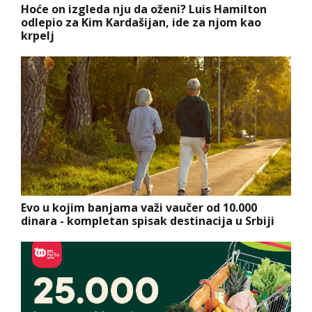
Hoće on izgleda nju da oženi? Luis Hamilton
odlepio za Kim Kardašijan, ide za njom kao
krpelj
Evo u kojim banjama važi vaučer od 10.000
dinara - kompletan spisak destinacija u Srbiji