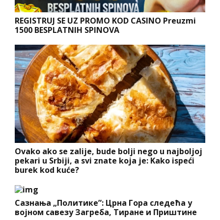
REGISTRUJ SE UZ PROMO KOD CASINO Preuzmi
1500 BESPLATNIH SPINOVA
Ovako ako se zalije, bude bolji nego u najboljoj
pekari u Srbiji, a svi znate koja je: Kako ispeći
burek kod kuće?
Сазнања „Политике”: Црна Гора следећа у
војном савезу Загреба, Тиране и Приштине