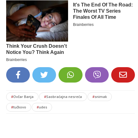
#
Ovčar Banja
#
Saobraćajna nesreća
#
snimak
#
tučkovo
#
udes