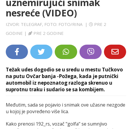
uznemirujući snimak
LIFESTYLE
nesreće (VIDEO)
EXTRA
IZVOR: TELEGRAF, FOTO: FOTO/RINA
|
PRE 2
GODINE
|
PRE 2 GODINE
Težak udes dogodio se u sredu u mestu Tučkovo
na putu Ovčar banja -Požega, kada je putnički
automobil iz nepoznatog razloga skrenuo u
suprotnu traku i sudario se sa kombijem.
Međutim, sada se pojavio i snimak ove užasne nezgode
u kojoj je povređeno više lica.
Kako prenosi 192_rs, vozač "golfa" se sumnjivo