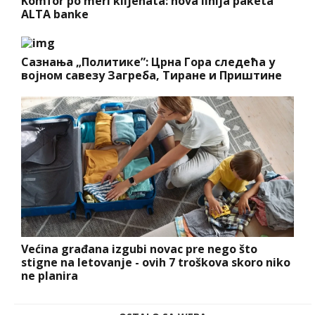
Komfor po meri klijenata: nova linija paketa
ALTA banke
Сазнања „Политике”: Црна Гора следећа у
војном савезу Загреба, Тиране и Приштине
Većina građana izgubi novac pre nego što
stigne na letovanje - ovih 7 troškova skoro niko
ne planira