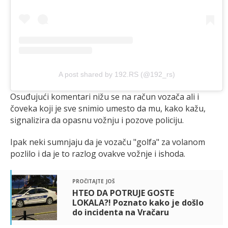
A post shared by 192.RS (@192_rs)
Osuđujući komentari nižu se na račun vozača ali i
čoveka koji je sve snimio umesto da mu, kako kažu,
signalizira da opasnu vožnju i pozove policiju.
Ipak neki sumnjaju da je vozaču "golfa" za volanom
pozlilo i da je to razlog ovakve vožnje i ishoda.
pročitajte još
HTEO DA POTRUJE GOSTE
LOKALA?! Poznato kako je došlo
do incidenta na Vračaru