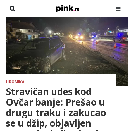
NASLOVNA
VESTI
ZADRUGA
SHOWBIZ
HRONIKA
HRONIKA
Stravičan udes kod
FARMERI
Ovčar banje: Prešao u
drugu traku i zakucao
TV
se u džip, objavljen
SPORT