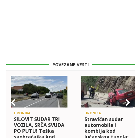
POVEZANE VESTI
HRONIKA
HRONIKA
SILOVIT SUDAR TRI
Stravičan sudar
VOZILA, SRČA SVUDA
automobila i
PO PUTU! Teška
kombija kod
saobraćajka kod
lučanskog tunela: