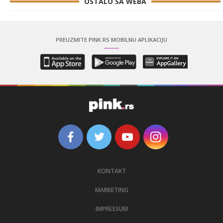
OSTALO SA WEBA
PREUZMITE PINK.RS MOBILNU APLIKACIJU
KONTAKT
MARKETING
IMPRESSUM