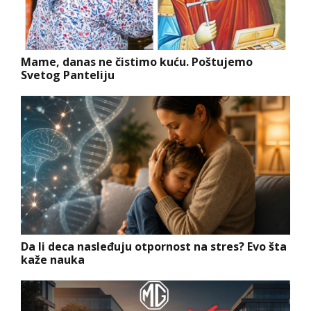
Mame, danas ne čistimo kuću. Poštujemo
Svetog Panteliju
Da li deca nasleđuju otpornost na stres? Evo šta
kaže nauka