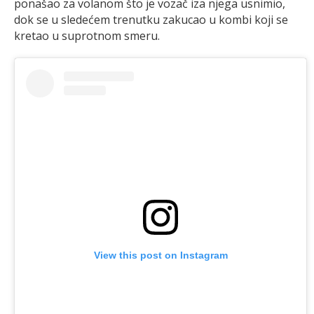
ponašao za volanom što je vozač iza njega usnimio,
dok se u sledećem trenutku zakucao u kombi koji se
kretao u suprotnom smeru.
View this post on Instagram