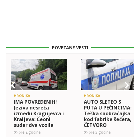
POVEZANE VESTI
HRONIKA
HRONIKA
IMA POVREĐENIH!
AUTO SLETEO S
Jeziva nesreća
PUTA U PEĆINCIMA:
između Kragujevca i
Teška saobraćajka
Kraljeva: Čeoni
kod fabrike šećera,
sudar dva vozila
ČETVORO
POVREĐENIH,
pre 2 godine
pre 3 godine
vatrogasci izvlačili