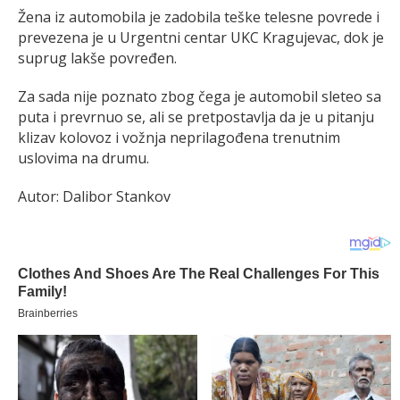
Žena iz automobila je zadobila teške telesne povrede i
prevezena je u Urgentni centar UKC Kragujevac, dok je
suprug lakše povređen.
Za sada nije poznato zbog čega je automobil sleteo sa
puta i prevrnuo se, ali se pretpostavlja da je u pitanju
klizav kolovoz i vožnja neprilagođena trenutnim
uslovima na drumu.
Autor: Dalibor Stankov