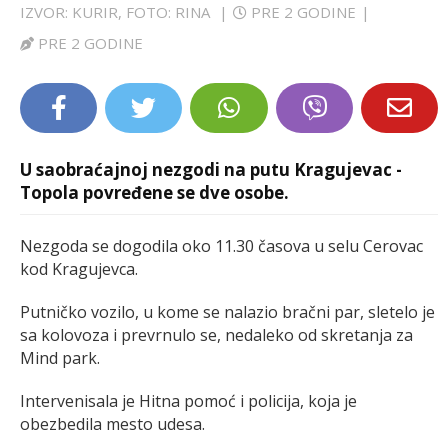
IZVOR: KURIR, FOTO: RINA
|
PRE 2 GODINE
|
LIFESTYLE
PRE 2 GODINE
EXTRA
U saobraćajnoj nezgodi na putu Kragujevac -
Topola povređene se dve osobe.
Nezgoda se dogodila oko 11.30 časova u selu Cerovac
kod Kragujevca.
Putničko vozilo, u kome se nalazio bračni par, sletelo je
sa kolovoza i prevrnulo se, nedaleko od skretanja za
Mind park.
Intervenisala je Hitna pomoć i policija, koja je
obezbedila mesto udesa.