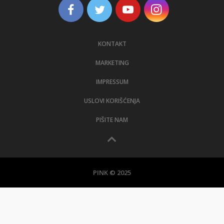
KONTAKT
MARKETING
IMPRESSUM
USLOVI KORIŠĆENJA
PIŠITE NAM
PINK © 2025