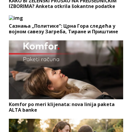
KAKO BI ZELENSKI PROŠAO NA PREDSEDNIČKIM
IZBORIMA? Anketa otkrila šokantne podatke
Сазнања „Политике”: Црна Гора следећа у
војном савезу Загреба, Тиране и Приштине
Komfor po meri klijenata: nova linija paketa
ALTA banke