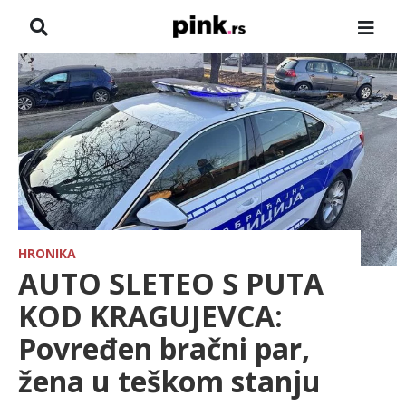
NASLOVNA
VESTI
ZADRUGA
SHOWBIZ
HRONIKA
HRONIKA
AUTO SLETEO S PUTA
FARMERI
KOD KRAGUJEVCA:
Povređen bračni par,
TV
žena u teškom stanju
SPORT