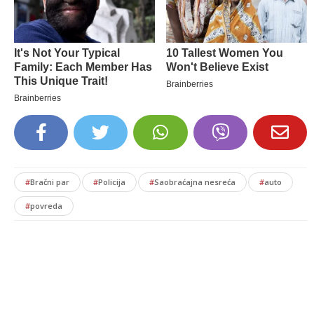
#
Bračni par
#
Policija
#
Saobraćajna nesreća
#
auto
#
povreda