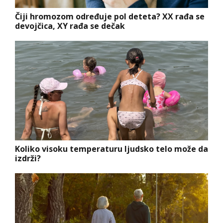
Čiji hromozom određuje pol deteta? XX rađa se
devojčica, XY rađa se dečak
Koliko visoku temperaturu ljudsko telo može da
izdrži?