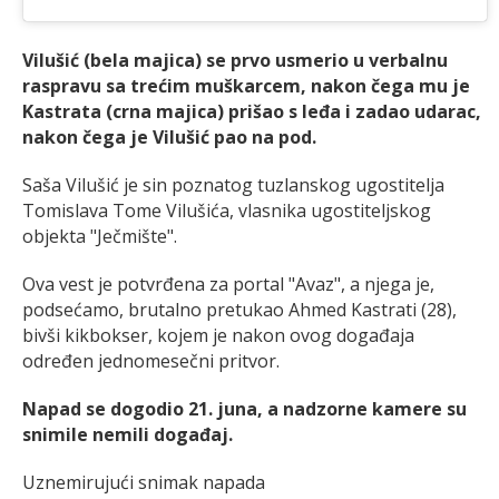
Vilušić (bela majica) se prvo usmerio u verbalnu
raspravu sa trećim muškarcem, nakon čega mu je
Kastrata (crna majica) prišao s leđa i zadao udarac,
nakon čega je Vilušić pao na pod.
Saša Vilušić je sin poznatog tuzlanskog ugostitelja
Tomislava Tome Vilušića, vlasnika ugostiteljskog
objekta "Ječmište".
Ova vest je potvrđena za portal "Avaz", a njega je,
podsećamo, brutalno pretukao Ahmed Kastrati (28),
bivši kikbokser, kojem je nakon ovog događaja
određen jednomesečni pritvor.
Napad se dogodio 21. juna, a nadzorne kamere su
snimile nemili događaj.
Uznemirujući snimak napada