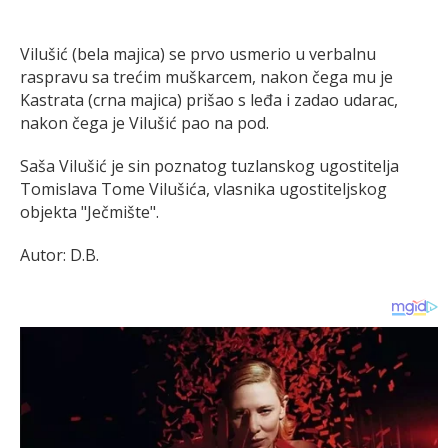
Vilušić (bela majica) se prvo usmerio u verbalnu
raspravu sa trećim muškarcem, nakon čega mu je
Kastrata (crna majica) prišao s leđa i zadao udarac,
nakon čega je Vilušić pao na pod.
Saša Vilušić je sin poznatog tuzlanskog ugostitelja
Tomislava Tome Vilušića, vlasnika ugostiteljskog
objekta "Ječmište".
Autor: D.B.