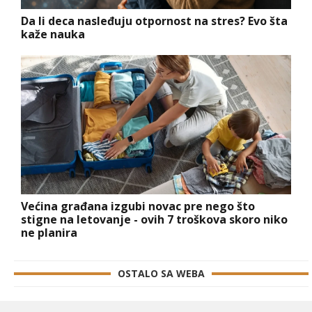
Da li deca nasleđuju otpornost na stres? Evo šta
kaže nauka
Većina građana izgubi novac pre nego što
stigne na letovanje - ovih 7 troškova skoro niko
ne planira
OSTALO SA WEBA