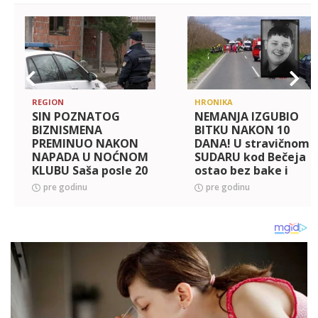
REGION
HRONIKA
SIN POZNATOG
NEMANJA IZGUBIO
BIZNISMENA
BITKU NAKON 10
PREMINUO NAKON
DANA! U stravičnom
NAPADA U NOĆNOM
SUDARU kod Bečeja
KLUBU Saša posle 20
ostao bez bake i
danas izgubio bitku
prabake, a sada
pre godinu
pre godinu
za život
stigle TRAGIČNE
vesti