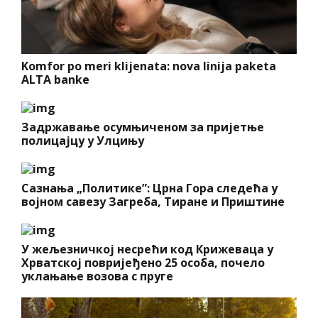
Komfor po meri klijenata: nova linija paketa
ALTA banke
Задржавање осумњиченом за пријетње
полицајцу у Улцињу
Сазнања „Политике”: Црна Гора следећа у
војном савезу Загреба, Тиране и Приштине
У жељезничкој несрећи код Крижеваца у
Хрватској повријеђено 25 особа, почело
уклањање возова с пруге