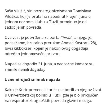
Saša Vilušić, sin poznatog biznismena Tomislava
Vilušića, koji je brutalno napadnut krajem juna u
jednom noćnom klubu u Tuzli, preminuo je od
zadobijenih povreda.
Ova vest je potvrđena za portal "Avaz", a njega je,
podsećamo, brutalno pretukao Ahmed Kastrati (28),
bivši kikbokser, kojem je nakon ovog događaja
određen jednomesečni pritvor.
Napad se dogodio 21. juna, a nadzorne kamere su
snimile nemili događaj.
Uznemirujući snimak napada
Kako je Kurir preneo, lekari su se borili za njegov život
u Univerzitetskoj bolnici u Tuzli, gde je bio priključen
na respirator zbog teških povreda glave i mozga.