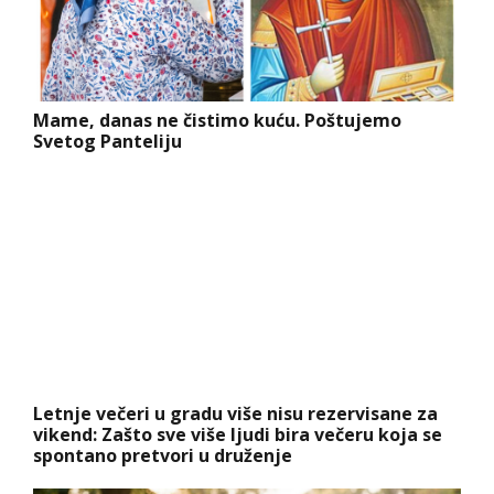
Mame, danas ne čistimo kuću. Poštujemo
Svetog Panteliju
Letnje večeri u gradu više nisu rezervisane za
vikend: Zašto sve više ljudi bira večeru koja se
spontano pretvori u druženje