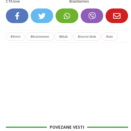
#
Smrt
#
biznismen
#
klub
#
nocni klub
#
sin
POVEZANE VESTI