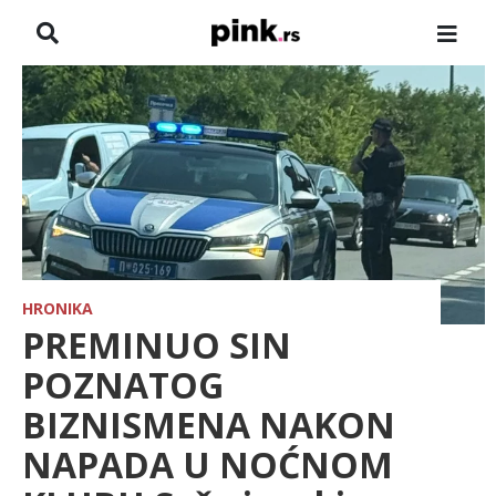
NASLOVNA
VESTI
ZADRUGA
SHOWBIZ
HRONIKA
HRONIKA
PREMINUO SIN
FARMERI
POZNATOG
BIZNISMENA NAKON
TV
NAPADA U NOĆNOM
SPORT