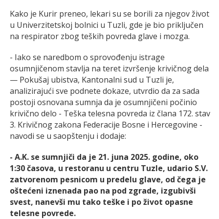
Kako je Kurir preneo, lekari su se borili za njegov život
u Univerzitetskoj bolnici u Tuzli, gde je bio priključen
na respirator zbog teških povreda glave i mozga.
- Iako se naredbom o sprovođenju istrage
osumnjičenom stavlja na teret izvršenje krivičnog dela
— Pokušaj ubistva, Kantonalni sud u Tuzli je,
analizirajući sve podnete dokaze, utvrdio da za sada
postoji osnovana sumnja da je osumnjičeni počinio
krivično delo - Teška telesna povreda iz člana 172. stav
3. Krivičnog zakona Federacije Bosne i Hercegovine -
navodi se u saopštenju i dodaje:
- A.K. se sumnjiči da je 21. juna 2025. godine, oko
1:30 časova, u restoranu u centru Tuzle, udario S.V.
zatvorenom pesnicom u predelu glave, od čega je
oštećeni iznenada pao na pod zgrade, izgubivši
svest, nanevši mu tako teške i po život opasne
telesne povrede.