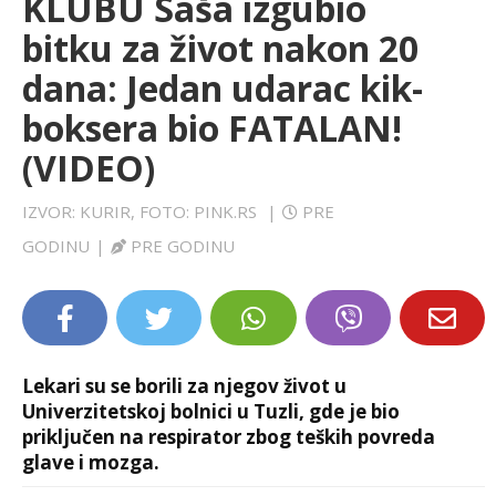
KLUBU Saša izgubio
LIFESTYLE
bitku za život nakon 20
dana: Jedan udarac kik-
EXTRA
boksera bio FATALAN!
(VIDEO)
IZVOR: KURIR, FOTO: PINK.RS
|
PRE
GODINU
|
PRE GODINU
Lekari su se borili za njegov život u
Univerzitetskoj bolnici u Tuzli, gde je bio
priključen na respirator zbog teških povreda
glave i mozga.