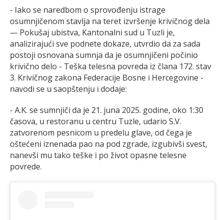
- Iako se naredbom o sprovođenju istrage
osumnjičenom stavlja na teret izvršenje krivičnog dela
— Pokušaj ubistva, Kantonalni sud u Tuzli je,
analizirajući sve podnete dokaze, utvrdio da za sada
postoji osnovana sumnja da je osumnjičeni počinio
krivično delo - Teška telesna povreda iz člana 172. stav
3. Krivičnog zakona Federacije Bosne i Hercegovine -
navodi se u saopštenju i dodaje:
- A.K. se sumnjiči da je 21. juna 2025. godine, oko 1:30
časova, u restoranu u centru Tuzle, udario S.V.
zatvorenom pesnicom u predelu glave, od čega je
oštećeni iznenada pao na pod zgrade, izgubivši svest,
nanevši mu tako teške i po život opasne telesne
povrede.