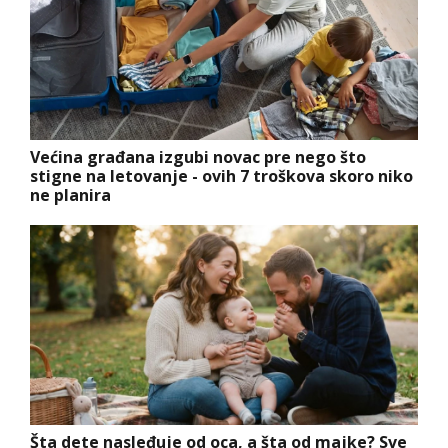
Većina građana izgubi novac pre nego što
stigne na letovanje - ovih 7 troškova skoro niko
ne planira
Šta dete nasleđuje od oca, a šta od majke? Sve