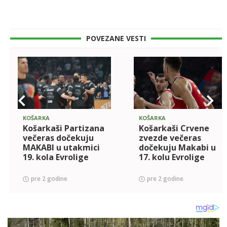
POVEZANE VESTI
KOŠARKA
KOŠARKA
Košarkaši Partizana
Košarkaši Crvene
večeras dočekuju
zvezde večeras
MAKABI u utakmici
dočekuju Makabi u
19. kola Evrolige
17. kolu Evrolige
pre 2 godine
pre 2 godine