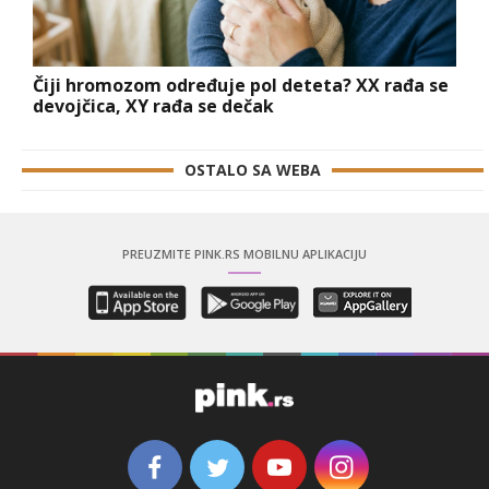
Čiji hromozom određuje pol deteta? XX rađa se
devojčica, XY rađa se dečak
OSTALO SA WEBA
PREUZMITE PINK.RS MOBILNU APLIKACIJU