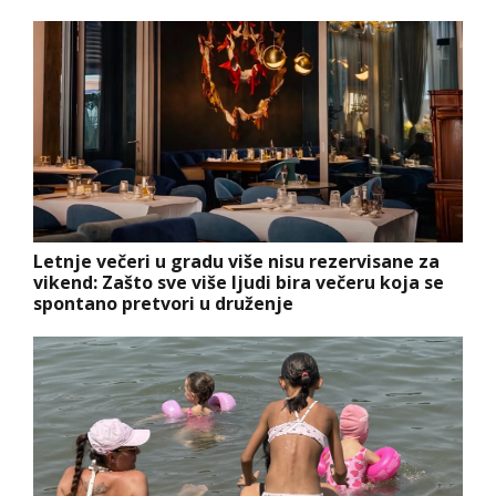
Letnje večeri u gradu više nisu rezervisane za
vikend: Zašto sve više ljudi bira večeru koja se
spontano pretvori u druženje