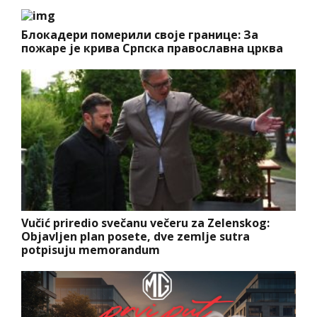
Блокадери померили своје границе: За
пожаре је крива Српска православна црква
Vučić priredio svečanu večeru za Zelenskog:
Objavljen plan posete, dve zemlje sutra
potpisuju memorandum