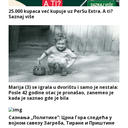
25.000 kupaca već kupuje uz PerSu Extra. A ti?
Saznaj više
Marija (3) se igrala u dvorištu i samo je nestala:
Posle 42 godine otac je pronašao, zanemeo je
kada je saznao gde je bila
Сазнања „Политике”: Црна Гора следећа у
војном савезу Загреба, Тиране и Приштине