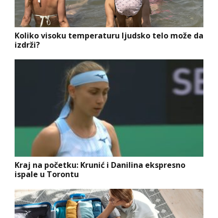
Koliko visoku temperaturu ljudsko telo može da
izdrži?
Kraj na početku: Krunić i Danilina ekspresno
ispale u Torontu