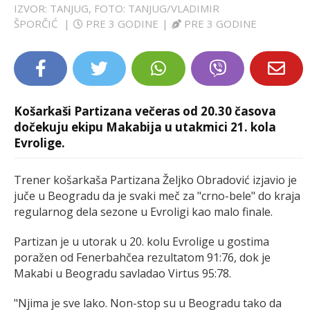
IZVOR: TANJUG, FOTO: TANJUG/VLADIMIR
LIFESTYLE
ŠPORČIĆ
|
PRE 3 GODINE
|
PRE 3 GODINE
EXTRA
Košarkaši Partizana večeras od 20.30 časova
dočekuju ekipu Makabija u utakmici 21. kola
Evrolige.
Trener košarkaša Partizana Željko Obradović izjavio je
juče u Beogradu da je svaki meč za "crno-bele" do kraja
regularnog dela sezone u Evroligi kao malo finale.
Partizan je u utorak u 20. kolu Evrolige u gostima
poražen od Fenerbahčea rezultatom 91:76, dok je
Makabi u Beogradu savladao Virtus 95:78.
"Njima je sve lako. Non-stop su u Beogradu tako da