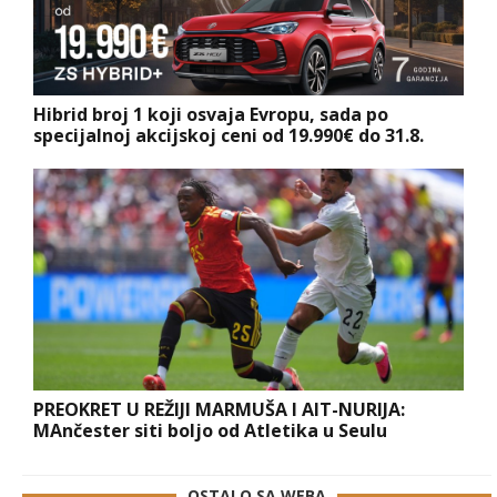
Hibrid broj 1 koji osvaja Evropu, sada po
specijalnoj akcijskoj ceni od 19.990€ do 31.8.
PREOKRET U REŽIJI MARMUŠA I AIT-NURIJA:
MAnčester siti boljo od Atletika u Seulu
OSTALO SA WEBA