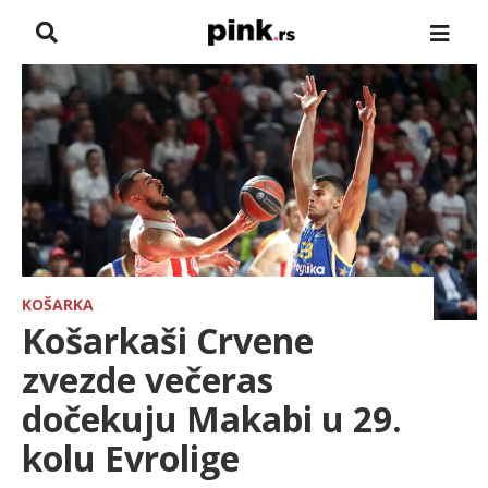
NASLOVNA
VESTI
ZADRUGA
SHOWBIZ
HRONIKA
KOŠARKA
Košarkaši Crvene
FARMERI
zvezde večeras
dočekuju Makabi u 29.
TV
kolu Evrolige
SPORT