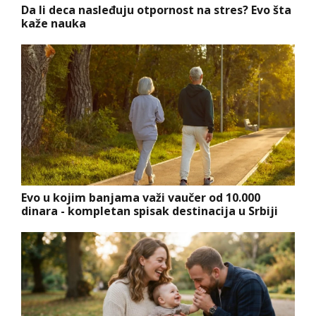
Da li deca nasleđuju otpornost na stres? Evo šta
kaže nauka
Evo u kojim banjama važi vaučer od 10.000
dinara - kompletan spisak destinacija u Srbiji