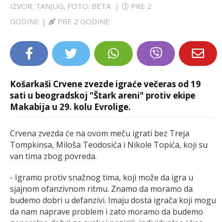
IZVOR: TANJUG, FOTO: BETA
|
PRE 2
LIFESTYLE
GODINE
|
PRE 2 GODINE
EXTRA
Košarkaši Crvene zvezde igraće večeras od 19
sati u beogradskoj "Štark areni" protiv ekipe
Makabija u 29. kolu Evrolige.
Crvena zvezda će na ovom meču igrati bez Treja
Tompkinsa, Miloša Teodosića i Nikole Topića, koji su
van tima zbog povreda.
- Igramo protiv snažnog tima, koji može da igra u
sjajnom ofanzivnom ritmu. Znamo da moramo da
budemo dobri u defanzivi. Imaju dosta igrača koji mogu
da nam naprave problem i zato moramo da budemo