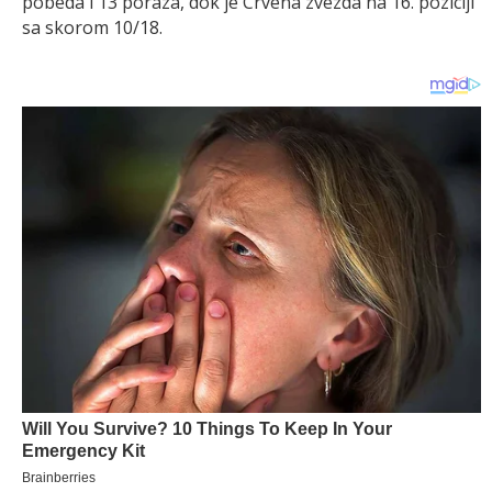
pobeda i 13 poraza, dok je Crvena zvezda na 16. poziciji
sa skorom 10/18.