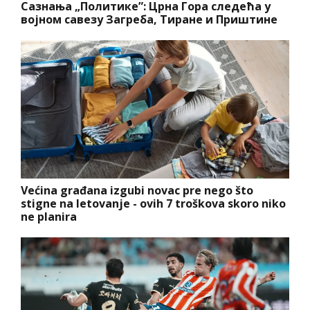
Сазнања „Политике”: Црна Гора следећа у
војном савезу Загреба, Тиране и Приштине
Većina građana izgubi novac pre nego što
stigne na letovanje - ovih 7 troškova skoro niko
ne planira