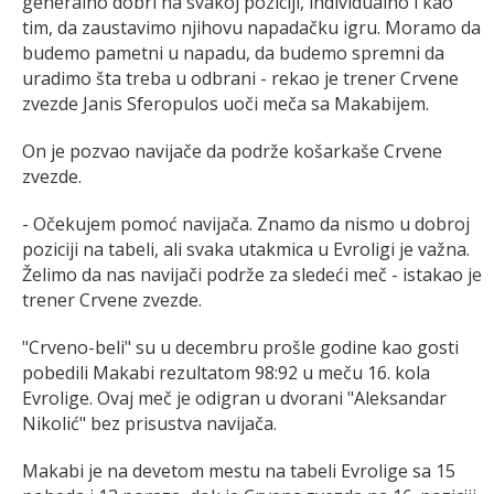
generalno dobri na svakoj poziciji, individualno i kao
tim, da zaustavimo njihovu napadačku igru. Moramo da
budemo pametni u napadu, da budemo spremni da
uradimo šta treba u odbrani - rekao je trener Crvene
zvezde Janis Sferopulos uoči meča sa Makabijem.
On je pozvao navijače da podrže košarkaše Crvene
zvezde.
- Očekujem pomoć navijača. Znamo da nismo u dobroj
poziciji na tabeli, ali svaka utakmica u Evroligi je važna.
Želimo da nas navijači podrže za sledeći meč - istakao je
trener Crvene zvezde.
"Crveno-beli" su u decembru prošle godine kao gosti
pobedili Makabi rezultatom 98:92 u meču 16. kola
Evrolige. Ovaj meč je odigran u dvorani "Aleksandar
Nikolić" bez prisustva navijača.
Makabi je na devetom mestu na tabeli Evrolige sa 15