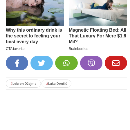
#
Lebron Džejms
#
Luka Dončić