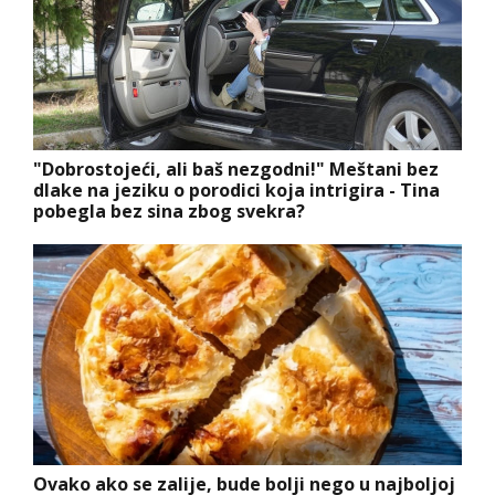
"Dobrostojeći, ali baš nezgodni!" Meštani bez
dlake na jeziku o porodici koja intrigira - Tina
pobegla bez sina zbog svekra?
Ovako ako se zalije, bude bolji nego u najboljoj