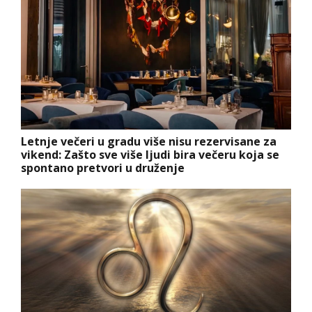
Letnje večeri u gradu više nisu rezervisane za
vikend: Zašto sve više ljudi bira večeru koja se
spontano pretvori u druženje