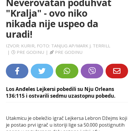
Neverovatan poduhvat
LIFESTYLE
"Kralja" - ovo niko
nikada nije uspeo da
EXTRA
uradi!
IZVOR: KURIR, FOTO: TANJUG AP/MARK J. TERRILL
|
PRE GODINU
|
PRE GODINU
Los Anđeles Lejkersi pobedili su Nju Orleans
136:115 i ostvarili sedmu uzastopnu pobedu.
Utakmicu je obeležio igrač Lejkersa Lebron Džejms koji
je postao prvi igrač u istoriji lige sa 50.000 postignutih