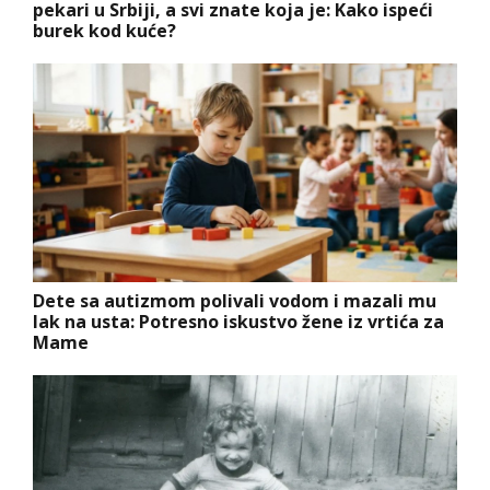
pekari u Srbiji, a svi znate koja je: Kako ispeći
burek kod kuće?
Dete sa autizmom polivali vodom i mazali mu
lak na usta: Potresno iskustvo žene iz vrtića za
Mame