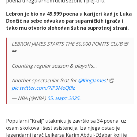
poena u regularnom delu sezone i plej-ofu.
Lebron je bio na 49.999 poena u karijeri kad je Luka
Dončić na sebe odvukao par suparničkih igrača i
tako mu otvorio slobodan šut na suprotnoj strani.
LEBRON JAMES STARTS THE 50,000 POINTS CLUB 🚨
👑
Counting regular season & playoffs...
Another spectacular feat for
@KingJames
! 👏
pic.twitter.com/7IP9MeQ0lz
— NBA (@NBA)
05. март 2025.
Popularni "Kralj" utakmicu je završio sa 34 poena, uz
osam skokova i šest asistencija. Iza njega ostao je
legendarni igrač Lejkersa Karim Abdul-Džabar koji je