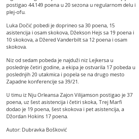
postigao 44.149 poena u 20 sezona u regularnom delu i
plej-ofu.
Luka Dočić pobedi je doprineo sa 30 poena, 15
asistencija i osam skokova, Džekson Hejs sa 19 poena i
10 skokova, a Džered Vanderbilt sa 12 poena i osam
skokova.
Niz od sedam pobeda je najduži niz Lejkersa u
poslednje četiri godine, a ekipa je ostvarila 17 pobeda u
poslednjih 20 utakmica i popela se na drugo mesto
Zapadne konferencije sa 39/21.
U timu iz Nju Orleansa Zajon Vilijamson postigao je 37
poena, uz šest asistencija i četiri skoka, Trej Marfi
dodao je 19 poena, šest skokova i pet asistencija, a
Džordan Hokins 17 poena.
Autor: Dubravka Bošković