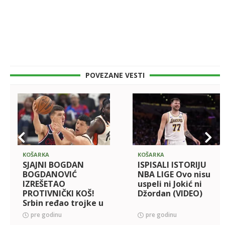
POVEZANE VESTI
KOŠARKA
KOŠARKA
SJAJNI BOGDAN
ISPISALI ISTORIJU
BOGDANOVIĆ
NBA LIGE Ovo nisu
IZREŠETAO
uspeli ni Jokić ni
PROTIVNIČKI KOŠ!
Džordan (VIDEO)
Srbin ređao trojke u
pobedi Klipersa, po
pre godinu
pre godinu
jednom je bio bolji i