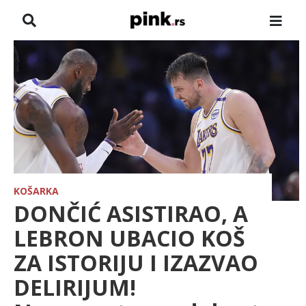
NASLOVNA
VESTI
ZADRUGA
SHOWBIZ
HRONIKA
KOŠARKA
DONČIĆ ASISTIRAO, A
FARMERI
LEBRON UBACIO KOŠ
ZA ISTORIJU I IZAZVAO
TV
DELIRIJUM!
SPORT