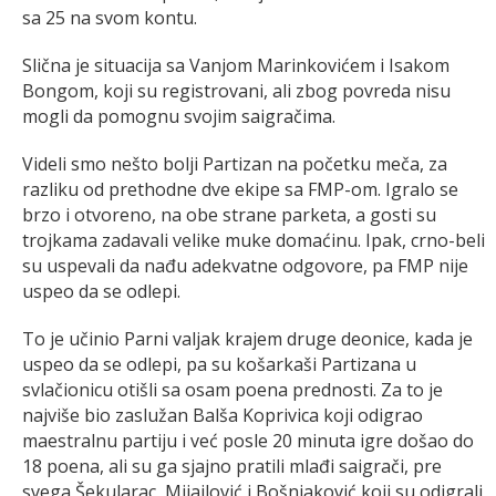
sa 25 na svom kontu.
Slična je situacija sa Vanjom Marinkovićem i Isakom
Bongom, koji su registrovani, ali zbog povreda nisu
mogli da pomognu svojim saigračima.
Videli smo nešto bolji Partizan na početku meča, za
razliku od prethodne dve ekipe sa FMP-om. Igralo se
brzo i otvoreno, na obe strane parketa, a gosti su
trojkama zadavali velike muke domaćinu. Ipak, crno-beli
su uspevali da nađu adekvatne odgovore, pa FMP nije
uspeo da se odlepi.
To je učinio Parni valjak krajem druge deonice, kada je
uspeo da se odlepi, pa su košarkaši Partizana u
svlačionicu otišli sa osam poena prednosti. Za to je
najviše bio zaslužan Balša Koprivica koji odigrao
maestralnu partiju i već posle 20 minuta igre došao do
18 poena, ali su ga sjajno pratili mlađi saigrači, pre
svega Šekularac, Mijailović i Bošnjaković koji su odigrali