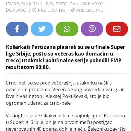
IZVOR: PINK.RS/KURIR, FOTO: TANJUG/MARKO
LIFESTYLE
ĐOKOVIĆ
|
PRE GODINU
|
PRE GODINU
EXTRA
Košarkaši Partizana plasirali su se u finale Super
lige Srbije, pošto su večeras kao domaćini u
trećoj utakmici polufinalne serije pobedili FMP
rezultatom 90:80.
Crno-beli su se pred večerašnju utakmicu našli u
ozbiljnom problemu. Večeras zbog povreda nisu igrali
Dvejn Vašington i Aleksej Pokuševski, što je bio
ogroman udarac za crno-bele.
Vašington je bez ikakve dileme najbolji igrač Partizana
u Superligi Srbije, on je na prvom meču postigao
neverovatnih 40 poena, dok je meč u Železniku završio