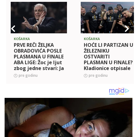
KOŠARKA
KOŠARKA
PRVE REČI ŽELJKA
HOĆE LI PARTIZAN U
OBRADOVIĆA POSLE
ŽELEZNIKU
PLASMANA U FINALE
OSTVARITI
ABA LIGE: Žoc je ljut
PLASMAN U FINALE?
zbog jedne stvari: Ja
Kladionice otpisale
igračima ne mogu
FMP, pogledajte
pre godinu
pre godinu
da kažem kad je
kakve su kvote pred
sledeći trening...
večerašnju
utakmicu