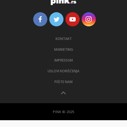
KONTAKT
MARKETING
IMPRESSUM
USLOVI KORIŠĆENJA
PIŠITE NAM
PINK © 2025