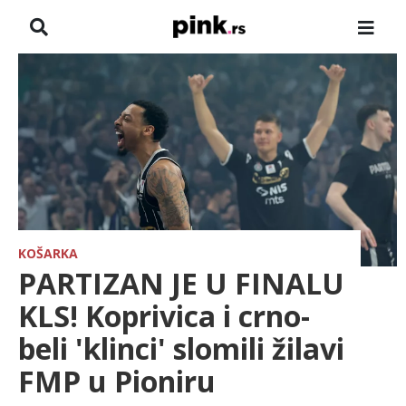
NASLOVNA
VESTI
ZADRUGA
SHOWBIZ
HRONIKA
KOŠARKA
PARTIZAN JE U FINALU
FARMERI
KLS! Koprivica i crno-
beli 'klinci' slomili žilavi
TV
FMP u Pioniru
SPORT