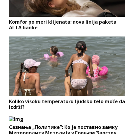
Komfor po meri klijenata: nova linija paketa
ALTA banke
Koliko visoku temperaturu ljudsko telo može da
izdrži?
Сазнања „Политике”: Ко је поставио замку
Митрополиту Методију у Горњем Заостру