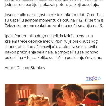
jednu zrelu partiju i pokazali potencijal koji poseduju.
Jasno je bilo da se gosti neće tek tako predati. Crno-beli
su uspeli u jednom momentu da odu na +12, ali se tim iz
Železnika brzom reakcijom vratio u meč i smanjio na -3.
Ipak, Panteri nisu dugo uspeli da izdrže u egalu, a
krajem treće deonice meč u Pioniru je prekinut zbog
skandiranja domaćih navijača. Utakmica se nastavila
nakon pražnjenja dela hale, a crno-beli su se ponovo
odlepili na +10, sa koliko su i ušli u poslednju četvrtinu.
Autor: Dalibor Stankov