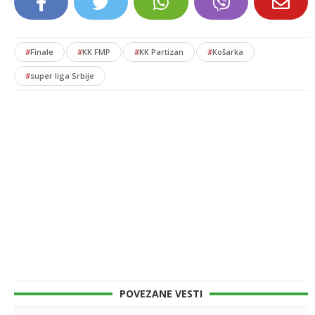
#
Finale
#
KK FMP
#
KK Partizan
#
Košarka
#
super liga Srbije
POVEZANE VESTI