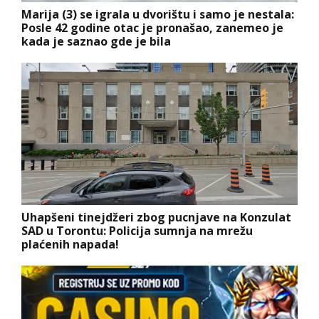
Marija (3) se igrala u dvorištu i samo je nestala:
Posle 42 godine otac je pronašao, zanemeo je
kada je saznao gde je bila
Uhapšeni tinejdžeri zbog pucnjave na Konzulat
SAD u Torontu: Policija sumnja na mrežu
plaćenih napada!