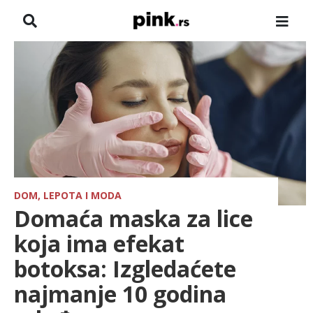
NASLOVNA
VESTI
ZADRUGA
SHOWBIZ
HRONIKA
DOM, LEPOTA I MODA
Domaća maska za lice
FARMERI
koja ima efekat
botoksa: Izgledaćete
TV
najmanje 10 godina
SPORT