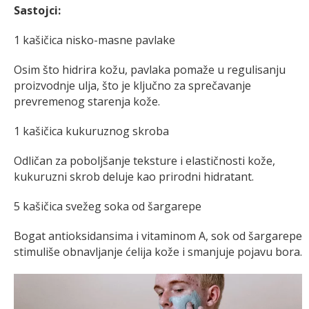
Sastojci:
1 kašičica nisko-masne pavlake
Osim što hidrira kožu, pavlaka pomaže u regulisanju
proizvodnje ulja, što je ključno za sprečavanje
prevremenog starenja kože.
1 kašičica kukuruznog skroba
Odličan za poboljšanje teksture i elastičnosti kože,
kukuruzni skrob deluje kao prirodni hidratant.
5 kašičica svežeg soka od šargarepe
Bogat antioksidansima i vitaminom A, sok od šargarepe
stimuliše obnavljanje ćelija kože i smanjuje pojavu bora.