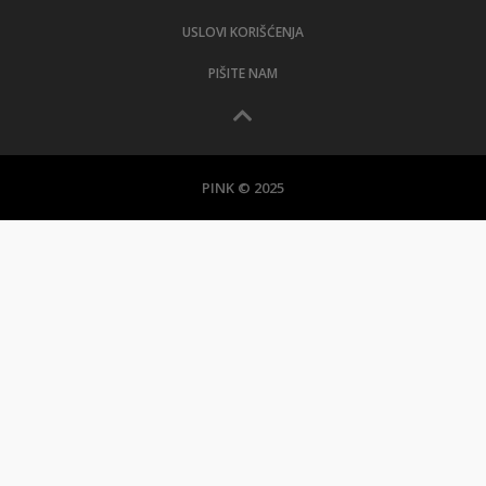
USLOVI KORIŠĆENJA
PIŠITE NAM
PINK © 2025