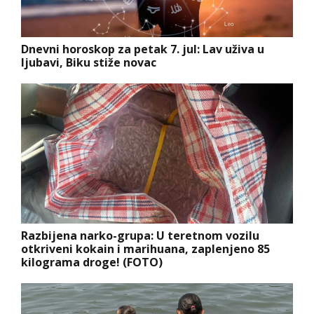
Dnevni horoskop za petak 7. jul: Lav uživa u
ljubavi, Biku stiže novac
Razbijena narko-grupa: U teretnom vozilu
otkriveni kokain i marihuana, zaplenjeno 85
kilograma droge! (FOTO)