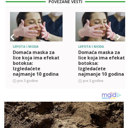
POVEZANE VESTI
LEPOTA I MODA
LEPOTA I MODA
Domaća maska za
Domaća maska za
lice koja ima efekat
lice koja ima efekat
botoksa:
botoksa:
Izgledaćete
Izgledaćete
najmanje 10 godina
najmanje 10 godina
mlađe
mlađe
pre 3 godine
pre 3 godine