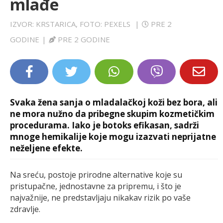
mlađe
LIFESTYLE
IZVOR: KRSTARICA, FOTO: PEXELS
|
PRE 2
EXTRA
GODINE
|
PRE 2 GODINE
Svaka žena sanja o mladalačkoj koži bez bora, ali
ne mora nužno da pribegne skupim kozmetičkim
procedurama. Iako je botoks efikasan, sadrži
mnoge hemikalije koje mogu izazvati neprijatne
neželjene efekte.
Na sreću, postoje prirodne alternative koje su
pristupačne, jednostavne za pripremu, i što je
najvažnije, ne predstavljaju nikakav rizik po vaše
zdravlje.