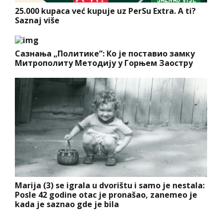
25.000 kupaca već kupuje uz PerSu Extra. A ti?
Saznaj više
Сазнања „Политике”: Ко је поставио замку
Митрополиту Методију у Горњем Заостру
Marija (3) se igrala u dvorištu i samo je nestala:
Posle 42 godine otac je pronašao, zanemeo je
kada je saznao gde je bila