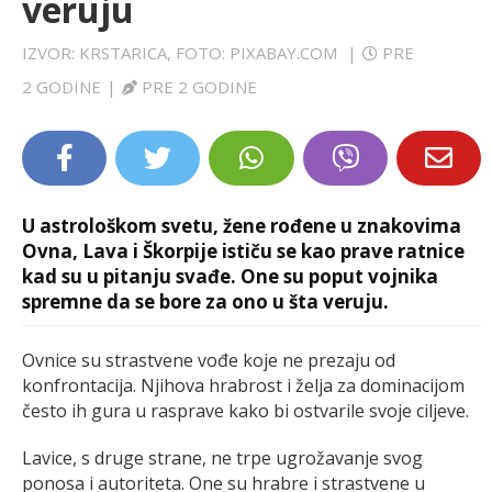
veruju
LIFESTYLE
IZVOR: KRSTARICA, FOTO: PIXABAY.COM
|
PRE
EXTRA
2 GODINE
|
PRE 2 GODINE
U astrološkom svetu, žene rođene u znakovima
Ovna, Lava i Škorpije ističu se kao prave ratnice
kad su u pitanju svađe. One su poput vojnika
spremne da se bore za ono u šta veruju.
Ovnice su strastvene vođe koje ne prezaju od
konfrontacija. Njihova hrabrost i želja za dominacijom
često ih gura u rasprave kako bi ostvarile svoje ciljeve.
Lavice, s druge strane, ne trpe ugrožavanje svog
ponosa i autoriteta. One su hrabre i strastvene u