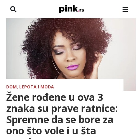
NASLOVNA
VESTI
ZADRUGA
SHOWBIZ
HRONIKA
DOM, LEPOTA I MODA
Žene rođene u ova 3
FARMERI
znaka su prave ratnice:
Spremne da se bore za
TV
ono što vole i u šta
SPORT