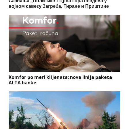
Сазнања „Политике”: Црна Гора следећа у
војном савезу Загреба, Тиране и Приштине
Komfor po meri klijenata: nova linija paketa
ALTA banke