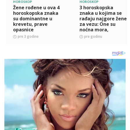
HOROSKOP
HOROSKOP
Žene rođene u ova 4
3 horoskopska
horoskopska znaka
znaka u kojima se
su dominantne u
rađaju najgore žene
krevetu, prave
za vezu: One su
opasnice
noćna mora,
muškarci beže
pre 3 godine
pre godinu
glavom bez obzira