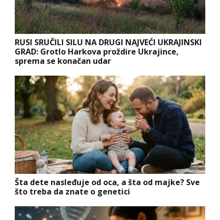
RUSI SRUČILI SILU NA DRUGI NAJVEĆI UKRAJINSKI
GRAD: Grotlo Harkova proždire Ukrajince,
sprema se konačan udar
Šta dete nasleđuje od oca, a šta od majke? Sve
što treba da znate o genetici