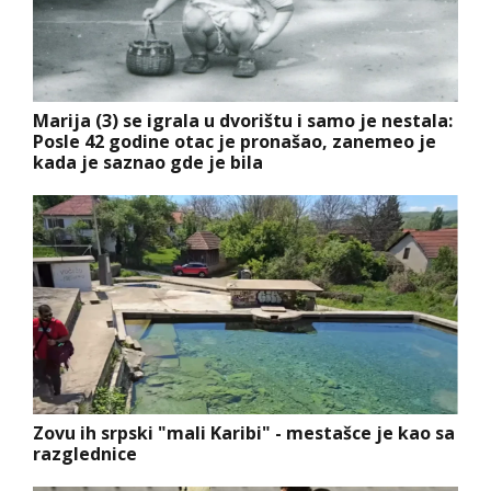
Marija (3) se igrala u dvorištu i samo je nestala:
Posle 42 godine otac je pronašao, zanemeo je
kada je saznao gde je bila
Zovu ih srpski "mali Karibi" - mestašce je kao sa
razglednice