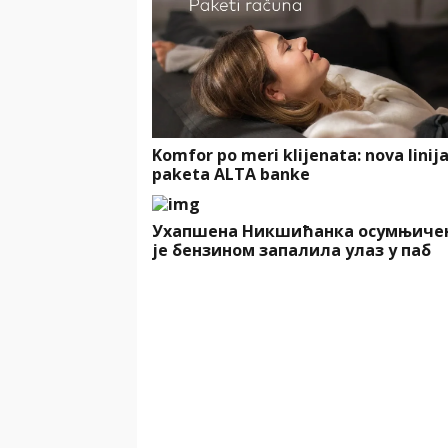
Komfor po meri klijenata: nova linij
paketa ALTA banke
Ухапшена Никшићанка осумњиче
је бензином запалила улаз у паб