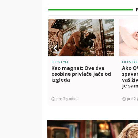
LIFESTYLE
LIFESTYL
Kao magnet: Ove dve
Ako O
osobine privlače jače od
spavan
izgleda
vaš ži
je sam
pre 3 godine
pre 2 