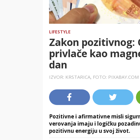
LIFESTYLE
Zakon pozitivnog: 
privlače kao magne
dan
IZVOR: KRSTARICA, FOTO: PIXABAY.COM
Pozitivne i afirmativne misli sigu
verovanja imaju i logičku pozadin
pozitivnu energiju u svoj život.