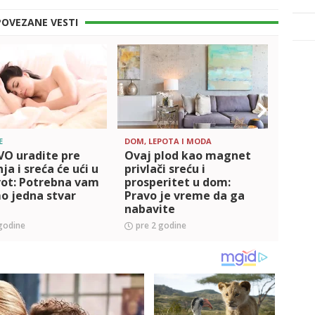
POVEZANE VESTI
E
DOM, LEPOTA I MODA
EXTRA
VO uradite pre
Ovaj plod kao magnet
TESL
ja i sreća će ući u
privlači sreću i
SREĆ
vot: Potrebna vam
prosperitet u dom:
sebi
o jedna stvar
Pravo je vreme da ga
žive
nabavite
godine
pre 2 godine
pre 