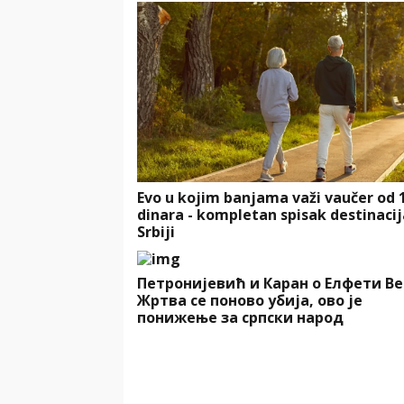
Evo u kojim banjama važi vaučer od 
dinara - kompletan spisak destinacij
Srbiji
Петронијевић и Каран о Елфети Ве
Жртва се поново убија, ово је
понижење за српски народ