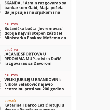
SKANDAL! Asmin razgovarao sa
1
bankarkom Gabi, Maja počela
n
da je psuje i na srpskom i na
engleskom! (VIDEO)
DRUŠTVO
Botanička bašta 'Jevremovac'
6
dobija najviši stepen zaštite!
n
Ministarka Pavkov: Možemo da
budemo ponosni što imamo
ovakvu prirodnu oazu
DRUŠTVO
JAČANJE SPORTOVA U
1
REDOVIMA MUP-a: Ivica Dačić
n
razgovarao sa Davorom
Štefanekom o unapređenju
saradnje
DRUŠTVO
VELIKI JUBILEJ U BRANKOVINI:
5
Nikola Selaković najavio
n
centralnu proslavu 200 godina
od rođenja Ljubomira
Nenadovića
DOMAĆI
Katarina i Darko Lazić letuju u
2
dvorcu: Pevačeva supruga