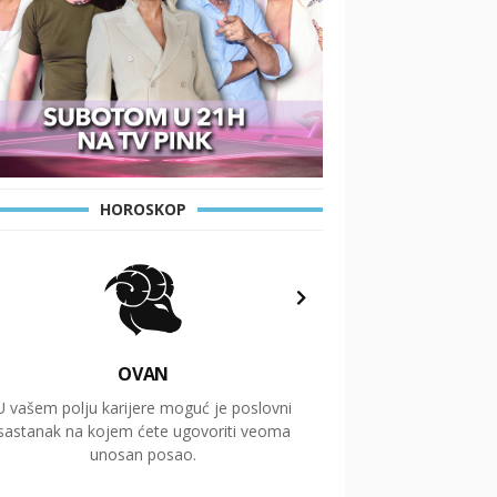
HOROSKOP
OVAN
U vašem polju karijere moguć je poslovni
Putovanja i čitav niz
sastanak na kojem ćete ugovoriti veoma
glavnu temu ovog 
unosan posao.
temelje dugoro