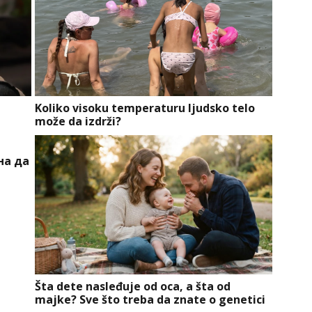
a
Koliko visoku temperaturu ljudsko telo
može da izdrži?
на да
Šta dete nasleđuje od oca, a šta od
majke? Sve što treba da znate o genetici