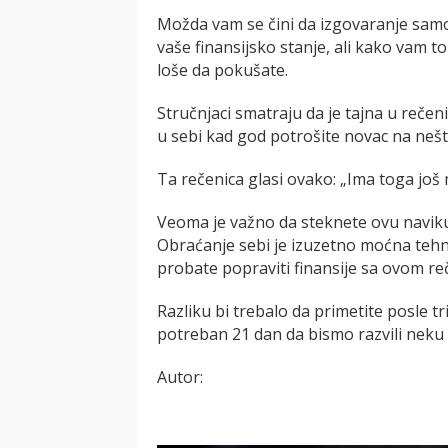
Možda vam se čini da izgovaranje sam
vaše finansijsko stanje, ali kako vam 
loše da pokušate.
Stručnjaci smatraju da je tajna u rečeni
u sebi kad god potrošite novac na nešt
Ta rečenica glasi ovako: „Ima toga jo
Veoma je važno da steknete ovu naviku 
Obraćanje sebi je izuzetno moćna tehn
probate popraviti finansije sa ovom r
Razliku bi trebalo da primetite posle tri
potreban 21 dan da bismo razvili neku 
Autor: