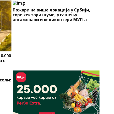
Пожари на више локација у Србији,
горе хектари шуме, у гашењу
ангажовани и хеликоптери МУП-а
10.000
a u
сели: