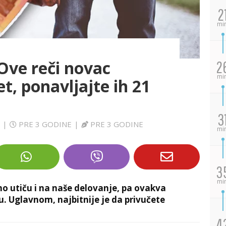
2
mi
Ove reči novac
2
mi
t, ponavljajte ih 21
3
|
PRE 3 GODINE
|
PRE 3 GODINE
mi
3
mi
rno utiču i na naše delovanje, pa ovakva
u. Uglavnom, najbitnije je da privučete
4