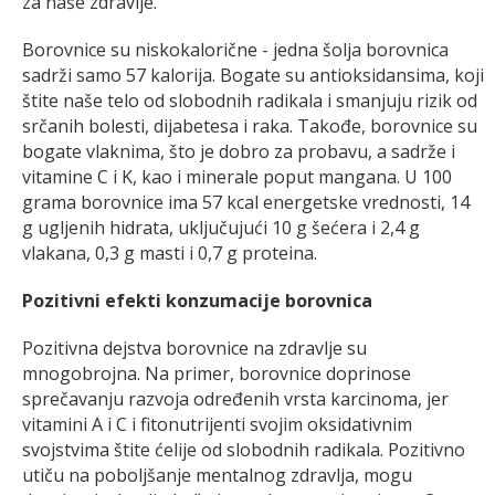
za naše zdravlje.
Borovnice su niskokalorične - jedna šolja borovnica
sadrži samo 57 kalorija. Bogate su antioksidansima, koji
štite naše telo od slobodnih radikala i smanjuju rizik od
srčanih bolesti, dijabetesa i raka. Takođe, borovnice su
bogate vlaknima, što je dobro za probavu, a sadrže i
vitamine C i K, kao i minerale poput mangana. U 100
grama borovnice ima 57 kcal energetske vrednosti, 14
g ugljenih hidrata, uključujući 10 g šećera i 2,4 g
vlakana, 0,3 g masti i 0,7 g proteina.
Pozitivni efekti konzumacije borovnica
Pozitivna dejstva borovnice na zdravlje su
mnogobrojna. Na primer, borovnice doprinose
sprečavanju razvoja određenih vrsta karcinoma, jer
vitamini A i C i fitonutrijenti svojim oksidativnim
svojstvima štite ćelije od slobodnih radikala. Pozitivno
utiču na poboljšanje mentalnog zdravlja, mogu