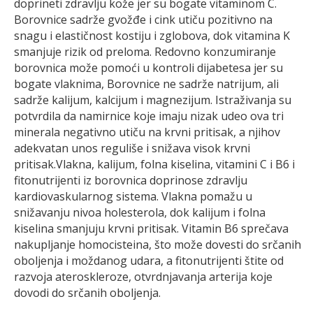
doprineti zdravlju kože jer su bogate vitaminom C.
Borovnice sadrže gvožđe i cink utiču pozitivno na
snagu i elastičnost kostiju i zglobova, dok vitamina K
smanjuje rizik od preloma. Redovno konzumiranje
borovnica može pomoći u kontroli dijabetesa jer su
bogate vlaknima, Borovnice ne sadrže natrijum, ali
sadrže kalijum, kalcijum i magnezijum. Istraživanja su
potvrdila da namirnice koje imaju nizak udeo ova tri
minerala negativno utiču na krvni pritisak, a njihov
adekvatan unos reguliše i snižava visok krvni
pritisak.Vlakna, kalijum, folna kiselina, vitamini C i B6 i
fitonutrijenti iz borovnica doprinose zdravlju
kardiovaskularnog sistema. Vlakna pomažu u
snižavanju nivoa holesterola, dok kalijum i folna
kiselina smanjuju krvni pritisak. Vitamin B6 sprečava
nakupljanje homocisteina, što može dovesti do srčanih
oboljenja i moždanog udara, a fitonutrijenti štite od
razvoja ateroskleroze, otvrdnjavanja arterija koje
dovodi do srčanih oboljenja.