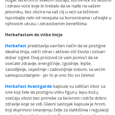
i zdravo voće koje bi trebalo da se nađe na vašem
jelovniku, bez obzira na vaš cilj u vezi sa težinom.
Isprobajte neki od recepata sa borovnicama i uživajte u
njihovom ukusu i zdravstvenim benefitima.
Herbafastom do vitke linije
Herbafast
predstavlja savršen način da se postigne
idealna linija, održi zdrav i aktivan stil života i ostvari
dobar izgled. Ovaj proizvod će vam pomoći da se
osećate zdravije, energičnije, zgodnije, lepše,
zavodljivije, uspešnije i zadovoljnije sobom, sa većim
samopouzdanjem - jer to je ono što svi želimo!
Herbafast Avantgarde
kapsule su odličan izbor za
one koji žele da postignu vitku figuru, lepu kožu,
osećaju sitost bez potrebe za šećerom i održe dobro
zdravlje koje se vidi. Glavni sastojak kapsula je hrom,
koji doprinosi smanjenju želje za slatkišima i regulaciji