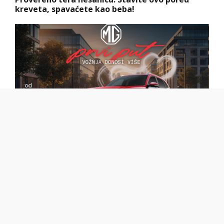
kreveta, spavaćete kao beba!
Hibrid broj 1 koji osvaja Evropu, sada po
specijalnoj akcijskoj ceni od 19.990€ do 31.8.