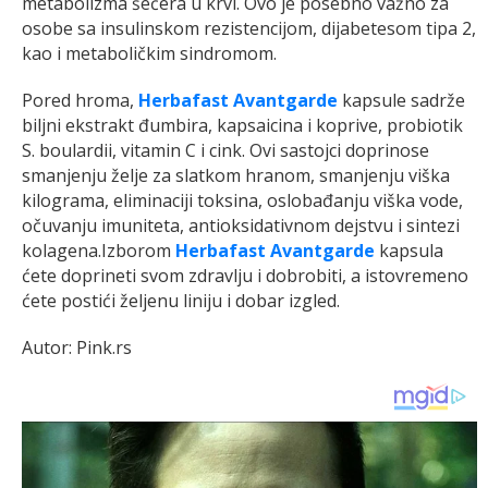
metabolizma šećera u krvi. Ovo je posebno važno za
osobe sa insulinskom rezistencijom, dijabetesom tipa 2,
kao i metaboličkim sindromom.
Pored hroma,
Herbafast Avantgarde
kapsule sadrže
biljni ekstrakt đumbira, kapsaicina i koprive, probiotik
S. boulardii, vitamin C i cink. Ovi sastojci doprinose
smanjenju želje za slatkom hranom, smanjenju viška
kilograma, eliminaciji toksina, oslobađanju viška vode,
očuvanju imuniteta, antioksidativnom dejstvu i sintezi
kolagena.Izborom
Herbafast Avantgarde
kapsula
ćete doprineti svom zdravlju i dobrobiti, a istovremeno
ćete postići željenu liniju i dobar izgled.
Autor: Pink.rs