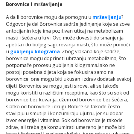
Borovnice i mršavljenje
A da li borovnice mogu da pomognu u
mršavljenju
?
Odgovor je da! Borovnice sadrže jedinjenje koje se zove
antocijanin koje ima pozitivan uticaj na metabolizam
masti i šećera u krvi. Ovo može dovesti do smanjenja
apetita i do boljeg sagorevanja masti, što može pomoći
u
gubljenju kilograma
. Zbog vlakana koje sadrže,
borovnice mogu doprineti ubrzanju metabolizma, što
potpomaže procesu gubljenja kilograma.Iako ne
postoji posebna dijeta koja se fokusira samo na
borovnice, one mogu biti ukusan i zdrav dodatak svakoj
dijeti. Borovnice se mogu jesti sirove, ali se takođe
mogu koristiti u različitim receptima, kao što su sok od
borovnice bez kuvanja, džem od borovnice bez šećera,
slatko od borovnice i drugi. Bobice se takođe često
stavljaju u smutije i konzumiraju ujutru, jer su dobar
izvor energije i vitamina. Sok od borovnice je takođe
zdrav, ali treba ga konzumirati umereno jer može biti
bogat šećerom.U svakom slučaju, borovnice su ukusno