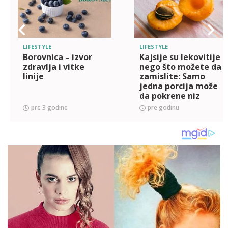
LIFESTYLE
LIFESTYLE
Borovnica – izvor
Kajsije su lekovitije
zdravlja i vitke
nego što možete da
linije
zamislite: Samo
jedna porcija može
da pokrene niz
pozitivnih promena
pre 3 godine
pre godinu
u telu