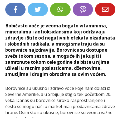
LIFESTYLE
EXTRA
Bobičasto voće je veoma bogato vitaminima,
mineralima i antioksidansima koji održavaju
zdravlje i štite od negativnih efekata oksidanata
i slobodnih radikala, a mnogi smatraju da su
borovnice najzdravije. Borovnice su dostupne
sveže tokom sezone, a moguće ih je kupiti i
zamrznute tokom cele godine da biste u njima
uživali u raznim poslasticama, džemovima,
smutijima i drugim obrocima sa ovim voćem.
Borovnice su ukusno i zdravo voće koje nam dolazi iz
Severne Amerike, a u Srbiju je stiglo tek početkom 20.
veka. Danas su borovnice široko rasprostranjene i
često se mogu naći u marketima i prodavnicama zdrave
hrane. Osim što su ukusne, borovnice su veoma važne