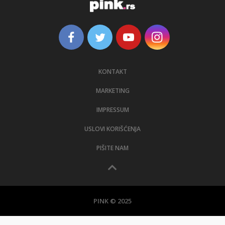
KONTAKT
MARKETING
IMPRESSUM
USLOVI KORIŠĆENJA
PIŠITE NAM
PINK © 2025