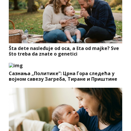
Šta dete nasleđuje od oca, a šta od majke? Sve
što treba da znate o genetici
Сазнања „Политике”: Црна Гора следећа у
војном савезу Загреба, Тиране и Приштине