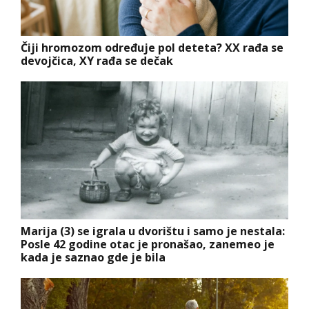
Čiji hromozom određuje pol deteta? XX rađa se
devojčica, XY rađa se dečak
Marija (3) se igrala u dvorištu i samo je nestala:
Posle 42 godine otac je pronašao, zanemeo je
kada je saznao gde je bila