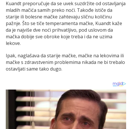
Kuandt preporučuje da se uvek suzdržite od ostavljanja
mladih mačića samih preko noći. Takođe ističe da
starije ili bolesne mačke zahtevaju sličnu količinu
pažnje. Što se tiče temperamenta mačke, Kuandt kaže
da je najviše dve noći prihvatljivo, pod uslovom da
mačka dobije sve obroke koje treba i da ne uzima
lekove.
Ipak, naglašava da starije mačke, mačke na lekovima ili
mačke s zdravstvenim problemima nikada ne bi trebalo
ostavljati same tako dugo.