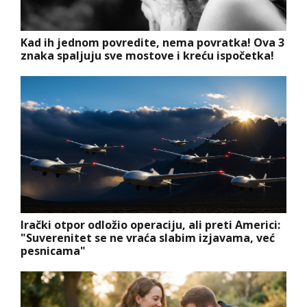
Kad ih jednom povredite, nema povratka! Ova 3
znaka spaljuju sve mostove i kreću ispočetka!
Irački otpor odložio operaciju, ali preti Americi:
"Suverenitet se ne vraća slabim izjavama, već
pesnicama"