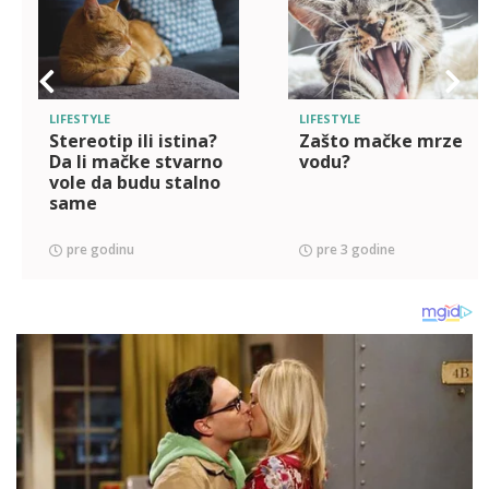
LIFESTYLE
LIFESTYLE
Stereotip ili istina?
Zašto mačke mrze
Da li mačke stvarno
vodu?
vole da budu stalno
same
pre godinu
pre 3 godine