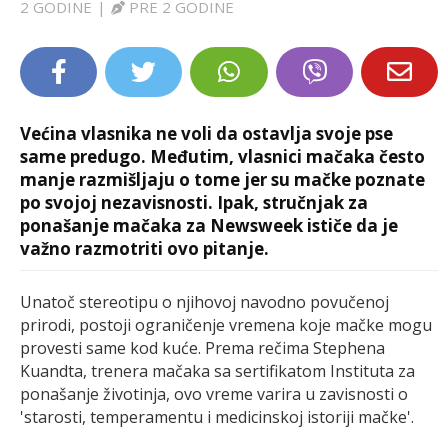
2 GODINE
|
PRE 2 GODINE
LIFESTYLE
EXTRA
Većina vlasnika ne voli da ostavlja svoje pse
same predugo. Međutim, vlasnici mačaka često
manje razmišljaju o tome jer su mačke poznate
po svojoj nezavisnosti. Ipak, stručnjak za
ponašanje mačaka za Newsweek ističe da je
važno razmotriti ovo pitanje.
Unatoč stereotipu o njihovoj navodno povučenoj
prirodi, postoji ograničenje vremena koje mačke mogu
provesti same kod kuće. Prema rečima Stephena
Kuandta, trenera mačaka sa sertifikatom Instituta za
ponašanje životinja, ovo vreme varira u zavisnosti o
'starosti, temperamentu i medicinskoj istoriji mačke'.