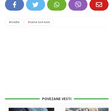
#
mačke
#
same kod kuće
POVEZANE VESTI