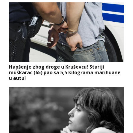
Hapšenje zbog droge u Kruševcu! Stariji
muškarac (65) pao sa 5,5 kilograma marihuane
u autu!