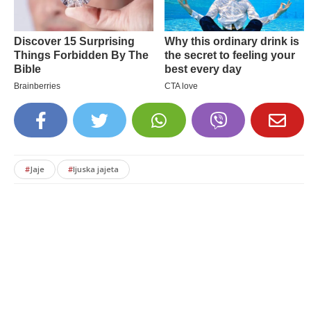
#
Jaje
#
ljuska jajeta