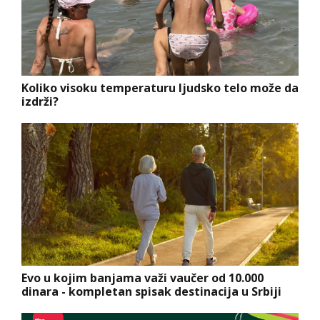
Koliko visoku temperaturu ljudsko telo može da
izdrži?
Evo u kojim banjama važi vaučer od 10.000
dinara - kompletan spisak destinacija u Srbiji