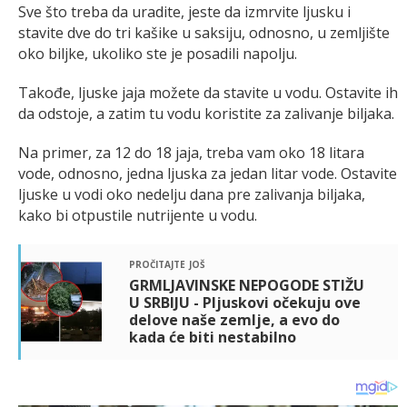
Sve što treba da uradite, jeste da izmrvite ljusku i
stavite dve do tri kašike u saksiju, odnosno, u zemljište
oko biljke, ukoliko ste je posadili napolju.
Takođe, ljuske jaja možete da stavite u vodu. Ostavite ih
da odstoje, a zatim tu vodu koristite za zalivanje biljaka.
Na primer, za 12 do 18 jaja, treba vam oko 18 litara
vode, odnosno, jedna ljuska za jedan litar vode. Ostavite
ljuske u vodi oko nedelju dana pre zalivanja biljaka,
kako bi otpustile nutrijente u vodu.
pročitajte još
GRMLJAVINSKE NEPOGODE STIŽU
U SRBIJU - Pljuskovi očekuju ove
delove naše zemlje, a evo do
kada će biti nestabilno