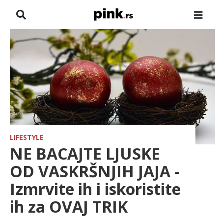
NASLOVNA
VESTI
ZADRUGA
SHOWBIZ
HRONIKA
LIFESTYLE
NE BACAJTE LJUSKE
FARMERI
OD VASKRŠNJIH JAJA -
Izmrvite ih i iskoristite
TV
ih za OVAJ TRIK
SPORT