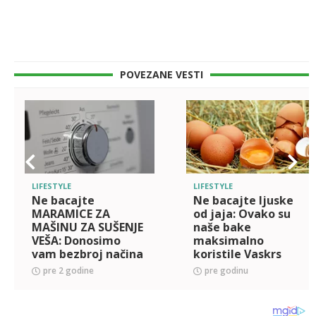
POVEZANE VESTI
LIFESTYLE
LIFESTYLE
Ne bacajte
Ne bacajte ljuske
MARAMICE ZA
od jaja: Ovako su
MAŠINU ZA SUŠENJE
naše bake
VEŠA: Donosimo
maksimalno
vam bezbroj načina
koristile Vaskrs
kako da ih opet
pre 2 godine
pre godinu
iskoristite