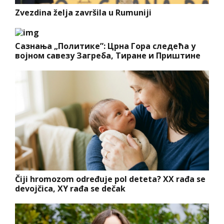
Zvezdina želja završila u Rumuniji
Сазнања „Политике”: Црна Гора следећа у
војном савезу Загреба, Тиране и Приштине
Čiji hromozom određuje pol deteta? XX rađa se
devojčica, XY rađa se dečak