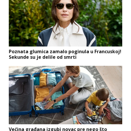
Poznata glumica zamalo poginula u Francuskoj!
Sekunde su je delile od smrti
Većina građana izgubi novac pre nego što