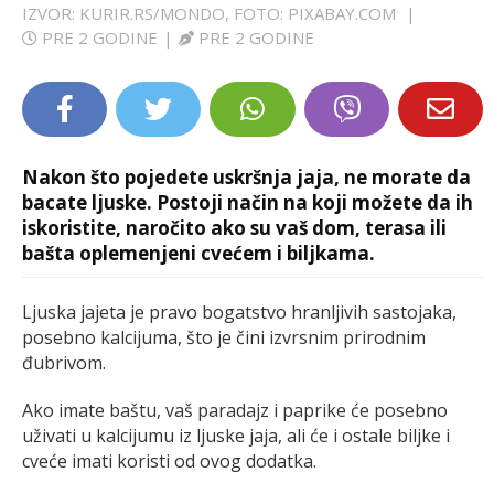
IZVOR: KURIR.RS/MONDO, FOTO: PIXABAY.COM
|
LIFESTYLE
PRE 2 GODINE
|
PRE 2 GODINE
EXTRA
Nakon što pojedete uskršnja jaja, ne morate da
bacate ljuske. Postoji način na koji možete da ih
iskoristite, naročito ako su vaš dom, terasa ili
bašta oplemenjeni cvećem i biljkama.
Ljuska jajeta je pravo bogatstvo hranljivih sastojaka,
posebno kalcijuma, što je čini izvrsnim prirodnim
đubrivom.
Ako imate baštu, vaš paradajz i paprike će posebno
uživati u kalcijumu iz ljuske jaja, ali će i ostale biljke i
cveće imati koristi od ovog dodatka.