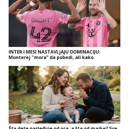
INTER I MESI NASTAVLjAJU DOMINACIJU:
Monterej "mora" da pobedi, ali kako
Šta dete nasleđuje od oca, a šta od majke? Sve