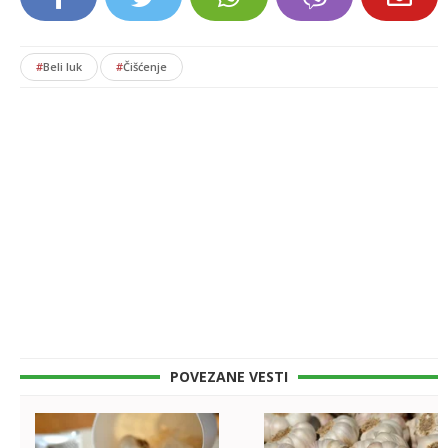
#
Beli luk
#
Čišćenje
POVEZANE VESTI