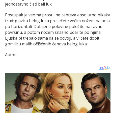
jednostavno čisti beli luk.
Postupak je veoma prost i ne zahteva apsolutno nikakv
trud: glavicu belog luka presečete većim nožem na pola
po horizontali. Dobijene polovine položite na ravnu
površinu, a potom nožem snažno udarite po njima.
Ljuska bi trebalo sama da se odvoji, a vi ćete dobiti
gomilicu malih očišćenih čenova belog luka!
Autor: