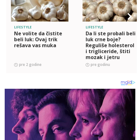
LIFESTYLE
LIFESTYLE
Ne volite da čistite
Da li ste probali beli
beli luk: Ovaj trik
luk crne boje?
rešava vas muka
Reguliše holesterol
i trigliceride, štiti
mozak i jetru
pre 2 godine
pre godinu