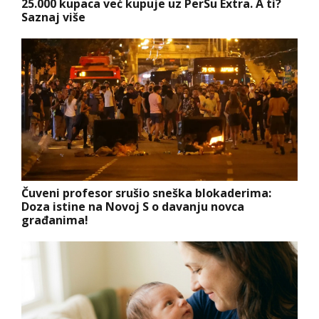
25.000 kupaca već kupuje uz PerSu Extra. A ti?
Saznaj više
Čuveni profesor srušio sneška blokaderima:
Doza istine na Novoj S o davanju novca
građanima!