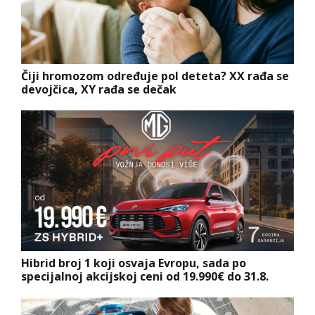
Čiji hromozom određuje pol deteta? XX rađa se
devojčica, XY rađa se dečak
Hibrid broj 1 koji osvaja Evropu, sada po
specijalnoj akcijskoj ceni od 19.990€ do 31.8.