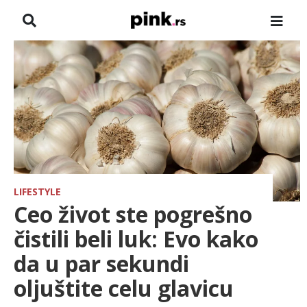
NASLOVNA
VESTI
ZADRUGA
SHOWBIZ
HRONIKA
LIFESTYLE
Ceo život ste pogrešno
FARMERI
čistili beli luk: Evo kako
da u par sekundi
TV
oljuštite celu glavicu
SPORT