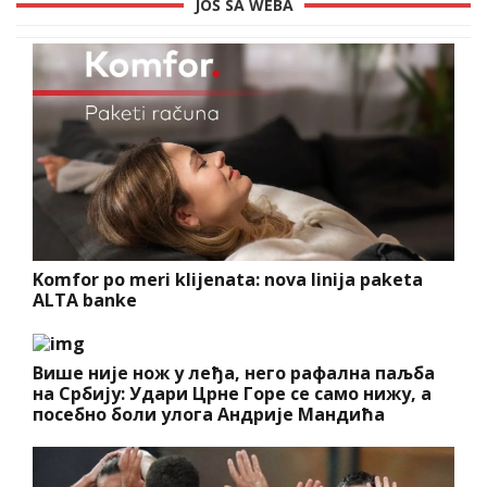
JOŠ SA WEBA
Komfor po meri klijenata: nova linija paketa
ALTA banke
Више није нож у леђа, него рафална паљба
на Србију: Удари Црне Горе се само нижу, а
посебно боли улога Андрије Мандића