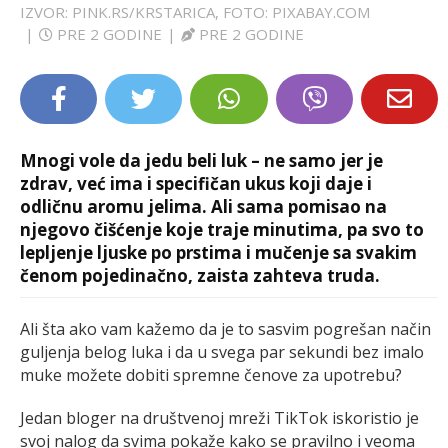
IZVOR: PINK.RS/KRSTARICA, FOTO: PIXABAY.COM
LIFESTYLE
|
PRE 2 GODINE
|
PRE 2 GODINE
EXTRA
Mnogi vole da jedu beli luk – ne samo jer je
zdrav, već ima i specifičan ukus koji daje i
odličnu aromu jelima. Ali sama pomisao na
njegovo čišćenje koje traje minutima, pa svo to
lepljenje ljuske po prstima i mučenje sa svakim
čenom pojedinačno, zaista zahteva truda.
Ali šta ako vam kažemo da je to sasvim pogrešan način
guljenja belog luka i da u svega par sekundi bez imalo
muke možete dobiti spremne čenove za upotrebu?
Jedan bloger na društvenoj mreži TikTok iskoristio je
svoj nalog da svima pokaže kako se pravilno i veoma