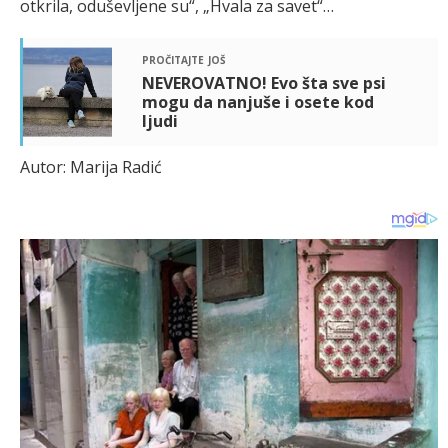
otkrila, oduševljene su“, „Hvala za savet“…
pročitajte još
NEVEROVATNO! Evo šta sve psi
mogu da nanjuše i osete kod
ljudi
Autor: Marija Radić