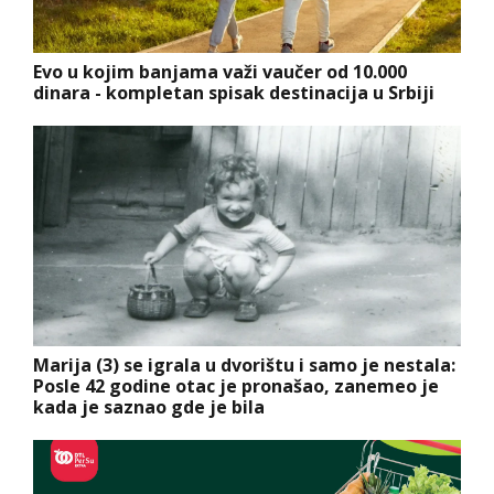
Evo u kojim banjama važi vaučer od 10.000
dinara - kompletan spisak destinacija u Srbiji
Marija (3) se igrala u dvorištu i samo je nestala:
Posle 42 godine otac je pronašao, zanemeo je
kada je saznao gde je bila