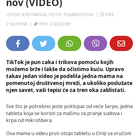
nov (VIDEO)
LIFESTYLE
IZVOR: KRSTARICA, FOTO: PIXABAY.COM
|
PRE
EXTRA
2 GODINE
|
PRE 2 GODINE
TikTok je pun caka i trikova pomoću kojih
možemo brže i lakše da očistimo kuću. Upravo
takav jedan video je podelila jedna mama na
pomenutoj društvenoj mreži, a ukoliko poslušate
njen savet, vaši tepisi će za tren oka zablistati.
Sve što je potrebno jeste poklopac od veće šerpe, jedna
tableta koja se koristi za mašinu za pranje sudova i
krpa od mikrofibera.
Ova mama u videu prvo otopi tabletu u činiji sa vrućom