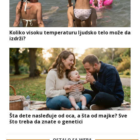
Koliko visoku temperaturu ljudsko telo može da
izdrži?
Šta dete nasleđuje od oca, a šta od majke? Sve
što treba da znate o genetici
OSTALO SA WEBA