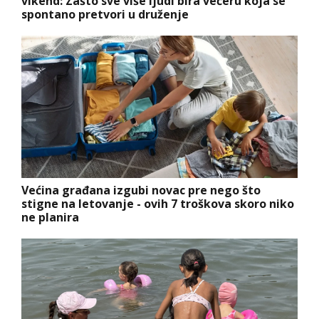
vikend: Zašto sve više ljudi bira večeru koja se
spontano pretvori u druženje
Većina građana izgubi novac pre nego što
stigne na letovanje - ovih 7 troškova skoro niko
ne planira