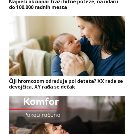
Najveći akcionar traži hitne poteze, na udaru
do 100.000 radnih mesta
Čiji hromozom određuje pol deteta? XX rađa se
devojčica, XY rađa se dečak