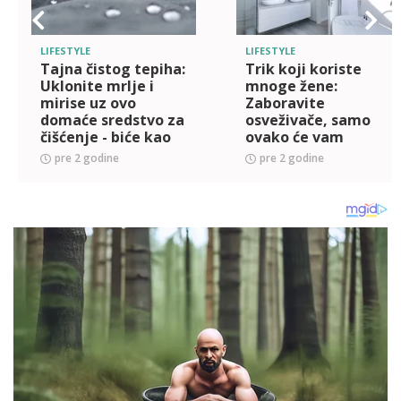
LIFESTYLE
LIFESTYLE
Tajna čistog tepiha:
Trik koji koriste
Uklonite mrlje i
mnoge žene:
mirise uz ovo
Zaboravite
domaće sredstvo za
osveživače, samo
čišćenje - biće kao
ovako će vam
nov
kupatilo biti
pre 2 godine
pre 2 godine
mirisno danima