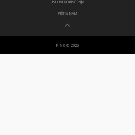
USLOVI KORIŠĆENJA
PIŠITE NAM
PINK © 2025