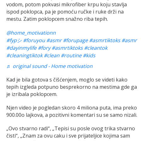
vodom, potom pokvasi mikrofiber krpu koju stavlja
ispod poklopca, pa je pomoću ručke i ruke drži na
mestu. Zatim poklopcem snažno riba tepih.
@home_motivationn
#fypシ
#foruyou
#asmr
#forupage
#asmrtiktoks
#asmr
#dayinmylife
#fory
#asmrtiktoks
#cleantok
#cleaningtiktok
#clean
#routine
#kids
♬ original sound - Home motivation
Kad je bila gotova s čišćenjem, moglo se videti kako
tepih izgleda potpuno besprekorno na mestima gde ga
je izribala poklopcem.
Njen video je pogledan skoro 4 miliona puta, ima preko
900.00o lajkova, a pozitivni komentari su se samo nizali.
„Ovo stvarno radi“, „Tepisi su posle ovog trika stvarno
čisti“, „Znam za ovu caku i sve prijateljice kojima sam