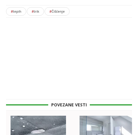
#
tepih
#
trik
#
Čišćenje
POVEZANE VESTI