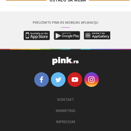
PREUZMITE PINK.RS MOBILNU APLIKACIJU
KONTAKT
MARKETING
IMPRESSUM