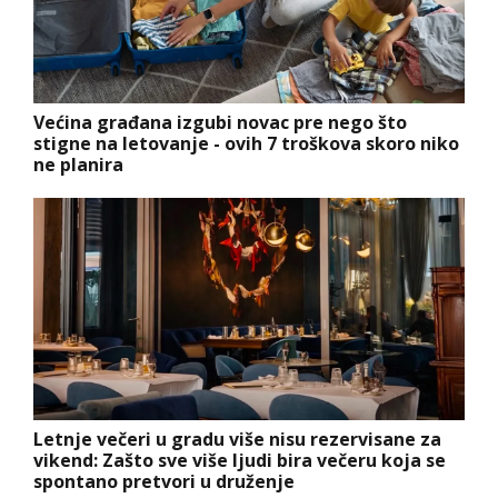
Većina građana izgubi novac pre nego što
stigne na letovanje - ovih 7 troškova skoro niko
ne planira
Letnje večeri u gradu više nisu rezervisane za
vikend: Zašto sve više ljudi bira večeru koja se
spontano pretvori u druženje