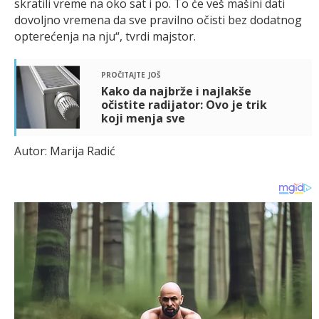
skratili vreme na oko sat i po. To će veš mašini dati
dovoljno vremena da sve pravilno očisti bez dodatnog
opterećenja na nju“, tvrdi majstor.
pročitajte još
Kako da najbrže i najlakše
očistite radijator: Ovo je trik
koji menja sve
Autor: Marija Radić