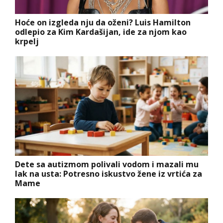
Hoće on izgleda nju da oženi? Luis Hamilton
odlepio za Kim Kardašijan, ide za njom kao
krpelj
Dete sa autizmom polivali vodom i mazali mu
lak na usta: Potresno iskustvo žene iz vrtića za
Mame