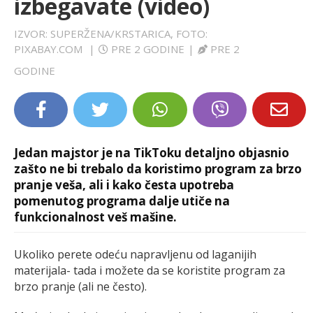
izbegavate (video)
LIFESTYLE
IZVOR: SUPERŽENA/KRSTARICA, FOTO:
PIXABAY.COM
|
PRE 2 GODINE
|
PRE 2
EXTRA
GODINE
Jedan majstor je na TikToku detaljno objasnio
zašto ne bi trebalo da koristimo program za brzo
pranje veša, ali i kako česta upotreba
pomenutog programa dalje utiče na
funkcionalnost veš mašine.
Ukoliko perete odeću napravljenu od laganijih
materijala- tada i možete da se koristite program za
brzo pranje (ali ne često).