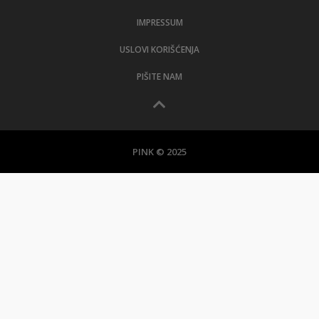
IMPRESSUM
USLOVI KORIŠĆENJA
PIŠITE NAM
PINK © 2025