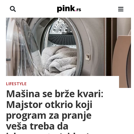
NASLOVNA
VESTI
ZADRUGA
SHOWBIZ
HRONIKA
LIFESTYLE
Mašina se brže kvari:
FARMERI
Majstor otkrio koji
program za pranje
TV
veša treba da
SPORT