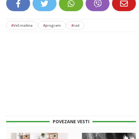
#
Veš mašina
#
program
#
rad
POVEZANE VESTI