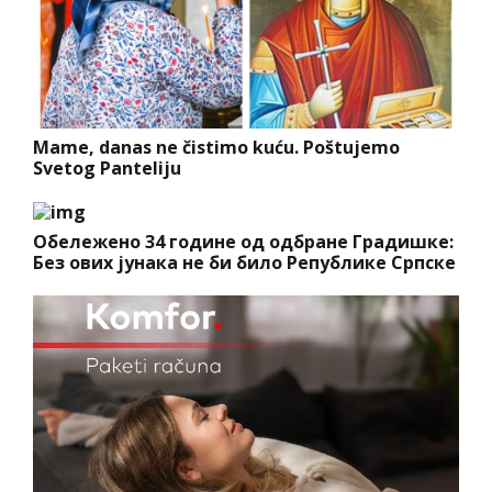
Mame, danas ne čistimo kuću. Poštujemo
Svetog Panteliju
Обележено 34 године од одбране Градишке:
Без ових јунака не би било Републике Српске