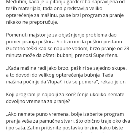
Međutim, kada je u pitanju garderoba napravljena od
težih materijala, tada ona predstavlja veliko
opterećenje za mašinu, pa se brzi program za pranje
nikako ne preporučuje.
Pomenuti majstor je za objašnjenje problema dao
primer pranja peškira. S obzirom da peškiri postanu
izuzetno teški kad se napune vodom, brzo pranje od 28
minuta može da ošteti bubanj, prenosi Superžena.
„Kada mašina radi jako brzo, peškiri se zajedno skupe,
a to dovodi do velikog opterećenja bubnja. Tada
mašina počinje da \’lupa\’ i da se pomera“, rekao je on.
Koji program je najbolji za korišćenje ukoliko nemate
dovoljno vremena za pranje?
„Ako nemate puno vremena, bolje izaberite program
pranja veša za pamučne stvari, što obično traje oko dva
i po sata. Zatim pritisnite postavku brzine kako biste