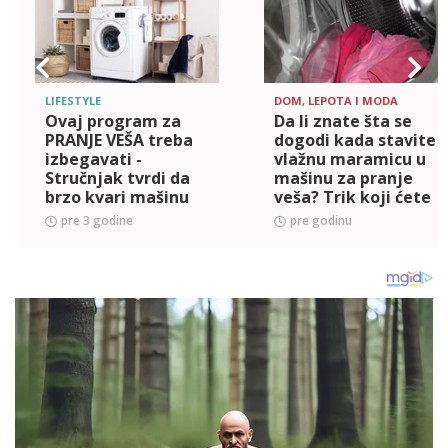
LIFESTYLE
DOM, LEPOTA I MODA
Ovaj program za
Da li znate šta se
PRANJE VEŠA treba
dogodi kada stavite
izbegavati -
vlažnu maramicu u
Stručnjak tvrdi da
mašinu za pranje
brzo kvari mašinu
veša? Trik koji ćete
(VIDEO)
od koristiti stalno
pre 3 godine
pre godinu