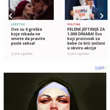
LIFESTYLE
POLITIKA
Ove su 4 greške
PELENE JEFTINIJE ZA
koje nikada ne
1.000 DINARA! Evo
smete da pravite
koji proizvodi za
posle seksa!
bebe će biti sniženi
u okviru akcije
'Najbolja cena'
pre 2 godine
pre 2 godine