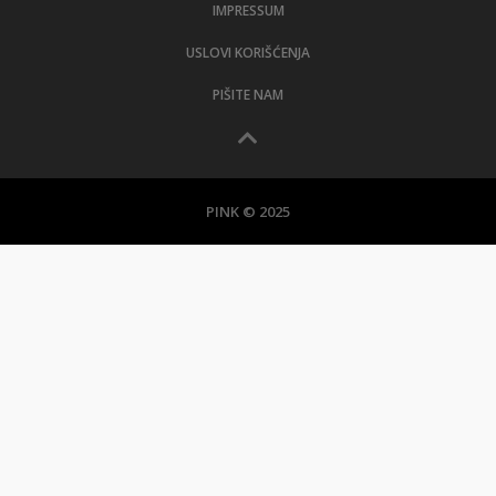
IMPRESSUM
USLOVI KORIŠĆENJA
PIŠITE NAM
PINK © 2025