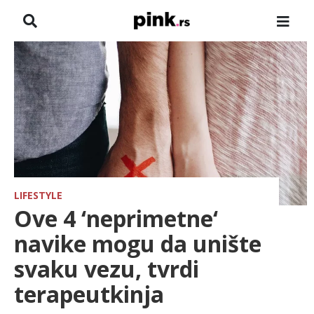
NASLOVNA
VESTI
ZADRUGA
SHOWBIZ
HRONIKA
LIFESTYLE
Ove 4 ‘neprimetne‘
FARMERI
navike mogu da unište
svaku vezu, tvrdi
TV
terapeutkinja
SPORT