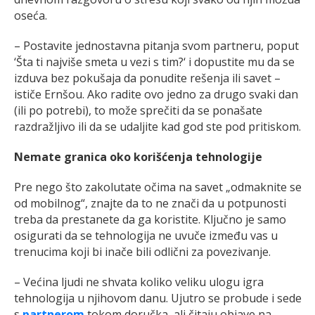
oseća.
– Postavite jednostavna pitanja svom partneru, poput
‘Šta ti najviše smeta u vezi s tim?‘ i dopustite mu da se
izduva bez pokušaja da ponudite rešenja ili savet –
ističe Ernšou. Ako radite ovo jedno za drugo svaki dan
(ili po potrebi), to može sprečiti da se ponašate
razdražljivo ili da se udaljite kad god ste pod pritiskom.
Nemate granica oko korišćenja tehnologije
Pre nego što zakolutate očima na savet „odmaknite se
od mobilnog“, znajte da to ne znači da u potpunosti
treba da prestanete da ga koristite. Ključno je samo
osigurati da se tehnologija ne uvuče između vas u
trenucima koji bi inače bili odlični za povezivanje.
– Većina ljudi ne shvata koliko veliku ulogu igra
tehnologija u njihovom danu. Ujutro se probude i sede
s
partnerom
tokom doručka, ali čitaju objave na