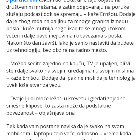
društvenim mrežama, a zatim odgovaraju na poruke i
slušaju podcast dok se spremaju – kaže Ernšou. Dodaje
da je zbog rada na daljinu za mnoge granica između
posla i kuće mutnija nego ikad te se mnogi i tokom
večeri i dalje bave mejlovima i obavezama s posla.
Nakon što dan završi, lako je samo nastaviti da budete
uz tehnologiju, bez obzira na radno mesto.
– Možda sedite zajedno na kauču, TV je upaljen, ali vi
ste i dalje svako na svojim uređajima i u svojim mislima
– kaže Ernšou. Dodaje da ipak ne misli da je tehnologija
uvek loša stvar za vezu.
– Dvoje ljudi može ležati u krevetu i gledati zajedno
smešne klipove, to zasta može da podstakne
povezanost – objašnjava ona.
Tek kada vam postane navika da je svako na svom
mobilnom i laptopu celo veče, odnosno u vreme kada