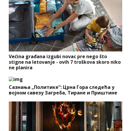
Većina građana izgubi novac pre nego što
stigne na letovanje - ovih 7 troškova skoro niko
ne planira
Сазнања „Политике”: Црна Гора следећа у
војном савезу Загреба, Тиране и Приштине