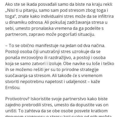
Ako ste se ikada posvađali samo da biste na kraju rekli:
„Nisi ti u pitanju, samo sam pod stresom zbog toga i
toga“, znate kako individualni stres može da se infiltrira
u dinamiku odnosa. Ali pokušaj zadržavanja stresa u
sebi, umesto pronalaska vremena da ga podelite s
partnerom, zapravo može pogoršati situaciju.
– To se obično manifestuje na jedan od dva načina.
Postoji osoba čiji unutrašnji stres uzrokuje da se
ponaša mrzovoljno ili razdražljivo, a postoji i osoba
koja se samo zatvori i izoluje. Obe navike su loše i teško
ih se možemo rešiti jer su to prirodne strategije
suočavanja sa stresom. Ali takođe će s vremenom
stvoriti nepotrebnu napetost i udaljenost – kaže
Ernšou.
Protivotrov? Iskoristite svoje partnerstvo kako biste
zajedno prebrodili stres, umesto da dopustite vas on
uništi. To zahteva da se obe osobe posvete kratkom
dnevnom razgovoru o stresu koji svako od njih možda