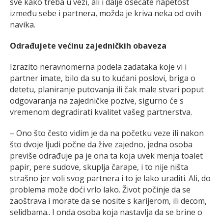
sve kako treba u vezi, ali i dalje osećate napetost
između sebe i partnera, možda je kriva neka od ovih
navika.
Odrađujete većinu zajedničkih obaveza
Izrazito neravnomerna podela zadataka koje vi i
partner imate, bilo da su to kućani poslovi, briga o
detetu, planiranje putovanja ili čak male stvari poput
odgovaranja na zajedničke pozive, sigurno će s
vremenom degradirati kvalitet vašeg partnerstva.
– Ono što često vidim je da na početku veze ili nakon
što dvoje ljudi počne da žive zajedno, jedna osoba
previše odrađuje pa je ona ta koja uvek menja toalet
papir, pere sudove, skuplja čarape, i to nije ništa
strašno jer voli svog partnera i to je lako uraditi. Ali, do
problema može doći vrlo lako. Život počinje da se
zaoštrava i morate da se nosite s karijerom, ili decom,
selidbama.. I onda osoba koja nastavlja da se brine o