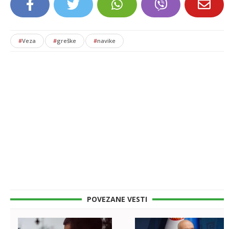
#
Veza
#
greške
#
navike
POVEZANE VESTI