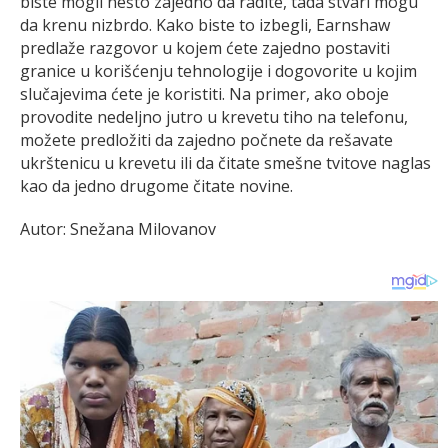
biste mogli nešto zajedno da radite, tada stvari mogu
da krenu nizbrdo. Kako biste to izbegli, Earnshaw
predlaže razgovor u kojem ćete zajedno postaviti
granice u korišćenju tehnologije i dogovorite u kojim
slučajevima ćete je koristiti. Na primer, ako oboje
provodite nedeljno jutro u krevetu tiho na telefonu,
možete predložiti da zajedno počnete da rešavate
ukrštenicu u krevetu ili da čitate smešne tvitove naglas
kao da jedno drugome čitate novine.
Autor: Snežana Milovanov