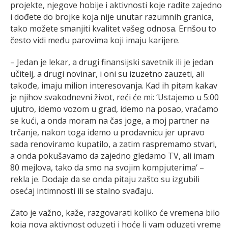
projekte, njegove hobije i aktivnosti koje radite zajedno
i dođete do brojke koja nije unutar razumnih granica,
tako možete smanjiti kvalitet vašeg odnosa. Ernšou to
često vidi među parovima koji imaju karijere.
– Jedan je lekar, a drugi finansijski savetnik ili je jedan
učitelj, a drugi novinar, i oni su izuzetno zauzeti, ali
takođe, imaju milion interesovanja. Kad ih pitam kakav
je njihov svakodnevni život, reći će mi: ‘Ustajemo u 5:00
ujutro, idemo vozom u grad, idemo na posao, vraćamo
se kući, a onda moram na čas joge, a moj partner na
trčanje, nakon toga idemo u prodavnicu jer upravo
sada renoviramo kupatilo, a zatim raspremamo stvari,
a onda pokušavamo da zajedno gledamo TV, ali imam
80 mejlova, tako da smo na svojim kompjuterima‘ –
rekla je. Dodaje da se onda pitaju zašto su izgubili
osećaj intimnosti ili se stalno svađaju.
Zato je važno, kaže, razgovarati koliko će vremena bilo
koja nova aktivnost oduzeti i hoće li vam oduzeti vreme