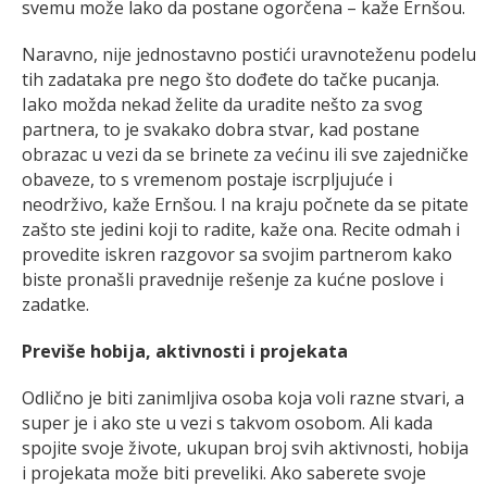
svemu može lako da postane ogorčena – kaže Ernšou.
Naravno, nije jednostavno postići uravnoteženu podelu
tih zadataka pre nego što dođete do tačke pucanja.
Iako možda nekad želite da uradite nešto za svog
partnera, to je svakako dobra stvar, kad postane
obrazac u vezi da se brinete za većinu ili sve zajedničke
obaveze, to s vremenom postaje iscrpljujuće i
neodrživo, kaže Ernšou. I na kraju počnete da se pitate
zašto ste jedini koji to radite, kaže ona. Recite odmah i
provedite iskren razgovor sa svojim partnerom kako
biste pronašli pravednije rešenje za kućne poslove i
zadatke.
Previše hobija, aktivnosti i projekata
Odlično je biti zanimljiva osoba koja voli razne stvari, a
super je i ako ste u vezi s takvom osobom. Ali kada
spojite svoje živote, ukupan broj svih aktivnosti, hobija
i projekata može biti preveliki. Ako saberete svoje