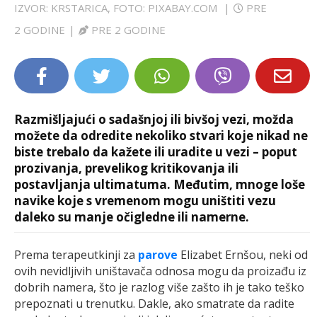
IZVOR: KRSTARICA, FOTO: PIXABAY.COM
|
PRE
LIFESTYLE
2 GODINE
|
PRE 2 GODINE
EXTRA
Razmišljajući o sadašnjoj ili bivšoj vezi, možda
možete da odredite nekoliko stvari koje nikad ne
biste trebalo da kažete ili uradite u vezi – poput
prozivanja, prevelikog kritikovanja ili
postavljanja ultimatuma. Međutim, mnoge loše
navike koje s vremenom mogu uništiti vezu
daleko su manje očigledne ili namerne.
Prema terapeutkinji za
parove
Elizabet Ernšou, neki od
ovih nevidljivih uništavača odnosa mogu da proizađu iz
dobrih namera, što je razlog više zašto ih je tako teško
prepoznati u trenutku. Dakle, ako smatrate da radite