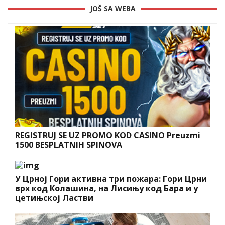
JOŠ SA WEBA
REGISTRUJ SE UZ PROMO KOD CASINO Preuzmi
1500 BESPLATNIH SPINOVA
У Црној Гори активна три пожара: Гори Црни
врх код Колашина, на Лисињу код Бара и у
цетињској Ластви