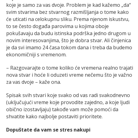
koje je samo za vas dvoje. Problem je kad kažemo „da“
svim stvarima bez stvarnog razmišljanja o tome kako
će uticati na celokupnu sliku. Prema njenom iskustvu,
to se često događa parovima u kojima oboje
pokušavaju da budu istinska podrška jedno drugom u
novim interesovanjima, što je dobra stvar. Ali činjenica
je da svi imamo 24 časa tokom dana i treba da budemo
ekonomičniji s vremenom.
– Razgovarajte o tome koliko će vremena realno trajati
nova stvar i hoće li oduzeti vreme nečemu što je važno
za vas dvoje – kaže ona.
Spisak svih stvari koje svako od vas radi svakodnevno
(uključujući vreme koje provodite zajedno, a koje ljudi
obično izostavljaju) takođe vam može pomoći da
shvatite kako najbolje postaviti prioritete.
Dopuštate da vam se stres nakupi