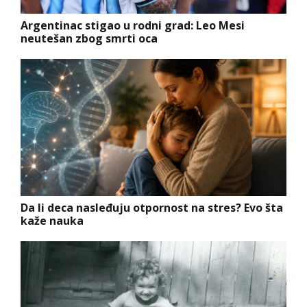
Argentinac stigao u rodni grad: Leo Mesi
neutešan zbog smrti oca
Da li deca nasleđuju otpornost na stres? Evo šta
kaže nauka