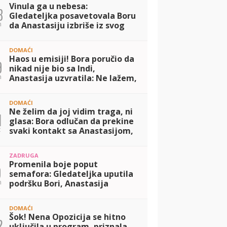
Vinula ga u nebesa:
8
Gledateljka posavetovala Boru
n
da Anastasiju izbriše iz svog
života, nju prilepila za dno!
(VIDEO)
DOMAĆI
Haos u emisiji! Bora poručio da
9
nikad nije bio sa Indi,
n
Anastasija uzvratila: Ne lažem,
ponavljam njegove reči!
(VIDEO)
DOMAĆI
Ne želim da joj vidim traga, ni
1
glasa: Bora odlučan da prekine
t
svaki kontakt sa Anastasijom,
nakon poniženja koje mu je
priredila! (VIDEO)
ZADRUGA
Promenila boje poput
9
semafora: Gledateljka uputila
n
podršku Bori, Anastasija
odmah reagovala, pa zapenila
poput ekspres lonca! (VIDEO)
DOMAĆI
Šok! Nena Opozicija se hitno
2
uključila u program, priznala