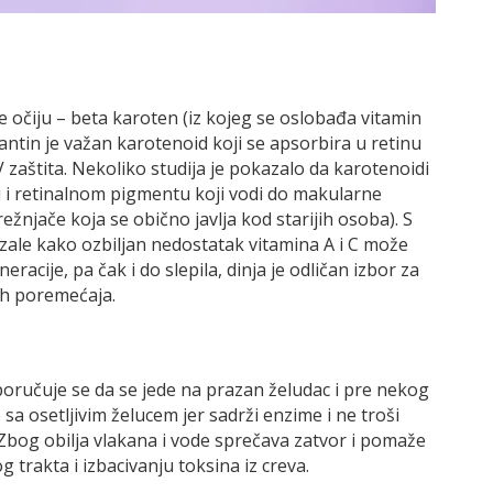
je očiju – beta karoten (iz kojeg se oslobađa vitamin
santin je važan karotenoid koji se apsorbira u retinu
 zaštita. Nekoliko studija je pokazalo da karotenoidi
i i retinalnom pigmentu koji vodi do makularne
ežnjače koja se obično javlja kod starijih osoba). S
zale kako ozbiljan nedostatak vitamina A i C može
acije, pa čak i do slepila, dinja je odličan izbor za
ih poremećaja.
eporučuje se da se jede na prazan želudac i pre nekog
sa osetljivim želucem jer sadrži enzime i ne troši
Zbog obilja vlakana i vode sprečava zatvor i pomaže
 trakta i izbacivanju toksina iz creva.