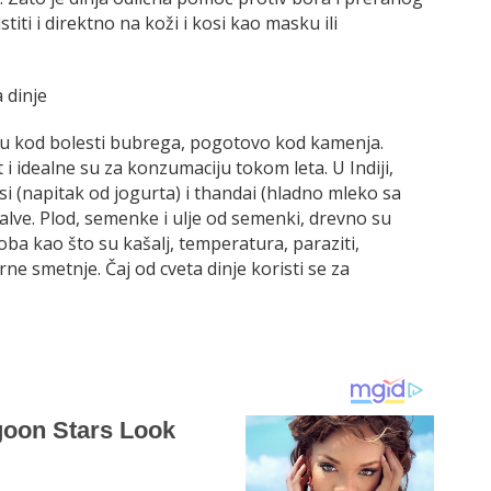
titi i direktno na koži i kosi kao masku ili
 dinje
u kod bolesti bubrega, pogotovo kod kamenja.
i idealne su za konzumaciju tokom leta. U Indiji,
i (napitak od jogurta) i thandai (hladno mleko sa
halve. Plod, semenke i ulje od semenki, drevno su
oba kao što su kašalj, temperatura, paraziti,
e smetnje. Čaj od cveta dinje koristi se za