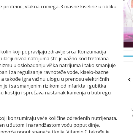
e proteine, vlakna i omega-3 masne kiseline u obliku
i kolin koji popravljaju zdravlje srca. Konzumacija
aciji nivoa natrijuma što je važno kod tretmana
nizmu u oslobađanju viška natrijuma i tako smanjuje
eban i za regulisanje ravnoteže vode, kiselo-bazne
 a takođe igra važnu ulogu u prenosu električnih
 je i sa smanjenim rizikom od infarkta i gubitka
nu kostiju i sprečava nastanak kamenja u bubregu.
i koji konzumiraju veće količine određenih nutrijenata.
ađen u žutom i narandžastom voću poput dinje,
povrća poput spanaća i kelja. Vitamin C takođe je