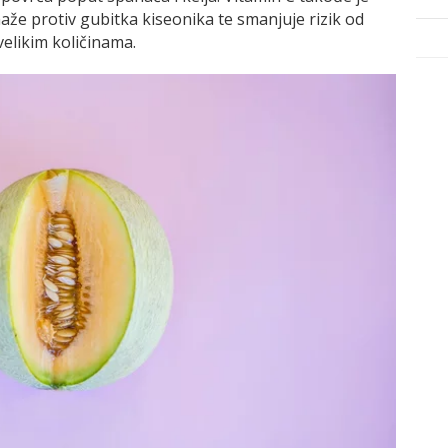
maže protiv gubitka kiseonika te smanjuje rizik od
 velikim količinama.