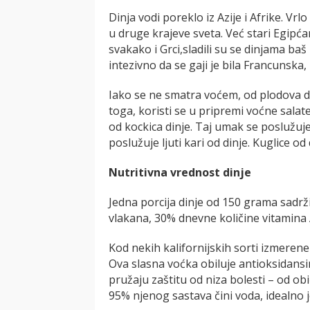
Dinja vodi poreklo iz Azije i Afrike. Vrl
u druge krajeve sveta. Već stari Egipćan
svakako i Grci,sladili su se dinjama baš
intezivno da se gaji je bila Francunska, 
Iako se ne smatra voćem, od plodova d
toga, koristi se u pripremi voćne sala
od kockica dinje. Taj umak se poslužuje uz
poslužuje ljuti kari od dinje. Kuglice od
Nutritivna vrednost dinje
Jedna porcija dinje od 150 grama sadrži: 
vlakana, 30% dnevne količine vitamina 
Kod nekih kalifornijskih sorti izmeren
Ova slasna voćka obiluje antioksidans
pružaju zaštitu od niza bolesti – od ob
95% njenog sastava čini voda, idealno j