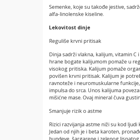
Semenke, koje su takođe jestive, sadrž
alfa-linolenske kiseline.
Lekovitost dinje
Reguliše krvni pritisak
Dinja sadrži vlakna, kalijum, vitamin C 
hrane bogate kalijumom pomaže u regul
visokog pritiska. Kalijum pomaže orga
povišen krvni pritisak. Kalijum je potr
ravnoteže i neuromuskularne funkcije,
impulsa do srca. Unos kalijuma povezan
mišićne mase. Ovaj mineral čuva gusti
Smanjuje rizik o astme
Rizici razvijanja astme niži su kod ljud
Jedan od njih je i beta karoten, pron
bundeve, šargarepe i zelenog lisnatog 