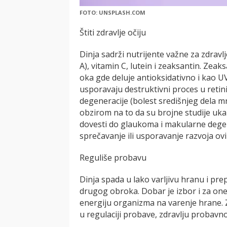
FOTO: UNSPLASH.COM
Štiti zdravlje očiju
Dinja sadrži nutrijente važne za zdravl
A), vitamin C, lutein i zeaksantin. Zeak
oka gde deluje antioksidativno i kao UV
usporavaju destruktivni proces u retin
degeneracije (bolest središnjeg dela mr
obzirom na to da su brojne studije uka
dovesti do glaukoma i makularne degener
sprečavanje ili usporavanje razvoja ov
Reguliše probavu
Dinja spada u lako varljivu hranu i pr
drugog obroka. Dobar je izbor i za one 
energiju organizma na varenje hrane. 
u regulaciji probave, zdravlju probavnog