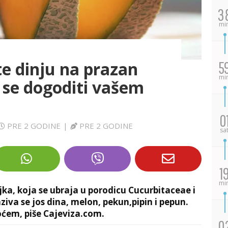
3
mi
te dinju na prazan
5
mi
 se dogoditi vašem
0
PRE 2 GODINE
|
PRE 2 GODINE
sa
1
mi
ljka, koja se ubraja u porodicu Cucurbitaceae i
va se jos dina, melon, pekun,pipin i pepun.
ćem, piše Cajeviza.com.
0