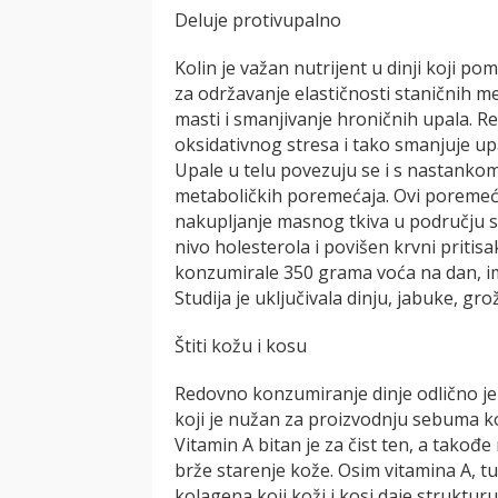
Deluje protivupalno
Kolin je važan nutrijent u dinji koji po
za održavanje elastičnosti staničnih m
masti i smanjivanje hroničnih upala.
oksidativnog stresa i tako smanjuje up
Upale u telu povezuju se i s nastank
metaboličkih poremećaja. Ovi poremećaji
nakupljanje masnog tkiva u području s
nivo holesterola i povišen krvni pritisa
konzumirale 350 grama voća na dan, ima
Studija je uključivala dinju, jabuke, gr
Štiti kožu i kosu
Redovno konzumiranje dinje odlično je 
koji je nužan za proizvodnju sebuma koji
Vitamin A bitan je za čist ten, a takođ
brže starenje kože. Osim vitamina A, tu
kolagena koji koži i kosi daje struktur