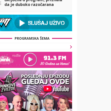
a
da je duboko razočarana
Borom Santanom, pa osetila
njegov prekor na svojoj koži!
(VIDEO)
PROGRAMSKA ŠEMA