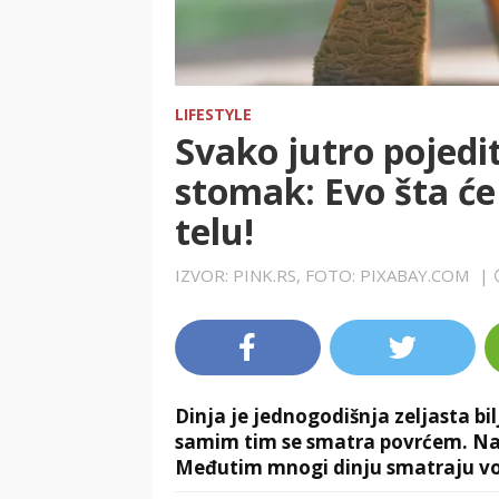
LIFESTYLE
Svako jutro pojedi
stomak: Evo šta će
telu!
IZVOR: PINK.RS, FOTO: PIXABAY.COM
|
Dinja je jednogodišnja zeljasta bi
samim tim se smatra povrćem. Nazi
Međutim mnogi dinju smatraju vo