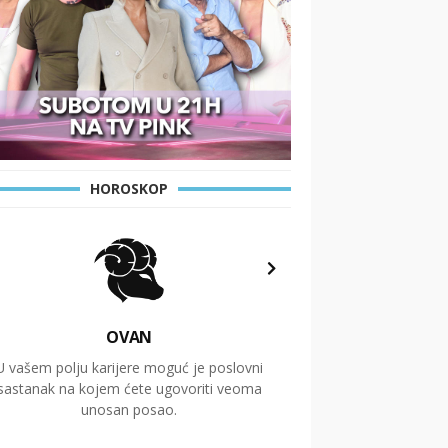
HOROSKOP
OVAN
U vašem polju karijere moguć je poslovni
Putovanja i čitav niz
sastanak na kojem ćete ugovoriti veoma
glavnu temu ovog 
unosan posao.
temelje dugoro