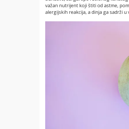
važan nutrijent koji štiti od astme, po
alergijskih reakcija, a dinja ga sadrži u