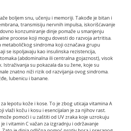
maže boljem snu, učenju i memoriji. Takođe je bitan i
embrana, transmisiju nervnih impulsa, iskorišćavanje
 Redovno konzumiranje dinje pomaže u smanjenju
alne procese koji mogu dovesti do razvoja artritisa.
om metaboličkog sindroma koji označava grupu
 se ispoljavaju kao insulinska rezistencija,
tomaka (abdominalna ili centralna gojaznost), visok
k. Istraživanja su pokazala da su žene, koje su
le znatno niži rizik od razvijanja ovog sindroma.
ožđe, lubenicu i banane.
za lepotu kože i kose. To je zbog uticaja vitamina A
 vlaži kožu i kosu i esencijalan je za njihov rast.
e može pomoći i u zaštiti od UV zraka koje uzrokuju
 je i vitamin C važan za izgradnju i održavanje
u. Zato je dinja odlična pomoć protiv bora i preranog