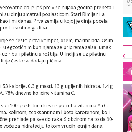
sat
o verovatno da je još pre više hiljada godina preneta i
i su dinju smatrali poslasticom. Stari Rimljani, a
 kao i mi danas. Prva zemlja u kojoj je dinja počela
pre tri stotine godina.
inje se često pravi kompot, džem, marmelada. Osim
te, u egzotičnim kuhinjama se priprema salsa, umak
 ribu i piletinu s roštilja. U Indiji se uz piletinu
 dinje često se dodaju pićima.
53 kalorije, 0,3 g masti, 13 g ugljenih hidrata, 1,4 g
A, 78% dnevne količine vitamina C.
e su i 100-postotne dnevne potreba vitamina A i C.
ima, kolinom, zeaksantinom i beta karotenom, koji
ične prehlade pa sve do raka. S obzirom na to da 90-
e voće za hidrataciju tokom vrućih letnjih dana.