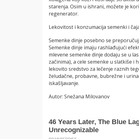
starenja. Osim u ishrani, možete je koris
regenerator.
Lekovitost i konzumacija semenki i čaja
Semenke dinje posebno se preporučuj
Semenke dinje imaju rashlađujući efekt 
mlevene semenke dinje dodaju se u lass
začinima), a cele semenke u slatkiše i 
lekovito sredstvo za lečenje raznih teg
želudačne, probavne, bubrežne i urinarn
iskašljavanje.
Autor: Snežana Milovanov