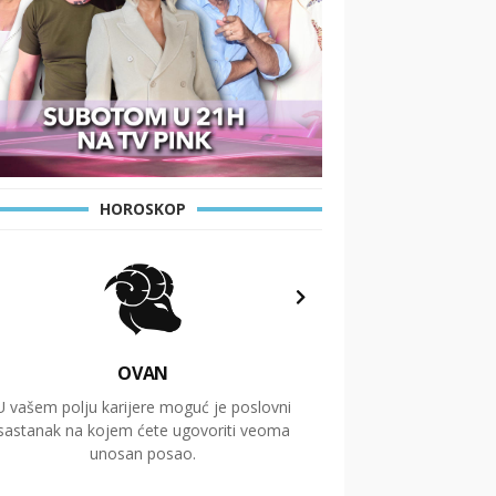
HOROSKOP
OVAN
U vašem polju karijere moguć je poslovni
Putovanja i čitav niz
sastanak na kojem ćete ugovoriti veoma
glavnu temu ovog 
unosan posao.
temelje dugoro