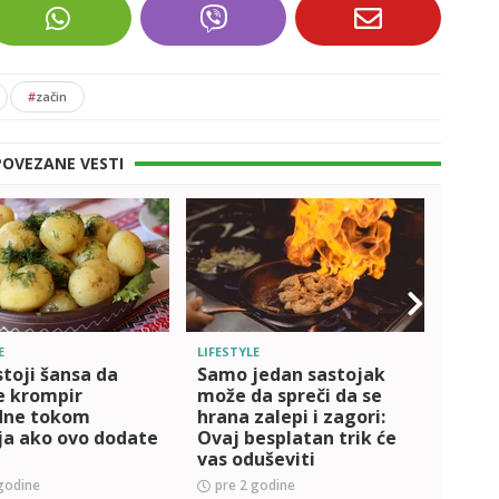
#
začin
POVEZANE VESTI
E
LIFESTYLE
LIFEST
toji šansa da
Samo jedan sastojak
Hrska
e krompir
može da spreči da se
iz re
dne tokom
hrana zalepi i zagori:
3 gre
ja ako ovo dodate
Ovaj besplatan trik će
svoj
u
vas oduševiti
godine
pre 2 godine
pre 