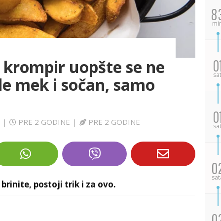
8
mi
 krompir uopšte se ne
0
sa
ude mek i sočan, samo
0
|
PRE 2 GODINE
|
PRE 2 GODINE
sa
0
sat
rinite, postoji trik i za ovo.
0