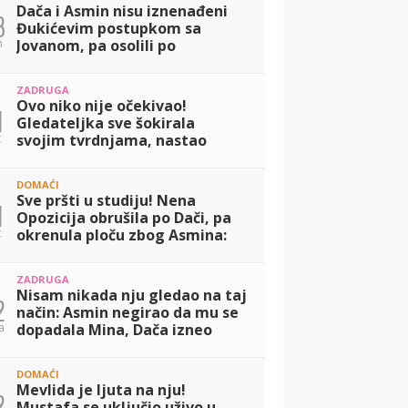
Dača i Asmin nisu iznenađeni
3
Đukićevim postupkom sa
n
Jovanom, pa osolili po
njegovom odnosu sa Aneli:
Mislim da su glumili! (VIDEO)
ZADRUGA
Ovo niko nije očekivao!
1
Gledateljka sve šokirala
t
svojim tvrdnjama, nastao
potpuni haos: Slao mi je
intimne slike (VIDEO)
DOMAĆI
Sve pršti u studiju! Nena
1
Opozicija obrušila po Dači, pa
t
okrenula ploču zbog Asmina:
Svi su mi okrenuli leđa zbog
Maje (VIDEO)
ZADRUGA
Nisam nikada nju gledao na taj
2
način: Asmin negirao da mu se
a
dopadala Mina, Dača izneo
drugačiji stav! (VIDEO)
DOMAĆI
Mevlida je ljuta na nju!
2
Mustafa se uključio uživo u