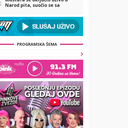
a
Narod pita, suočio se sa
Dačom, pa otkrio u kakvom je
odnosu sa Majom! (VIDEO)
PROGRAMSKA ŠEMA