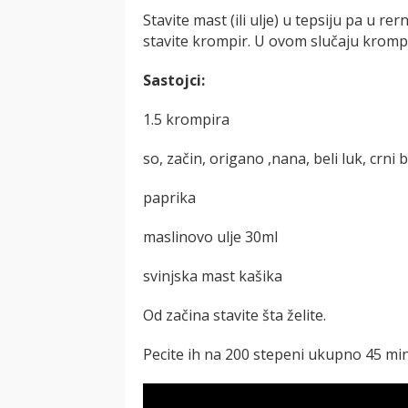
Stavite mast (ili ulje) u tepsiju pa u re
stavite krompir. U ovom slučaju krompir 
Sastojci:
1.5 krompira
so, začin, origano ,nana, beli luk, crni 
paprika
maslinovo ulje 30ml
svinjska mast kašika
Od začina stavite šta želite.
Pecite ih na 200 stepeni ukupno 45 min