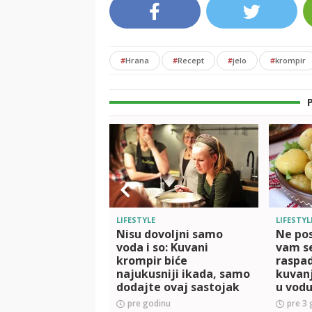
#
Hrana
#
Recept
#
jelo
#
krompir
LIFESTYLE
LIFESTYL
Nisu dovoljni samo
Ne pos
voda i so: Kuvani
vam s
krompir biće
raspa
najukusniji ikada, samo
kuvan
dodajte ovaj sastojak
u vod
pre godinu
pre 3 