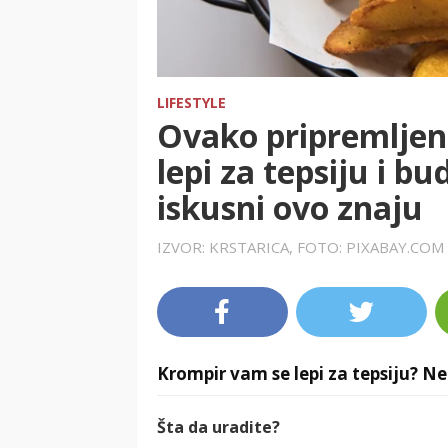
LIFESTYLE
Ovako pripremljen
lepi za tepsiju i b
iskusni ovo znaju
IZVOR: KRSTARICA, FOTO: PIXABAY.COM
Krompir vam se lepi za tepsiju? Ne b
Šta da uradite?