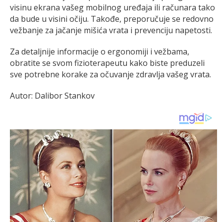
visinu ekrana vašeg mobilnog uređaja ili računara tako
da bude u visini očiju. Takođe, preporučuje se redovno
vežbanje za jačanje mišića vrata i prevenciju napetosti.
Za detaljnije informacije o ergonomiji i vežbama,
obratite se svom fizioterapeutu kako biste preduzeli
sve potrebne korake za očuvanje zdravlja vašeg vrata.
Autor: Dalibor Stankov