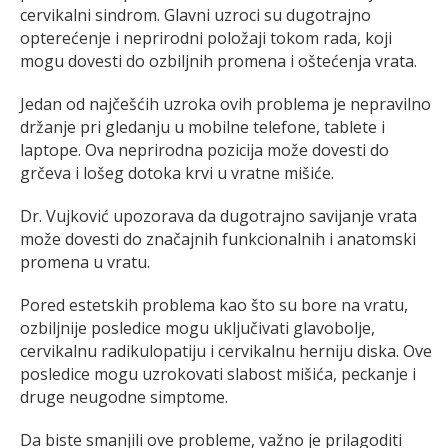
cervikalni sindrom. Glavni uzroci su dugotrajno
opterećenje i neprirodni položaji tokom rada, koji
mogu dovesti do ozbiljnih promena i oštećenja vrata.
Jedan od najčešćih uzroka ovih problema je nepravilno
držanje pri gledanju u mobilne telefone, tablete i
laptope. Ova neprirodna pozicija može dovesti do
grčeva i lošeg dotoka krvi u vratne mišiće.
Dr. Vujković upozorava da dugotrajno savijanje vrata
može dovesti do značajnih funkcionalnih i anatomski
promena u vratu.
Pored estetskih problema kao što su bore na vratu,
ozbiljnije posledice mogu uključivati glavobolje,
cervikalnu radikulopatiju i cervikalnu herniju diska. Ove
posledice mogu uzrokovati slabost mišića, peckanje i
druge neugodne simptome.
Da biste smanjili ove probleme, važno je prilagoditi