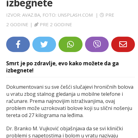
izbegnete
LIFESTYLE
IZVOR: AVAZ.BA, FOTO: UNSPLASH.COM
|
PRE
EXTRA
2 GODINE
|
PRE 2 GODINE
Smrt je po zdravlje, evo kako možete da ga
izbegnete!
Dokumentovani su sve češći slučajevi hroničnih bolova
u vratu zbog stalnog gledanja u mobilne telefone i
računare. Prema najnovijim istraživanjima, ovaj
problem može uzrokovati bolove koji su slični nošenju
tereta od 27 kilograma na leđima.
Dr. Branko M. Vujković objašnjava da se svi klinički
problemi s napetostima i bolom u vratu nazivaju