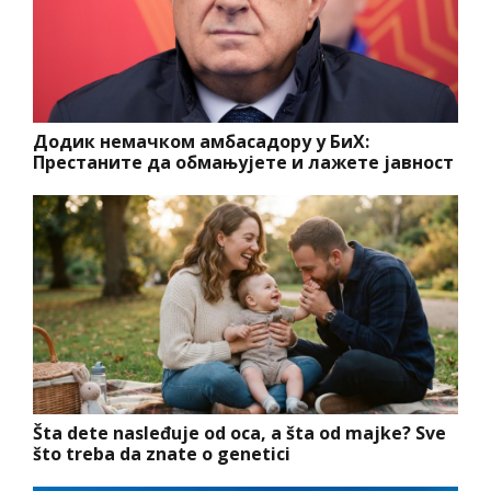
Додик немачком амбасадору у БиХ:
Престаните да обмањујете и лажете јавност
Šta dete nasleđuje od oca, a šta od majke? Sve
što treba da znate o genetici