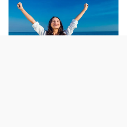
Ne može im niko ništa: Ova 2 znaka horoskopa
čuvaju anđeli