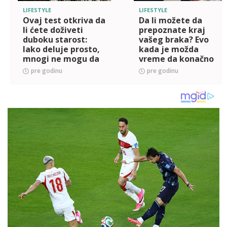
LIFESTYLE
LIFESTYLE
Ovaj test otkriva da
Da li možete da
li ćete doživeti
prepoznate kraj
duboku starost:
vašeg braka? Evo
Iako deluje prosto,
kada je možda
mnogi ne mogu da
vreme da konačno
ga urade! (VIDEO)
krenete dalje
pre godinu
pre godinu