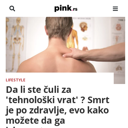
NASLOVNA
VESTI
ZADRUGA
SHOWBIZ
HRONIKA
LIFESTYLE
Da li ste čuli za
FARMERI
'tehnološki vrat' ? Smrt
je po zdravlje, evo kako
TV
možete da ga
SPORT