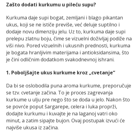
Zašto dodati kurkumu u pileću supu?
Kurkuma daje supi bogat, zemljani i blago pikantan
ukus, koji se ne ističe previše, već deluje suptilno i
dodaje novu dimenziju jelu. Uz to, kurkuma daje supi
prelepu zlatnu boju, čime se vizuelni doživljaj podiže na
viši nivo. Pored vizuelnih i ukusnih prednosti, kurkuma
je bogata hranljivim materijama i antioksidansima, što
je čini odličnim dodatkom svakodnevnoj ishrani.
1. Poboljšajte ukus kurkume kroz „cvetanje“
Da bi se oslobodila puna aroma kurkume, preporučuje
se tzv. cvetanje začina. To je proces zagrevanja
kurkume u ulju pre nego što se doda u jelo. Nakon što
se povrće poput šargarepe, celera i luka proprži,
dodajte kurkumu i kuvajte je na laganoj vatri oko
minut, a zatim sipajte bujon. Ovaj postupak izvući će
najviše ukusa iz začina.