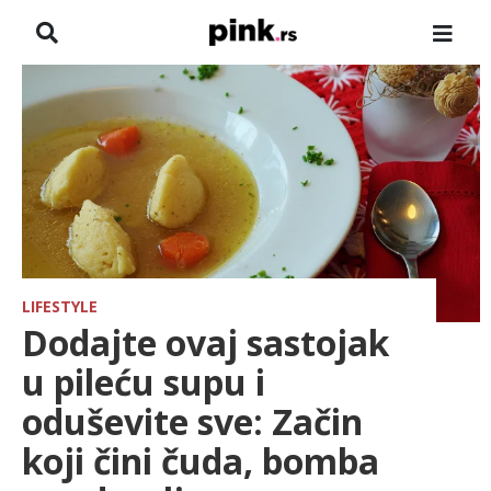
NASLOVNA
VESTI
ZADRUGA
SHOWBIZ
HRONIKA
LIFESTYLE
Dodajte ovaj sastojak
FARMERI
u pileću supu i
oduševite sve: Začin
TV
koji čini čuda, bomba
SPORT