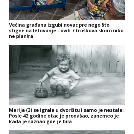
Većina građana izgubi novac pre nego što
stigne na letovanje - ovih 7 troškova skoro niko
ne planira
Marija (3) se igrala u dvorištu i samo je nestala:
Posle 42 godine otac je pronašao, zanemeo je
kada je saznao gde je bila