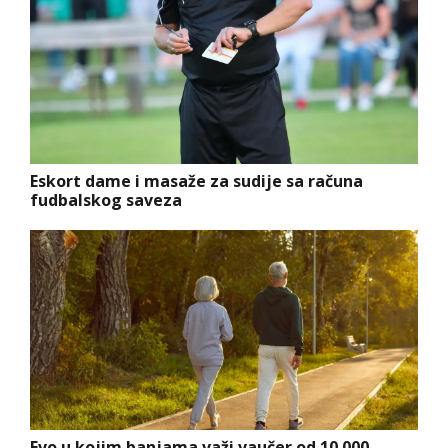
Eskort dame i masaže za sudije sa računa
fudbalskog saveza
Evo u kojim banjama važi vaučer od 10.000