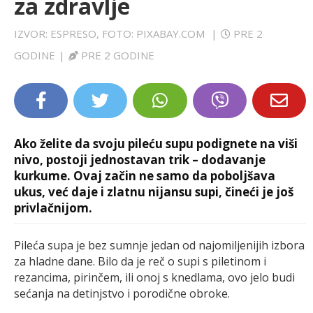
za zdravlje
LIFESTYLE
IZVOR: ESPRESO, FOTO: PIXABAY.COM
|
PRE 2
EXTRA
GODINE
|
PRE 2 GODINE
Ako želite da svoju pileću supu podignete na viši
nivo, postoji jednostavan trik – dodavanje
kurkume. Ovaj začin ne samo da poboljšava
ukus, već daje i zlatnu nijansu supi, čineći je još
privlačnijom.
Pileća supa je bez sumnje jedan od najomiljenijih izbora
za hladne dane. Bilo da je reč o supi s piletinom i
rezancima, pirinčem, ili onoj s knedlama, ovo jelo budi
sećanja na detinjstvo i porodične obroke.