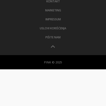
KONTAKT
MARKETING
IMPRESSUM
USLOVI KORIŠĆENJA
PIŠITE NAM
PINK © 2025