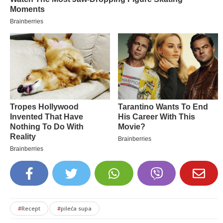
#
Recept
#
pileća supa