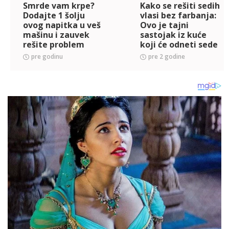
Smrde vam krpe?
Kako se rešiti sedih
Dodajte 1 šolju
vlasi bez farbanja:
ovog napitka u veš
Ovo je tajni
mašinu i zauvek
sastojak iz kuće
rešite problem
koji će odneti sede
kao rukom
pre godinu
pre 2 godine