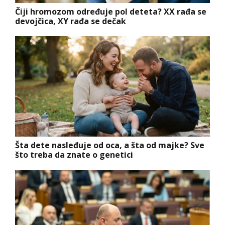
Čiji hromozom određuje pol deteta? XX rađa se
devojčica, XY rađa se dečak
Šta dete nasleđuje od oca, a šta od majke? Sve
što treba da znate o genetici