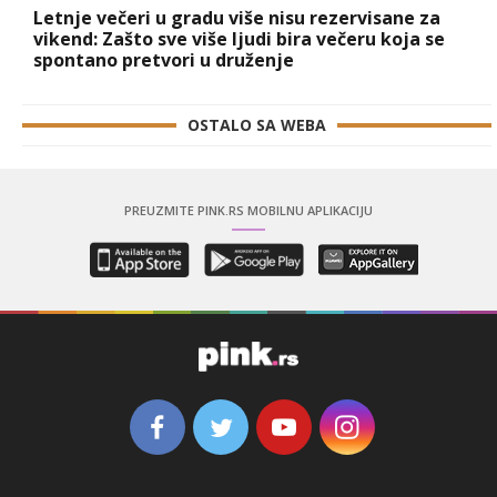
Letnje večeri u gradu više nisu rezervisane za
vikend: Zašto sve više ljudi bira večeru koja se
spontano pretvori u druženje
OSTALO SA WEBA
PREUZMITE PINK.RS MOBILNU APLIKACIJU